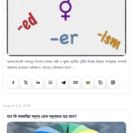
অ্যাডভোকেট শাহানূর ইসলাম সৈকত নারী ও পুরুষ ব্যতীত তৃতীয় লিঙ্গের হিজড়া সম্প্রদায় সম্পর্কে
আমাদের মনোভাব অধিকাংশ ক্ষেত্রে নেতিবাচক বললে ...
August 02, 2016
তবে কি সমকামিরা অদৃশ্য থেকে অদৃশ্যতর হয়ে যাবে?