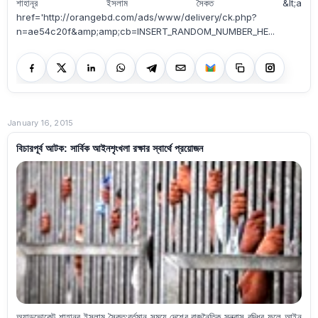
শাহানূর ইসলাম সৈকত &lt;a
href='http://orangebd.com/ads/www/delivery/ck.php?
n=ae54c20f&amp;amp;cb=INSERT_RANDOM_NUMBER_HE...
January 16, 2015
বিচারপূর্ব আটক: সার্বিক আইনশৃংখলা রক্ষার স্বার্থে প্রয়োজন
অ্যাডভোকেট শাহানূর ইসলাম সৈকত:বর্তমান সময়ে দেশের রাজনৈতিক সন্ত্রাস বৃদ্ধির ফলে আইন