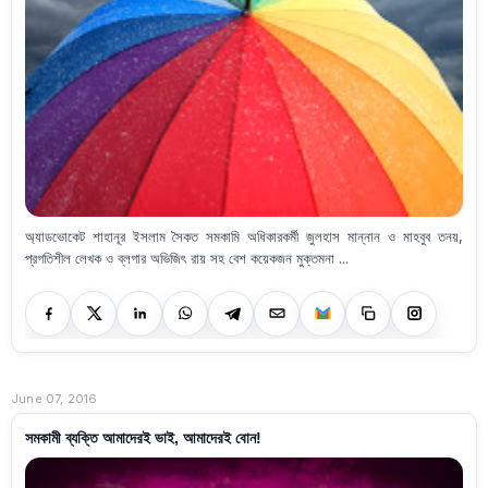
অ্যাডভোকেট শাহানূর ইসলাম সৈকত সমকামি অধিকারকর্মী জুলহাস মান্নান ও মাহবুব তনয়,
প্রগতিশীল লেখক ও ব্লগার অভিজিৎ রায় সহ বেশ কয়েকজন মুক্তমনা ...
June 07, 2016
সমকামী ব্যক্তি আমাদেরই ভাই, আমাদেরই বোন!