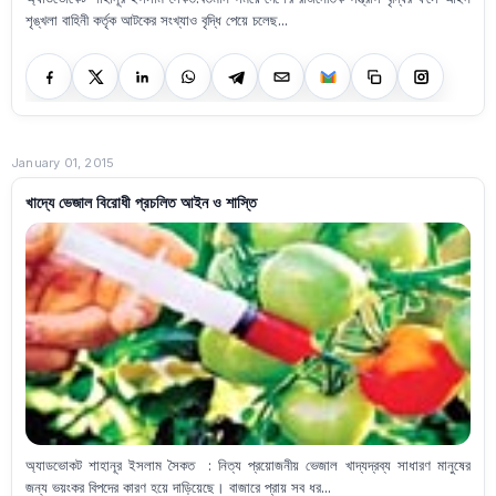
শৃঙ্খলা বাহিনী কর্তৃক আটকের সংখ্যাও বৃদ্ধি পেয়ে চলেছ...
January 01, 2015
খাদ্যে ভেজাল বিরোধী প্রচলিত আইন ও শাস্তি
অ্যাডভোকট শাহানূর ইসলাম সৈকত : নিত্য প্রয়োজনীয় ভেজাল খাদ্যদ্রব্য সাধারণ মানুষের
জন্য ভয়ংকর বিপদের কারণ হয়ে দাড়িয়েছে। বাজারে প্রায় সব ধর...