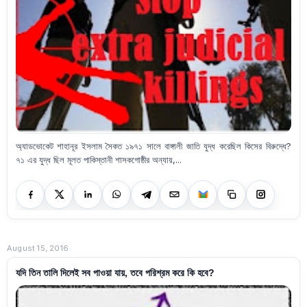
অ্যাডভোকেট শাহানূর ইসলাম সৈকত ১৯৭১ সালে বাঙ্গালী জাতি যুদ্ধ করেছিল কিসের বিরুদ্ধে?
৭১ এর যুদ্ধ ছিল মূলত পাকিস্তানী শাসকগোষ্ঠীর অন্যায়,...
August 15, 2016
যদি তিন তালি দিলেই সব পাওয়া যায়, তবে পরিশ্রম করে কি হবে?