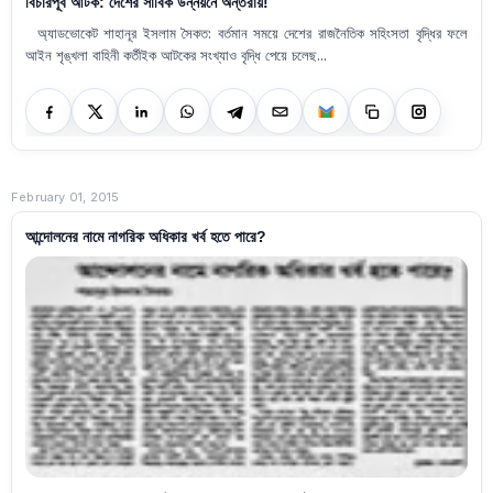
বিচারপূর্ব আটক: দেশের সার্বিক উন্নয়নে অন্তরায়!
অ্যাডভোকেট শাহানূর ইসলাম সৈকত: বর্তমান সময়ে দেশের রাজনৈতিক সহিংসতা বৃদ্ধির ফলে
আইন শৃঙ্খলা বাহিনী কর্তীইক আটকের সংখ্যাও বৃদ্ধি পেয়ে চলেছ...
February 01, 2015
আন্দোলনের নামে নাগরিক অধিকার খর্ব হতে পারে?