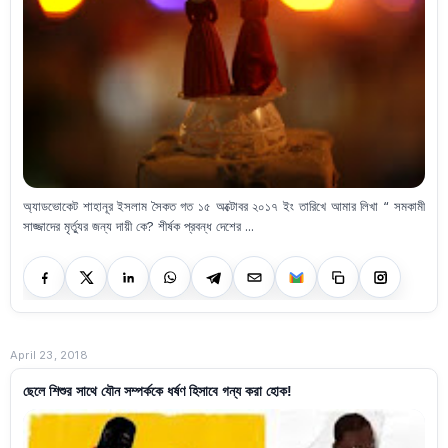
অ্যাডভোকেট শাহানূর ইসলাম সৈকত গত ১৫ অক্টোবর ২০১৭ ইং তারিখে আমার লিখা “ সমকামী
সাজ্জাদের মৃর্ত্যুর জন্য দায়ী কে? শীর্ষক প্রবন্ধ দেশের ...
April 23, 2018
ছেলে শিশুর সাথে যৌন সম্পর্ককে ধর্ষণ হিসাবে গন্য করা হোক!