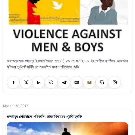
অ্যাডভোকেট শাহানূর ইসলাম সৈকত গত (১) ৩১ শে মার্চ ২০১৮ ইং তারিখে জনপ্রিয় অনলাইন
পত্রিকা পূর্ব-পশ্চিমবিডি তে প্রকাশিত সংবাদ “সিলেটের জকি...
March 18, 2017
জলবায়ুর নেতিবাচক পরিবর্তন: মানবাধিকারের প্রতি হুমকি