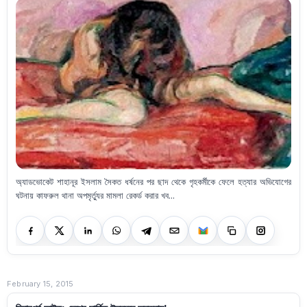
অ্যাডভোকেট শাহানূর ইসলাম সৈকত ধর্ষনের পর ছাদ থেকে গৃহকর্মীকে ফেলে হত্যার অভিযোগের
ঘটনায় কাফরুল থানা অপমৃর্ত্যুর মামলা রেকর্ড করার খব...
February 15, 2015