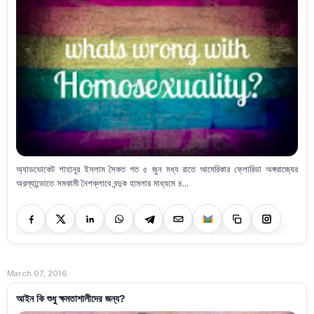
অ্যাডভোকেট শাহানূর ইসলাম সৈকত গত ৫ জুন মধ্য রাতে আমেরিকার ফ্লোরিডা অঙ্গরাজ্যের
অরল্যান্ডোতে সমকামী নৈশক্লাবে বন্দুক হামলার মাধ্যমে ৪...
March 07, 2016
আইন কি শুধু ক্ষমতাশালীদের জন্য?