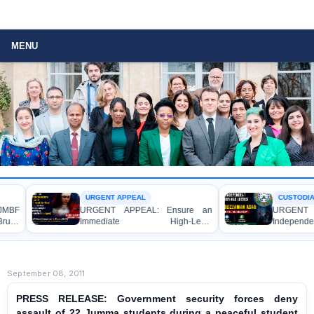
MENU
URGENT APPEAL
CUSTODIAL DEAT
URGENT APPEAL: Ensure an
URGENT APP
Immediate High-Level
Independent Inv
Independent Investigation and
Accountability for
Appropriate Legal Action
Asaduzzaman Asa
Regarding the Injury of a Female
Police Custody
Apprentice Lawyer Allegedly
September 08, 2011
Caused by a Judicial Magistrate in
Gopalganj
PRESS RELEASE: Government security forces deny
assault of 22 Jumma students during a peaceful student