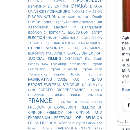
DEMOCRACY
DEFENSE LAWYER
DHAKA
DETENTION
DHAKA
DETAINING
UNIVERSITY
DINAJPUR
DIPLOMATIC MISSION
DISCRIMINATION
Death
DLAO
DMP
DU
DUET
Due To Torture
District Advocate Bar
Dignity
Association Election in Bangladesh
EDUCATION
ECONOMIC
EDITORIAL
EGYPT
Agir
ELECTION
END AND CRIMINALISE CONVERSION
has 
THERAPY IN BANGLADESH
ENVIRONMENT
ETHNIC MINORITY
Mr. 
EU
EU PARLIAMENT
EXTRA-
EXPULSION
EUROPIAN PARLIAMENT
in t
JUDICIAL KILLING
EXTREMIST
End Death
and
Penalty Now
Escalating Intimidation
European
subj
Commission
European Parliament
European Union
ISLA
Transparency Register
Eviction
Exclusion
and 
FABRICATING CASE
FACT FINDING
all 
REPORT
FAIR TRAIL
FARIDPUR
FDAL
FEMYSO
Rea
FORCED DISAPPEARANCE
FENI
FORCED
DISMISSAL
FORMER PRIME MINISTER
FRANCE
FREEDOM OF ASSOCIATION
FREEDOM OF EXPRESSION
FREEDOM OF
OPINION
FREEDOM OF OPINION AND
FREEDOM OF RELIGION
EXPRESSION
May 15,
FRESS FREEDOM
French Ministry for Europe and
GAIBANDHA
Foreign Affairs
GANG RAPE