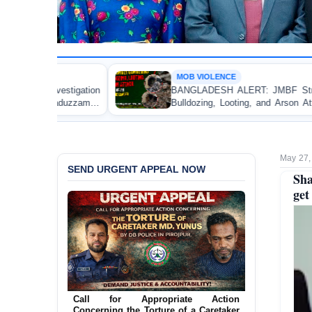
MOB VIOLENCE
BANGLADESH ALERT: JMBF Strongly Condemns the
Bulldozing, Looting, and Arson Attack on the Home of
an Awami League Leader in Patuakhali
May 27,
SEND URGENT APPEAL NOW
Sha
get
Ensure Immediate Protection for Two
Detained Lesbian Young Women in
Jamalpur