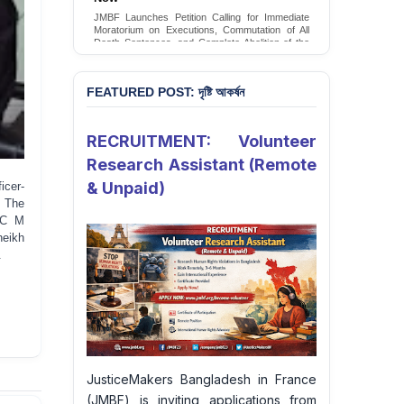
Conversion Therapy in Bangladesh
JMBF launches an urgent campaign calling on
the Government of Bangladesh to end and
criminalise conversion therapy targeting
LGBTQI+ individuals
Sign Petition
FEATURED POST: দৃষ্টি আকর্ষন
RECRUITMENT: Volunteer
Research Assistant (Remote
& Unpaid)
icer-
. The
OC M
heikh
.
JusticeMakers Bangladesh in France
(JMBF) is inviting applications from