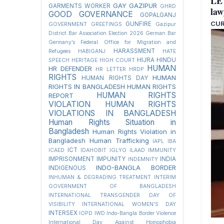
LET
GAY
GAZIPUR
GARMENTS WORKER
GHRD
law
GOOD GOVERNANCE
GOPALGANJ
CUR
GUNFIRE
GOVERNMENT
GREETINGS
Gazipur
District Bar Association Election 2026
German Bar
Germany’s Federal Office for Migration and
HARASSMENT
Refugees
HABIGANJ
HATE
HIJRA
HINDU
SPEECH
HERITAGE
HIGH COURT
HUMAN
HR DEFENDER
HR LETTER
HRDP
RIGHTS
HUMAN
HUMAN RIGHTS DAY
RIGHTS IN BANGLADESH
HUMAN RIGHTS
HUMAN RIGHTS
REPORT
VIOLATION
HUMAN RIGHTS
VIOLATIONS IN BANGLADESH
Human Rights Situation in
Bangladesh
Human Rights Violation in
Bangladesh
Human Trafficking
IAPL
IBA
ICT
ICAED
IDAHOBIT
IGLYO
ILAAD
IMMUNITY
IMPRISONMENT
IMPUNITY
INDIA
INDEMNITY
INDO-BANGLA BORDER
INDIGENOUS
INHUMAN & DEGRADING TREATMENT
INTERIM
GOVERNMENT OF BANGLADESH
INTERNATIONAL TRANSGENDER DAY OF
VISIBILITY
INTERNATIONAL WOMEN'S DAY
INTERSEX
IOPD
IWD
Indo-Bangla Border Violence
International Day Against Homophobia