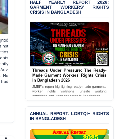
HALF YEARLY REPORT 2026:
GARMENT WORKERS’ RIGHTS
CRISIS IN BANGLADESH
ghts)
ainst
ities
reats
ntly
 Adv.
Threads Under Pressure: The Ready-
Made Garment Workers' Rights Crisis
t. He
in Bangladesh 2026
d had
JMBF's report highlighting ready-made garments
worker rights violations, unsafe working
conditions and wage concerns in Bangladesh.
Read Full Report
ANNUAL REPORT: LGBTQI+ RIGHTS
IN BANGLADESH