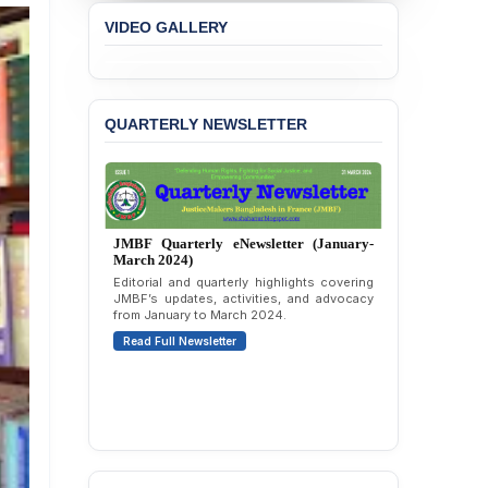
VIDEO GALLERY
QUARTERLY NEWSLETTER
JMBF Quarterly eNewsletter (October-
December 2023)
Quarterly overview of JMBF’s advocacy,
outreach, and organizational work from
October to December 2023.
Read Full Newsletter