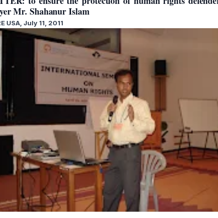
TER: to ensure the protection of human rights defend
yer Mr. Shahanur Islam
E USA, July 11, 2011