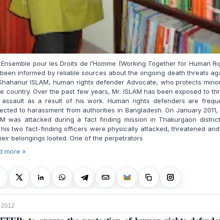
 Ensemble pour les Droits de l’Homme (Working Together for Human Ri
been informed by reliable sources about the ongoing death threats ag
Shahanur ISLAM, human rights defender Advocate, who protects minor
he country. Over the past few years, Mr. ISLAM has been exposed to th
 assault as a result of his work. Human rights defenders are freque
ected to harassment from authorities in Bangladesh. On January 2011,
M was attacked during a fact finding mission in Thakurgaon distric
his two fact-finding officers were physically attacked, threatened an
their belongings looted. One of the perpetrators
d more »
 2012