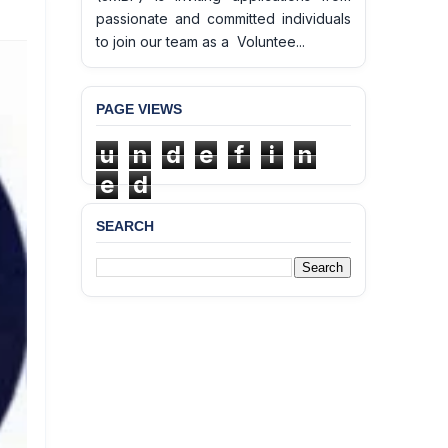
passionate and committed individuals
to join our team as a Voluntee...
PAGE VIEWS
u
n
d
e
f
i
n
e
d
SEARCH