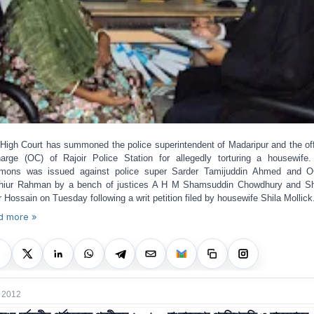
High Court has summoned the police superintendent of Madaripur and the off
harge (OC) of Rajoir Police Station for allegedly torturing a housewife
mons was issued against police super Sarder Tamijuddin Ahmed and 
iur Rahman by a bench of justices A H M Shamsuddin Chowdhury and S
r Hossain on Tuesday following a writ petition filed by housewife Shila Mollick
d more »
 2012