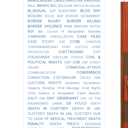
BANGLADESH CRISIS
BARGUNA
BARISHAL
BBARIA
BCL
BAUL
BELGIUM
BHOLA
BI+EQUAL
BI_SEXUAL
BLOG
BNP
BJP
BLASPHEMY
BOGURA
BOOK FAIR
BORDER DETAINMENT
BORDER INJURY
BORDER KILLING
BORDER VIOLENCE
BRAK
BRIEFING NOTES
BSF
Bar Council of Bangladesh
Biphobia
CASE FILED
CAMPAIGN
CANCELLATION
CCBE
CASE STUDY
CAT
CHADPUR
CHAPAINABABGANJ
CHIEF JUSTICE
CHIEF
CHITTAGONG
CHT
PROSECUTOR
CIVIL &
CHUADANGA
CIRCULAR
CIVICUS
POLITICAL RIGHTS
CNB
CMP
CNF
COAST
COMMUNAL-ATTACK
GAURD
CONFERENCE
COMMUNICATION
CONVICTION
COX"SBAZAR
CROSS FIRE
CULTURAL RIGHTS
Candidacy Cancellation
Capacity Building
Child Marriage
Child Rights
Child Violence in Bangladesh
Czech Republic
DAY OBSERVANT
DALIT
DAV
DAY OF THE
DB POLICE
ENDANGERED LAWER
DEATH
DEATH IN CUSTODY
DEATH IN JAIL
CUSTODY
DEATH IN JAIL CUSTODY DUE
DEATH
TO LACK OF MEDICAL TREATMENT
PENALTY
DEATH TREATS
DEFENDER