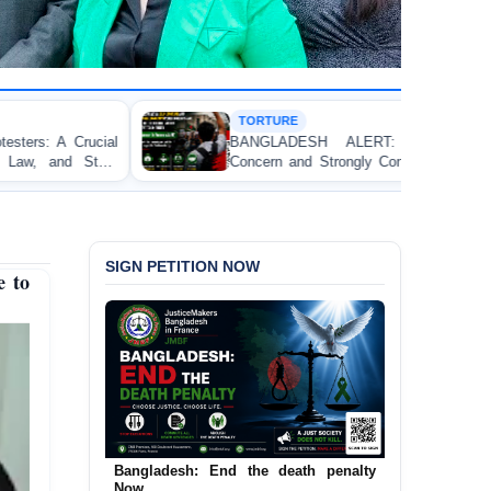
TORTURE
BANGLADESH ALERT: JMFB Expresses Deep
Concern and Strongly Condemns Police Baton Charge
W
on Peaceful College Student Protesters in Dhaka
SIGN PETITION NOW
e to
Urgent Call to End and Criminalise