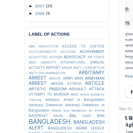
2007
(21)
►
2006
(1)
►
সুইজার
LABEL OF ACTIONS
সংরক্
প্রশ্
ACCESS TO JUSTICE
ABA
ABDUCTION
কার্য
ACHIVEMENT
ACCOUNTABILITY
ACCUSED
টলারেন
ADVOCACY
ACQUITTED
ADVISER
AIR FORCE
তাছাড়
ANNUAL
AMC
AMNESTY INTERNATIONAL
কোনভা
ACTIVITY REPORT
ANSAR
ANTY CORRUPTION
ARBITRARY
ANTY-DISCRIMINATION
Rea
ARREST
ARMYMAN
ARMY MAN
ARDHIS
ARREST
ARTICLE
ARSON ATTACK
ARTISTIC FREEDOM
ASSAULT
ATTACK
ATTEMPT TO MURDER
AWID
Active Solidarity
Arbitrary Arrest in Bangladesh
Training
Arbitrary Detention
Arbitrary Detention in
May 20,
Bangladesh
Attack and Vandalism on Shrine
BAL
BAGERHAT
BAN
UR
BAHRL
BAMF
BANGLADESH
BANGLADESH
Agi
ALERT
BANGLADESH AWAMI LEAGUE
Lyon