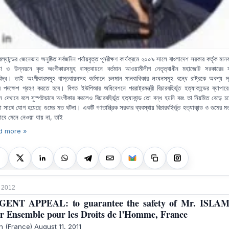
ল্যান্ডের জেনেভায় অনুষ্ঠিত সর্বজনিন পর্যায়বৃত্ত পূনরীক্ষণ কার্যক্রমে ২০০৯ সালে বাংলাদেশ সরকার কর্তৃক মান
ষণ ও উন্নয়নে কৃত অংগীকারসমুহ বাস্তবায়নে বর্তমান আওয়ামীলীগ নেতৃত্বাধীন মহাজোট সরকারের 
নবিদ্ধ। তাই অংগীকারসমুহ বাস্তবায়নসহ বর্তমানে চলমান মানবাধিকার লংঘনসমুহ বন্ধে রাষ্ট্রকে অবশ্য দ
কর পদক্ষেপ গ্রহণ করতে হবে। বিগত ইউপিআর অধিবেশনে পররাষ্ট্রমন্ত্রী বিচারবহির্ভূত হত্যাকান্ডের ব্যাপার
্স দেখাবে বলে সুস্পষ্টভাবে অংগীকার করলেও বিচারবহির্ভূত হত্যাকান্ড তো বন্ধ হয়নি বরং তা নিয়মিত বেড়ে
া সাথে যোগ হয়েছে গুমের মত ঘটনা। একটি গণতান্ত্রিক সরকার ব্যবস্থায় বিচারবহির্ভূত হত্যাকান্ড ও গুমের 
বে মেনে নেওয়া যায় না, তাই
d more »
 2012
GENT APPEAL: to guarantee the safety of Mr. ISLAM
r Ensemble pour les Droits de l’Homme, France
 (France) August 11, 2011