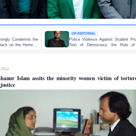
OP-EDITORIAL
Police Violence Against Student Protesters: A Crucial
Test of Democracy, the Rule of Law, and State
Accountability
 2012
hanur Islam assits the minority women victim of tortur
 justice