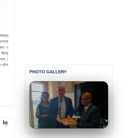
বাধিকার
সাফল্য
্রুত ও
ে জিরো
 চলেছে।
মত ঘটনা
PHOTO GALLERY
 by