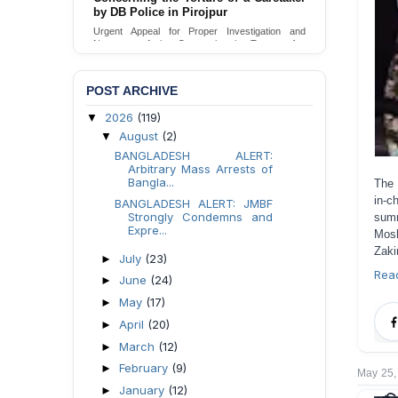
Urgent appeal for legal protection and immediate
safeguards for two detained lesbian young
women in Jamalpur.
Send Appeal
POST ARCHIVE
2026
(119)
▼
August
(2)
▼
BANGLADESH ALERT:
Arbitrary Mass Arrests of
Bangla...
The 
in-c
BANGLADESH ALERT: JMBF
Strongly Condemns and
sum
Expre...
Mosh
Zaki
July
(23)
►
Rea
June
(24)
►
May
(17)
►
April
(20)
►
March
(12)
►
February
(9)
►
May 25,
January
(12)
►