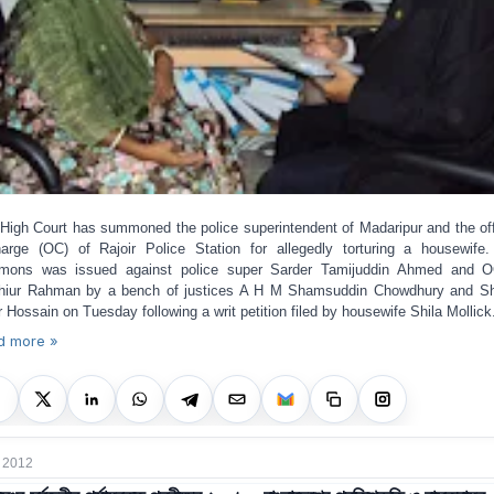
High Court has summoned the police superintendent of Madaripur and the off
harge (OC) of Rajoir Police Station for allegedly torturing a housewife
mons was issued against police super Sarder Tamijuddin Ahmed and 
iur Rahman by a bench of justices A H M Shamsuddin Chowdhury and S
r Hossain on Tuesday following a writ petition filed by housewife Shila Mollick
d more »
 2012