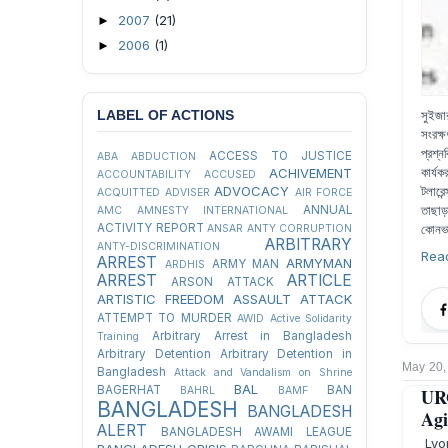
2007
(21)
►
2006
(1)
►
সুইজার
LABEL OF ACTIONS
সংরক্
প্রশ্
ACCESS TO JUSTICE
ABA
ABDUCTION
কার্য
ACHIVEMENT
ACCOUNTABILITY
ACCUSED
টলারেন
ADVOCACY
ACQUITTED
ADVISER
AIR FORCE
তাছাড়
ANNUAL
AMC
AMNESTY INTERNATIONAL
কোনভা
ACTIVITY REPORT
ANSAR
ANTY CORRUPTION
ARBITRARY
ANTY-DISCRIMINATION
Rea
ARREST
ARMYMAN
ARMY MAN
ARDHIS
ARREST
ARTICLE
ARSON ATTACK
ARTISTIC FREEDOM
ASSAULT
ATTACK
ATTEMPT TO MURDER
AWID
Active Solidarity
Arbitrary Arrest in Bangladesh
Training
Arbitrary Detention
Arbitrary Detention in
May 20,
Bangladesh
Attack and Vandalism on Shrine
BAL
BAGERHAT
BAN
UR
BAHRL
BAMF
BANGLADESH
BANGLADESH
Agi
ALERT
BANGLADESH AWAMI LEAGUE
Lyon