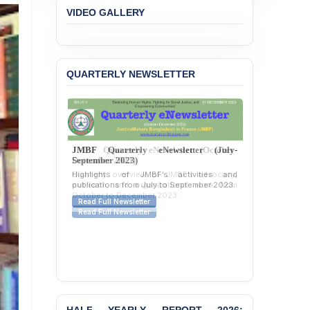
Liabilities to July
VIDEO GALLERY
Protesters
BANGLADESH ALERT:
JMBF Strongly Condemns
QUARTERLY NEWSLETTER
the Expulsion of a
Transgender Woman from
the Chhatra Dal
Committee
BANGLADESH: Call for
JMBF Quarterly eNewsletter (July-
Immediate Release of
September 2023)
Unlawful, Politically
Highlights of JMBF’s activities and
Motivated Arrests of
publications from July to September 2023.
Senior Lawyer Rezaul
Karim & Zahurul Islam
Read Full Newsletter
Selim in Cumilla
PRESS RELEASE: JMBF
Releases State of
LGBTQI+ Rights in
Bangladesh 2026
BANGLADESH ALERT: