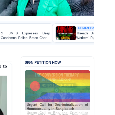
HUMAN RIGHTS REPORT
Threads Under Pressure: The Ready-Made Garment
Workers’ Rights Crisis in Bangladesh 2026
SIGN PETITION NOW
e to
Urgent Call for Decriminalization of
Homosexuality in Bangladesh
In a historic move, human rights group