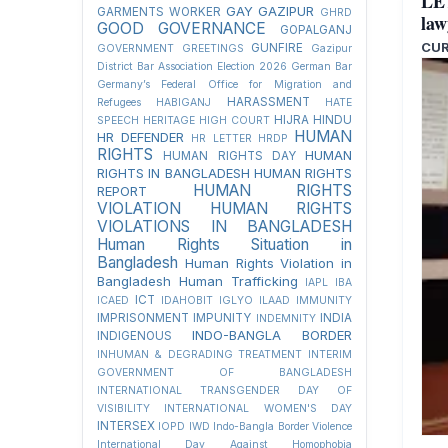
LET
GAY
GAZIPUR
GARMENTS WORKER
GHRD
law
GOOD GOVERNANCE
GOPALGANJ
CUR
GUNFIRE
GOVERNMENT
GREETINGS
Gazipur
District Bar Association Election 2026
German Bar
Germany’s Federal Office for Migration and
HARASSMENT
Refugees
HABIGANJ
HATE
HIJRA
HINDU
SPEECH
HERITAGE
HIGH COURT
HUMAN
HR DEFENDER
HR LETTER
HRDP
RIGHTS
HUMAN
HUMAN RIGHTS DAY
RIGHTS IN BANGLADESH
HUMAN RIGHTS
HUMAN RIGHTS
REPORT
VIOLATION
HUMAN RIGHTS
VIOLATIONS IN BANGLADESH
Human Rights Situation in
Bangladesh
Human Rights Violation in
Bangladesh
Human Trafficking
IAPL
IBA
ICT
ICAED
IDAHOBIT
IGLYO
ILAAD
IMMUNITY
IMPRISONMENT
IMPUNITY
INDIA
INDEMNITY
INDO-BANGLA BORDER
INDIGENOUS
INHUMAN & DEGRADING TREATMENT
INTERIM
GOVERNMENT OF BANGLADESH
INTERNATIONAL TRANSGENDER DAY OF
VISIBILITY
INTERNATIONAL WOMEN'S DAY
INTERSEX
IOPD
IWD
Indo-Bangla Border Violence
International Day Against Homophobia