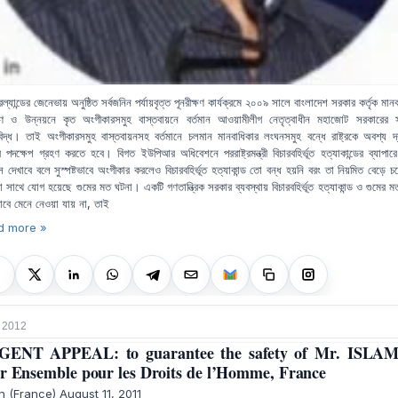
ল্যান্ডের জেনেভায় অনুষ্ঠিত সর্বজনিন পর্যায়বৃত্ত পূনরীক্ষণ কার্যক্রমে ২০০৯ সালে বাংলাদেশ সরকার কর্তৃক মান
ষণ ও উন্নয়নে কৃত অংগীকারসমুহ বাস্তবায়নে বর্তমান আওয়ামীলীগ নেতৃত্বাধীন মহাজোট সরকারের 
নবিদ্ধ। তাই অংগীকারসমুহ বাস্তবায়নসহ বর্তমানে চলমান মানবাধিকার লংঘনসমুহ বন্ধে রাষ্ট্রকে অবশ্য দ
কর পদক্ষেপ গ্রহণ করতে হবে। বিগত ইউপিআর অধিবেশনে পররাষ্ট্রমন্ত্রী বিচারবহির্ভূত হত্যাকান্ডের ব্যাপার
্স দেখাবে বলে সুস্পষ্টভাবে অংগীকার করলেও বিচারবহির্ভূত হত্যাকান্ড তো বন্ধ হয়নি বরং তা নিয়মিত বেড়ে
া সাথে যোগ হয়েছে গুমের মত ঘটনা। একটি গণতান্ত্রিক সরকার ব্যবস্থায় বিচারবহির্ভূত হত্যাকান্ড ও গুমের 
বে মেনে নেওয়া যায় না, তাই
d more »
 2012
GENT APPEAL: to guarantee the safety of Mr. ISLAM
r Ensemble pour les Droits de l’Homme, France
 (France) August 11, 2011