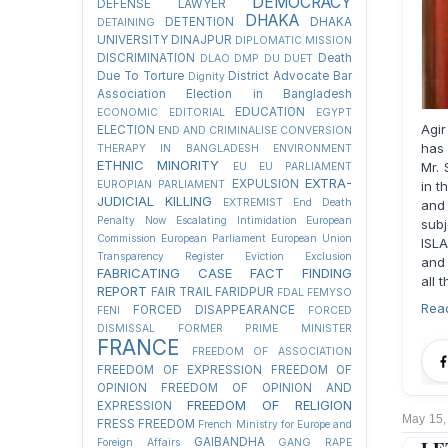
DEMOCRACY
DEFENSE LAWYER
DHAKA
DETENTION
DHAKA
DETAINING
UNIVERSITY
DINAJPUR
DIPLOMATIC MISSION
DISCRIMINATION
Death
DLAO
DMP
DU
DUET
Due To Torture
District Advocate Bar
Dignity
Association Election in Bangladesh
EDUCATION
ECONOMIC
EDITORIAL
EGYPT
Agir
ELECTION
END AND CRIMINALISE CONVERSION
has 
THERAPY IN BANGLADESH
ENVIRONMENT
ETHNIC MINORITY
Mr. 
EU
EU PARLIAMENT
EXTRA-
EXPULSION
EUROPIAN PARLIAMENT
in t
JUDICIAL KILLING
EXTREMIST
End Death
and
Penalty Now
Escalating Intimidation
European
subj
Commission
European Parliament
European Union
ISLA
Transparency Register
Eviction
Exclusion
and 
FABRICATING CASE
FACT FINDING
all 
REPORT
FAIR TRAIL
FARIDPUR
FDAL
FEMYSO
Rea
FORCED DISAPPEARANCE
FENI
FORCED
DISMISSAL
FORMER PRIME MINISTER
FRANCE
FREEDOM OF ASSOCIATION
FREEDOM OF EXPRESSION
FREEDOM OF
OPINION
FREEDOM OF OPINION AND
FREEDOM OF RELIGION
EXPRESSION
May 15,
FRESS FREEDOM
French Ministry for Europe and
GAIBANDHA
Foreign Affairs
GANG RAPE