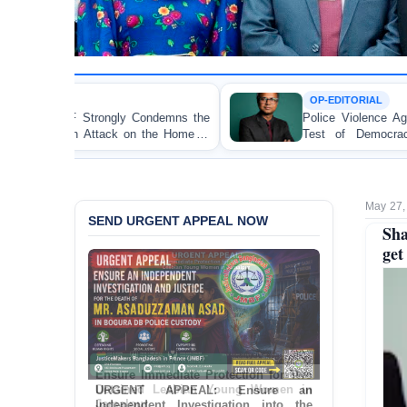
OP-EDITORIAL
he
Police Violence Against Student Protesters: A Crucial
of
Test of Democracy, the Rule of Law, and State
Accountability
May 27,
SEND URGENT APPEAL NOW
Sha
get
URGENT APPEAL: Ensure an
Independent Investigation into the