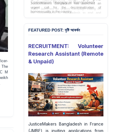
JusticeMakers Bangladesh has launched an
urgent call for the decriminalization of
homosexuality in the country.
Sign Petition
FEATURED POST: দৃষ্টি আকর্ষন
RECRUITMENT: Volunteer
Research Assistant (Remote
& Unpaid)
icer-
. The
OC M
heikh
.
JusticeMakers Bangladesh in France
(JMBF) is inviting applications from