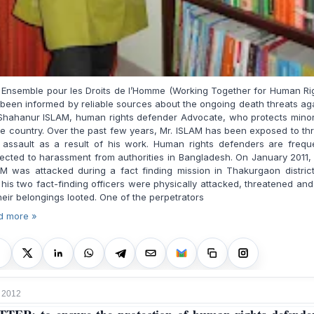
 Ensemble pour les Droits de l’Homme (Working Together for Human Ri
been informed by reliable sources about the ongoing death threats ag
Shahanur ISLAM, human rights defender Advocate, who protects minor
he country. Over the past few years, Mr. ISLAM has been exposed to th
 assault as a result of his work. Human rights defenders are freque
ected to harassment from authorities in Bangladesh. On January 2011,
M was attacked during a fact finding mission in Thakurgaon distric
his two fact-finding officers were physically attacked, threatened an
their belongings looted. One of the perpetrators
d more »
 2012