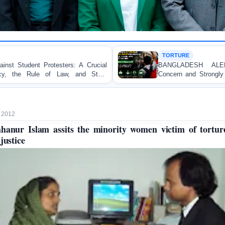
TORTURE
BANGLADESH ALERT: JMFB Expresses Deep
Concern and Strongly Condemns Police Baton Charge
on Peaceful College Student Protesters in Dhaka
 2012
hanur Islam assits the minority women victim of tortur
 justice