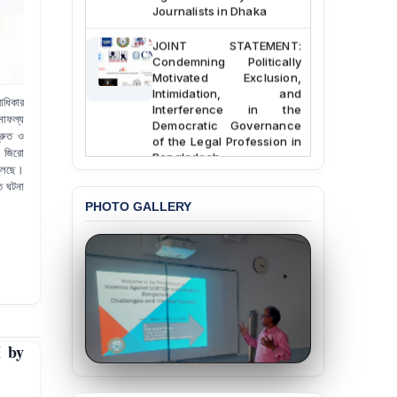
Journalists in Dhaka
JOINT STATEMENT:
Condemning Politically
Motivated Exclusion,
Intimidation, and
বাধিকার
Interference in the
Democratic Governance
সাফল্য
of the Legal Profession in
্রুত ও
Bangladesh
ে জিরো
 চলেছে।
BANGLADESH ALERT:
মত ঘটনা
Dismissal of Two
PHOTO GALLERY
University Teachers on
Allegations of
“Blasphemy” — A Gross
Violation of Justice,
Academic Freedom, and
Human Rights
BANGLADESH ALERT:
JMBF Expresses Deep
 by
Concern over the
Passage of a Bill Granting
Immunity from All