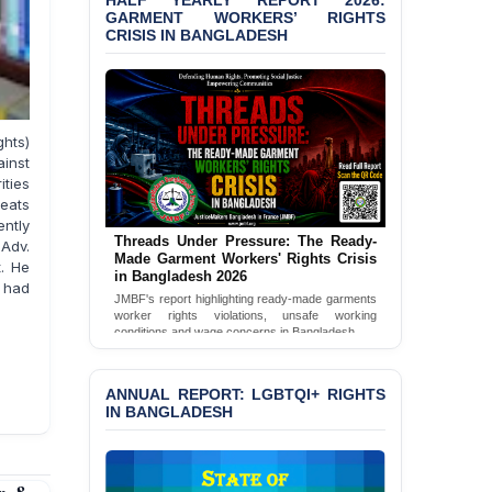
HALF YEARLY REPORT 2026:
JMBF Condemns Police
GARMENT WORKERS’ RIGHTS
‘Special Directive’ on
CRISIS IN BANGLADESH
Politically Motivated
Shown Arrests
PRESS RELEASE: JMBF
Releases 2024 Annual
ghts)
Report on the State of
ainst
LGBTQI+ Rights in
ities
Bangladesh
reats
ntly
BANGLADESH ALERT:
Threads Under Pressure: The Ready-
 Adv.
JMBF Deeply Concerned
Made Garment Workers' Rights Crisis
t. He
and Strongly Condemns
in Bangladesh 2026
d had
the Death of Durjoy
JMBF's report highlighting ready-made garments
Chowdhury in Police
worker rights violations, unsafe working
conditions and wage concerns in Bangladesh.
Custody at Chakaria
Police Station, Cox’s
Read Full Report
Bazar
ANNUAL REPORT: LGBTQI+ RIGHTS
IN BANGLADESH
BANGLADESH: JMBF
Strongly Condemns
Politically Motivated
Attempted Murder Case