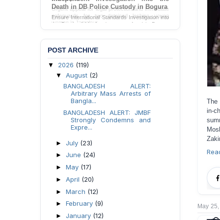
Death in DB Police Custody in Bogura
Ensure International Standards Investigation into
the Death of Mr. Asaduzzaman Asad in Bogura
District DB Police Custody
Send Appeal
POST ARCHIVE
2026
(119)
▼
August
(2)
▼
BANGLADESH ALERT:
Arbitrary Mass Arrests of
Bangla...
The 
in-c
BANGLADESH ALERT: JMBF
Strongly Condemns and
sum
Expre...
Mosh
Zaki
July
(23)
►
Rea
June
(24)
►
May
(17)
►
April
(20)
►
March
(12)
►
February
(9)
►
May 25,
January
(12)
►