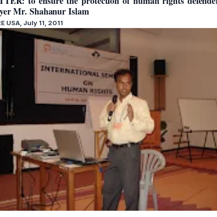
TER: to ensure the protection of human rights defend
yer Mr. Shahanur Islam
E USA, July 11, 2011