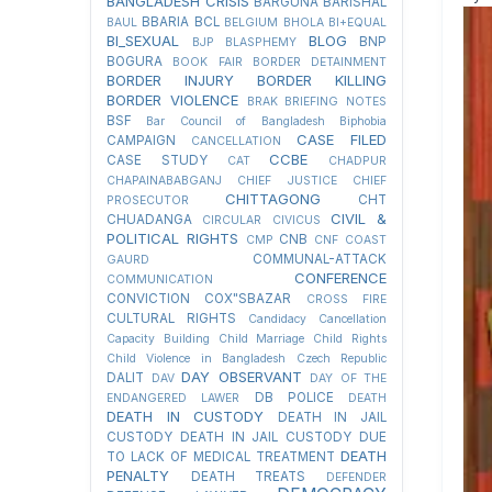
BANGLADESH CRISIS
BARGUNA
BARISHAL
BBARIA
BCL
BAUL
BELGIUM
BHOLA
BI+EQUAL
BI_SEXUAL
BLOG
BNP
BJP
BLASPHEMY
BOGURA
BOOK FAIR
BORDER DETAINMENT
BORDER INJURY
BORDER KILLING
BORDER VIOLENCE
BRAK
BRIEFING NOTES
BSF
Bar Council of Bangladesh
Biphobia
CASE FILED
CAMPAIGN
CANCELLATION
CCBE
CASE STUDY
CAT
CHADPUR
CHAPAINABABGANJ
CHIEF JUSTICE
CHIEF
CHITTAGONG
CHT
PROSECUTOR
CIVIL &
CHUADANGA
CIRCULAR
CIVICUS
POLITICAL RIGHTS
CNB
CMP
CNF
COAST
COMMUNAL-ATTACK
GAURD
CONFERENCE
COMMUNICATION
CONVICTION
COX"SBAZAR
CROSS FIRE
CULTURAL RIGHTS
Candidacy Cancellation
Capacity Building
Child Marriage
Child Rights
Child Violence in Bangladesh
Czech Republic
DAY OBSERVANT
DALIT
DAV
DAY OF THE
DB POLICE
ENDANGERED LAWER
DEATH
DEATH IN CUSTODY
DEATH IN JAIL
CUSTODY
DEATH IN JAIL CUSTODY DUE
DEATH
TO LACK OF MEDICAL TREATMENT
PENALTY
DEATH TREATS
DEFENDER