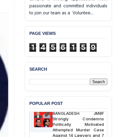
passionate and committed individuals
to join our team as a Voluntee...
PAGE VIEWS
1
4
5
6
1
5
9
BANGLADESH ALERT:
JMBF Deeply Concerned
SEARCH
and Strongly Condemns
the Death of Durjoy
Chowdhury in Police
Custody at Chakaria
Police Station, Cox’s
Bazar
POPULAR POST
BANGLADESH: JMBF
Strongly Condemns
Politically Motivated
Attempted Murder Case
Against 14 Lawyers and 7