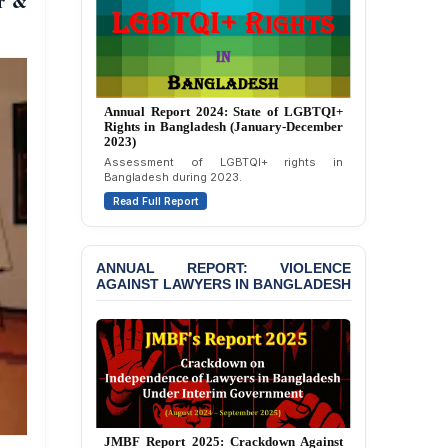
er &
Against 14 Lawyers and 7
Journalists in Dhaka
JOINT STATEMENT:
Condemning Politically
Motivated Exclusion,
Annual Report 2023: State of LGBTQI+
Intimidation, and
Rights in Bangladesh (January-December
Interference in the
2022)
Democratic Governance
Overview of LGBTQI+ rights situation in
of the Legal Profession in
Bangladesh during 2022.
Bangladesh
Read Full Report
BANGLADESH ALERT:
Dismissal of Two
University Teachers on
ANNUAL REPORT: VIOLENCE
Allegations of
AGAINST LAWYERS IN BANGLADESH
“Blasphemy” — A Gross
Violation of Justice,
Academic Freedom, and
Human Rights
BANGLADESH ALERT:
JMBF Expresses Deep
Concern over the
Passage of a Bill Granting
Annual Report 2023: Violence Against