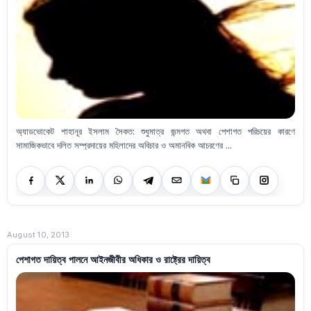
অ্যাডভোকেট শাহানূর ইসলাম সৈকত: শুধুমাত্র জন্মগত অথবা পেশাগত পরিচয়ের কারণে
সামাজিকভাবে দলিত সম্প্রদায়ের মহিলাদের অবিচার ও অমানবিক আচরণের ...
August 10, 2013
পেশাগত দায়িত্ব পালনে আইনজীবীর অধিকার ও রাষ্ট্রের দায়িত্ব