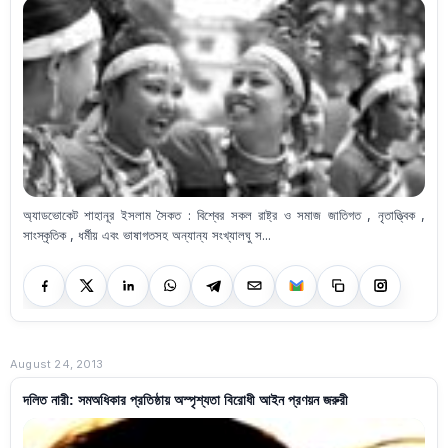
অ্যাডভোকেট শাহানূর ইসলাম সৈকত : বিশ্বের সকল রাষ্ট্র ও সমাজ জাতিগত , নৃতাত্ত্বিক ,
সাংস্কৃতিক , ধর্মীয় এবং ভাষাগতসহ অন্যান্য সংখ্যালঘু স...
August 24, 2013
দলিত নারী: সমঅধিকার প্রতিষ্ঠায় অস্পৃশ্যতা বিরোধী আইন প্রণয়ন জরুরী