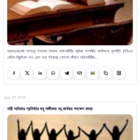
অ্যাডভোকেট শাহানূর ইসলাম সৈকতঃ আইনজীবীর ভূমিকা সম্পর্কিত জাতিসংঘ মূলনীতি (ইউএন
বেসিক প্রিন্সিপল অন রোল অফ লইয়ার) পেশাগত জীবনে আইনজীবীর...
July 27, 2013
নারী অধিকার প্রতিষ্ঠায় শুধু অঙ্গীকার নয়,কার্যকর পদক্ষেপ কাম্য