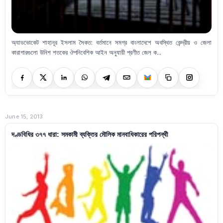
অ্যাডভোকেট শাহানূর ইসলাম সৈকত: বর্তমানে সমগ্র বাংলাদেশে অবস্থিত কেন্দ্রীয় ও জেলা
কারাগারগুলো উনিশ শতকের ঔপনিবেশিক আইন অনুযায়ী প্রণীত জেল ক...
June 15, 2013
দণ্ডবিধির ৩৭৭ ধারা: সমকামী ব্যক্তির মৌলিক মানবাধিকারের পরিপন্থী