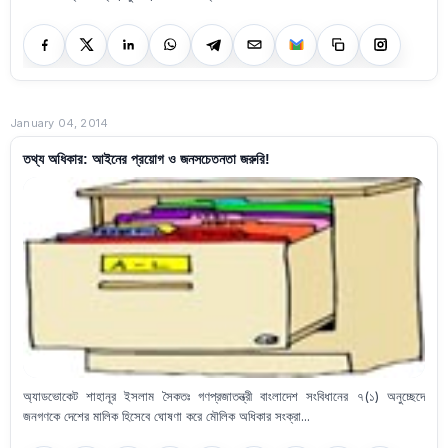
January 04, 2014
তথ্য অধিকার: আইনের প্রয়োগ ও জনসচেতনতা জরুরি!
অ্যাডভোকেট শাহানূর ইসলাম সৈকতঃ গণপ্রজাতন্ত্রী বাংলাদেশ সংবিধানের ৭(১) অনুচ্ছেদে
জনগণকে দেশের মালিক হিসেবে ঘোষণা করে মৌলিক অধিকার সংক্রা...