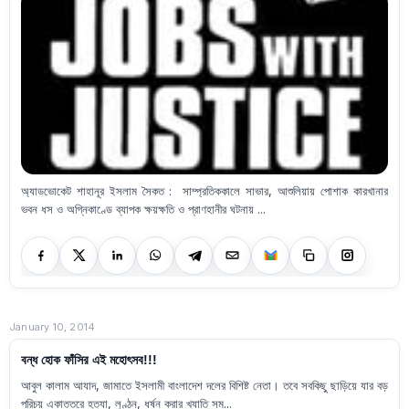
অ্যাডভোকেট শাহানূর ইসলাম সৈকত : সাম্প্রতিককালে সাভার, আশুলিয়ায় পোশাক কারখানার
ভবন ধস ও অগ্নিকাণ্ডে ব্যাপক ক্ষয়ক্ষতি ও প্রাণহানীর ঘটনায় ...
January 10, 2014
বন্ধ হোক ফাঁসির এই মহোৎসব!!!
আবুল কালাম আযাদ, জামাতে ইসলামী বাংলাদেশ দলের বিশিষ্ট নেতা। তবে সবকিছু ছাড়িয়ে যার বড়
পরিচয় একাত্তরে হত্যা, লুণ্ঠন, ধর্ষন করার খ্যাতি সম...