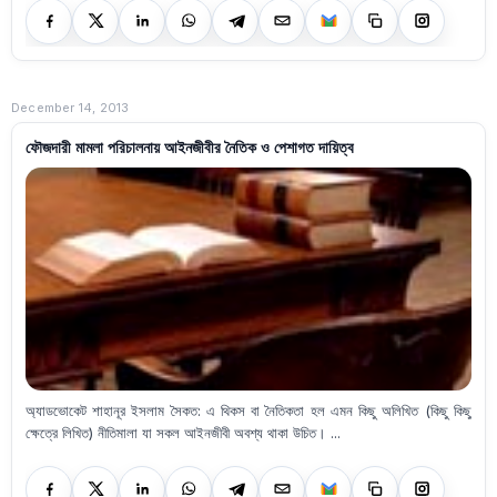
December 14, 2013
ফৌজদারী মামলা পরিচালনায় আইনজীবীর নৈতিক ও পেশাগত দায়িত্ব
অ্যাডভোকেট শাহানূর ইসলাম সৈকত: এ থিকস বা নৈতিকতা হল এমন কিছু অলিখিত (কিছু কিছু
ক্ষেত্রে লিখিত) নীতিমালা যা সকল আইনজীবী অবশ্য থাকা উচিত। ...