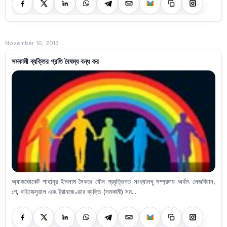
November 16, 2013
সমকামী ব্যক্তির প্রতি বৈষম্য বন্ধ কর
অ্যাডভোকেট শাহানূর ইসলাম সৈকতঃ যৌন প্রবৃত্তিগত সংখ্যালঘু সম্প্রদায় অর্থাৎ লেজবিয়ান,
গে, বাইসেক্সুয়াল এবং ট্রানজেণ্ডার ব্যক্তি (সমকামী) সম...