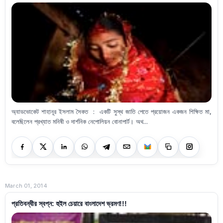
অ্যাডভোকেট শাহানূর ইসলাম সৈকত : একটি সুস্থ জাতি পেতে প্রয়োজন একজন শিক্ষিত মা,
বলেছিলেন প্রখ্যাত মনিষী ও দার্শনিক নেপোলিয়ন বোনাপার্ট। অথ...
March 01, 2014
প্রতিবন্ধীর স্বপ্ন: হুইল চেয়ারে বাংলাদেশ ভ্রমণ!!!