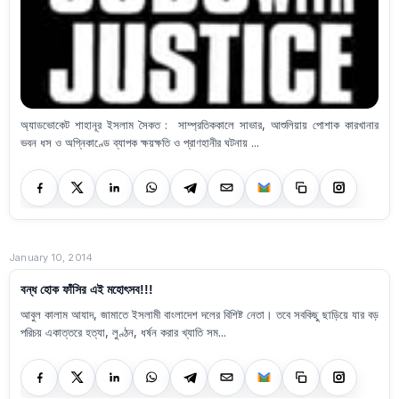
অ্যাডভোকেট শাহানূর ইসলাম সৈকত : সাম্প্রতিককালে সাভার, আশুলিয়ায় পোশাক কারখানার
ভবন ধস ও অগ্নিকাণ্ডে ব্যাপক ক্ষয়ক্ষতি ও প্রাণহানীর ঘটনায় ...
January 10, 2014
বন্ধ হোক ফাঁসির এই মহোৎসব!!!
আবুল কালাম আযাদ, জামাতে ইসলামী বাংলাদেশ দলের বিশিষ্ট নেতা। তবে সবকিছু ছাড়িয়ে যার বড়
পরিচয় একাত্তরে হত্যা, লুণ্ঠন, ধর্ষন করার খ্যাতি সম...