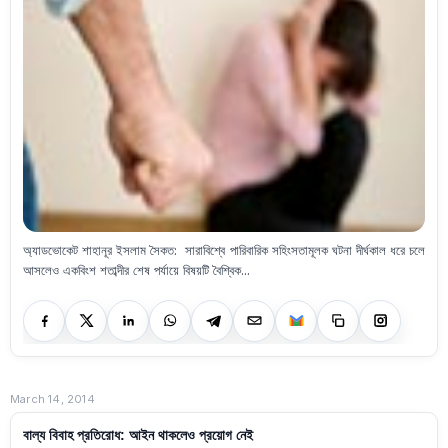
অ্যাডভোকেট শাহানূর ইসলাম সৈকত: সারাবিশ্বে পারিবারিক সহিংসতামূলক ঘটনা দীর্ঘকাল ধরে চলে
আসলেও একবিংশ শতাব্দীর শেষ পর্যায়ে বিষয়টি বৈশ্বিক...
March 14, 2014
বাল্য বিবাহ প্রতিরোধ: আইন থাকলেও প্রয়োগ নেই