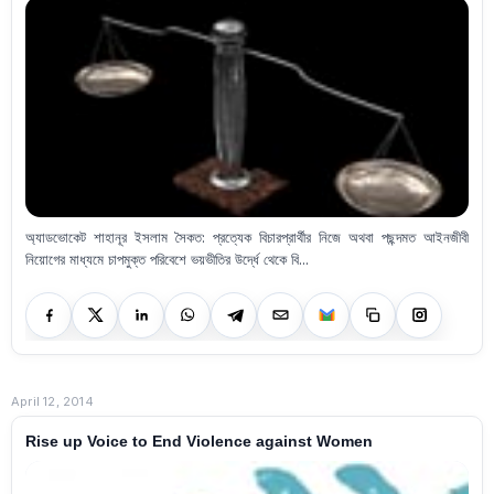
অ্যাডভোকেট শাহানূর ইসলাম সৈকত: প্রত্যেক বিচারপ্রার্থীর নিজে অথবা পছন্দমত আইনজীবী
নিয়োগের মাধ্যমে চাপমুক্ত পরিবেশে ভয়ভীতির উর্দ্ধে থেকে বি...
April 12, 2014
Rise up Voice to End Violence against Women