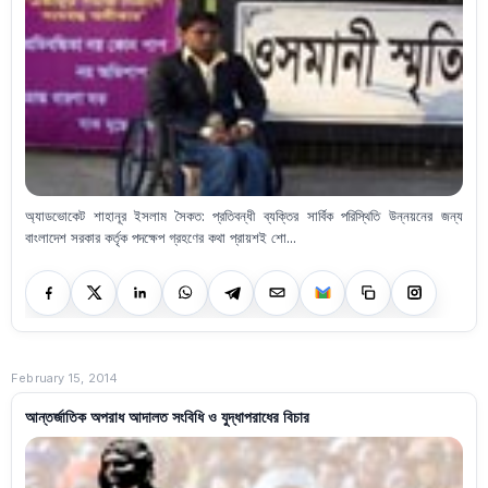
অ্যাডভোকেট শাহানূর ইসলাম সৈকত: প্রতিবন্ধী ব্যক্তির সার্বিক পরিস্থিতি উন্নয়নের জন্য
বাংলাদেশ সরকার কর্তৃক পদক্ষেপ গ্রহণের কথা প্রায়শই শো...
February 15, 2014
আন্তর্জাতিক অপরাধ আদালত সংবিধি ও যুদ্ধাপরাধের বিচার