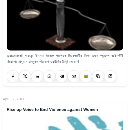
অ্যাডভোকেট শাহানূর ইসলাম সৈকত: প্রত্যেক বিচারপ্রার্থীর নিজে অথবা পছন্দমত আইনজীবী
নিয়োগের মাধ্যমে চাপমুক্ত পরিবেশে ভয়ভীতির উর্দ্ধে থেকে বি...
April 12, 2014
Rise up Voice to End Violence against Women