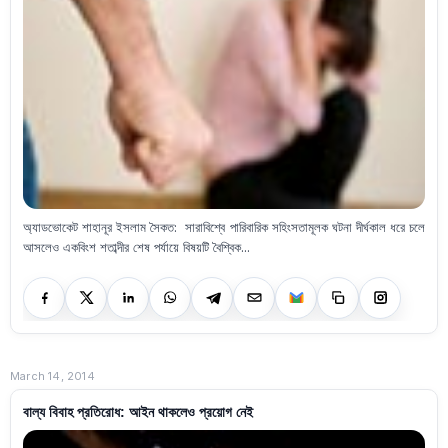
অ্যাডভোকেট শাহানূর ইসলাম সৈকত: সারাবিশ্বে পারিবারিক সহিংসতামূলক ঘটনা দীর্ঘকাল ধরে চলে
আসলেও একবিংশ শতাব্দীর শেষ পর্যায়ে বিষয়টি বৈশ্বিক...
March 14, 2014
বাল্য বিবাহ প্রতিরোধ: আইন থাকলেও প্রয়োগ নেই