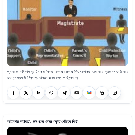
অ্যাডভোকেট শাহানূর ইসলাম সৈকত জেলায় জেলায় শিশু আদালত গঠন করে প্রজ্ঞাপন জারী করে
এক যুগান্তকারী সিদ্ধান্ত বাস্তবায়নের জন্য অভিনন্দন বর্...
আইনগত সহায়তা: জনগণের দোরগোড়ায় পৌঁছবে কি?