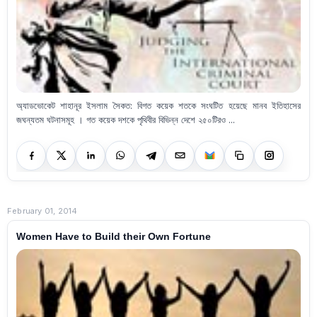
অ্যাডভোকেট শাহানূর ইসলাম সৈকত: বিগত কয়েক শতকে সংঘটিত হয়েছে মানব ইতিহাসের
জঘন্যতম ঘটনাসমূহ । গত কয়েক দশকে পৃথিবীর বিভিন্ন দেশে ২৫০টিরও ...
February 01, 2014
Women Have to Build their Own Fortune