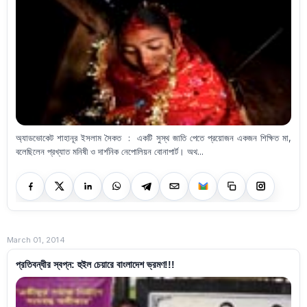
অ্যাডভোকেট শাহানূর ইসলাম সৈকত : একটি সুস্থ জাতি পেতে প্রয়োজন একজন শিক্ষিত মা,
বলেছিলেন প্রখ্যাত মনিষী ও দার্শনিক নেপোলিয়ন বোনাপার্ট। অথ...
March 01, 2014
প্রতিবন্ধীর স্বপ্ন: হুইল চেয়ারে বাংলাদেশ ভ্রমণ!!!