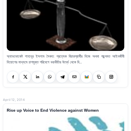
অ্যাডভোকেট শাহানূর ইসলাম সৈকত: প্রত্যেক বিচারপ্রার্থীর নিজে অথবা পছন্দমত আইনজীবী
নিয়োগের মাধ্যমে চাপমুক্ত পরিবেশে ভয়ভীতির উর্দ্ধে থেকে বি...
April 12, 2014
Rise up Voice to End Violence against Women