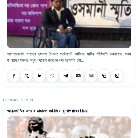
অ্যাডভোকেট শাহানূর ইসলাম সৈকত: প্রতিবন্ধী ব্যক্তির সার্বিক পরিস্থিতি উন্নয়নের জন্য
বাংলাদেশ সরকার কর্তৃক পদক্ষেপ গ্রহণের কথা প্রায়শই শো...
February 15, 2014
আন্তর্জাতিক অপরাধ আদালত সংবিধি ও যুদ্ধাপরাধের বিচার