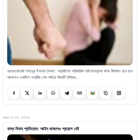
অ্যাডভোকেট শাহানূর ইসলাম সৈকত: সারাবিশ্বে পারিবারিক সহিংসতামূলক ঘটনা দীর্ঘকাল ধরে চলে
আসলেও একবিংশ শতাব্দীর শেষ পর্যায়ে বিষয়টি বৈশ্বিক...
March 14, 2014
বাল্য বিবাহ প্রতিরোধ: আইন থাকলেও প্রয়োগ নেই