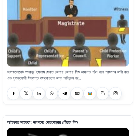
অ্যাডভোকেট শাহানূর ইসলাম সৈকত জেলায় জেলায় শিশু আদালত গঠন করে প্রজ্ঞাপন জারী করে
এক যুগান্তকারী সিদ্ধান্ত বাস্তবায়নের জন্য অভিনন্দন বর্...
আইনগত সহায়তা: জনগণের দোরগোড়ায় পৌঁছবে কি?