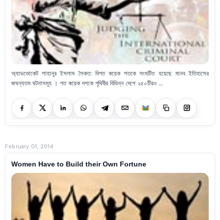
অ্যাডভোকেট শাহানূর ইসলাম সৈকত: বিগত কয়েক শতকে সংঘটিত হয়েছে মানব ইতিহাসের
জঘন্যতম ঘটনাসমূহ । গত কয়েক দশকে পৃথিবীর বিভিন্ন দেশে ২৫০টিরও ...
February 01, 2014
Women Have to Build their Own Fortune