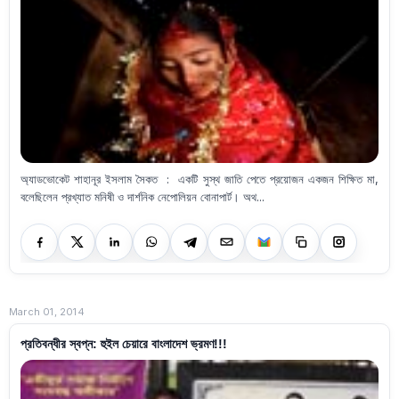
অ্যাডভোকেট শাহানূর ইসলাম সৈকত : একটি সুস্থ জাতি পেতে প্রয়োজন একজন শিক্ষিত মা,
বলেছিলেন প্রখ্যাত মনিষী ও দার্শনিক নেপোলিয়ন বোনাপার্ট। অথ...
March 01, 2014
প্রতিবন্ধীর স্বপ্ন: হুইল চেয়ারে বাংলাদেশ ভ্রমণ!!!