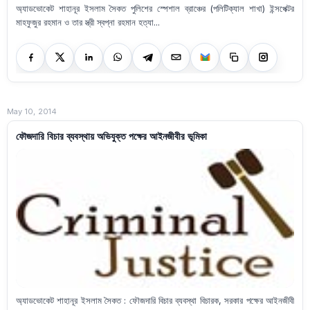
অ্যাডভোকেট শাহানূর ইসলাম সৈকত পুলিশের স্পেশাল ব্রাঞ্চের (পলিটিক্যাল শাখা) ইন্সপেক্টর
মাহফুজুর রহমান ও তার স্ত্রী স্বপ্না রহমান হত্যা...
May 10, 2014
ফৌজদারি বিচার ব্যবস্থায় অভিযুক্ত পক্ষের আইনজীবীর ভূমিকা
অ্যাডভোকেট শাহানূর ইসলাম সৈকত : ফৌজদারি বিচার ব্যবস্থা বিচারক, সরকার পক্ষের আইনজীবী