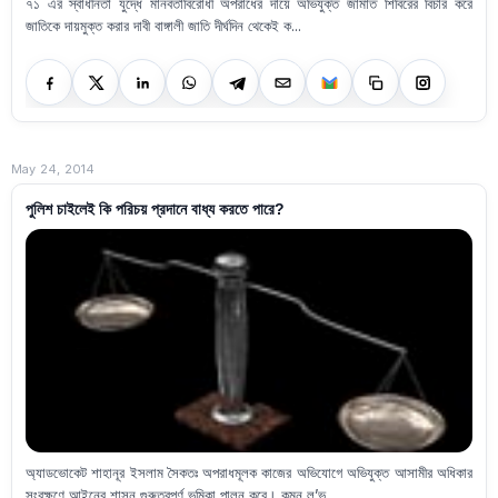
৭১ এর স্বাধীনতা যুদ্ধে মানবতাবিরোধী অপরাধের দায়ে অভিযুক্ত জামাত শিবিরের বিচার করে
জাতিকে দায়মুক্ত করার দাবী বাঙ্গালী জাতি দীর্ঘদিন থেকেই ক...
May 24, 2014
পুলিশ চাইলেই কি পরিচয় প্রদানে বাধ্য করতে পারে?
অ্যাডভোকেট শাহানূর ইসলাম সৈকতঃ অপরাধমূলক কাজের অভিযোগে অভিযুক্ত আসামীর অধিকার
সংরক্ষণে আইনের শাসন গুরুত্বপূর্ণ ভূমিকা পালন করে। কমন ল’ভ...