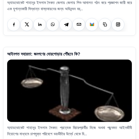
অ্যাডভোকেট শাহানূর ইসলাম সৈকত জেলায় জেলায় শিশু আদালত গঠন করে প্রজ্ঞাপন জারী করে
এক যুগান্তকারী সিদ্ধান্ত বাস্তবায়নের জন্য অভিনন্দন বর্...
আইনগত সহায়তা: জনগণের দোরগোড়ায় পৌঁছবে কি?
অ্যাডভোকেট শাহানূর ইসলাম সৈকত: প্রত্যেক বিচারপ্রার্থীর নিজে অথবা পছন্দমত আইনজীবী
নিয়োগের মাধ্যমে চাপমুক্ত পরিবেশে ভয়ভীতির উর্দ্ধে থেকে বি...