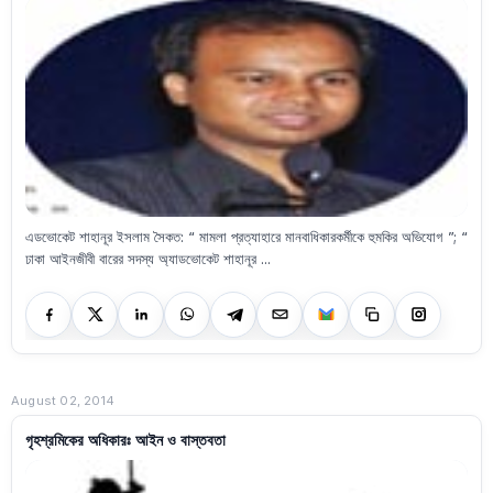
এডভোকেট শাহানূর ইসলাম সৈকত: “ মামলা প্রত্যাহারে মানবাধিকারকর্মীকে হুমকির অভিযোগ ”; “
ঢাকা আইনজীবী বারের সদস্য অ্যাডভোকেট শাহানূর ...
August 02, 2014
গৃহশ্রমিকের অধিকারঃ আইন ও বাস্তবতা