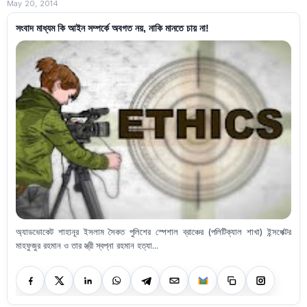
May 20, 2014
সংবাদ মাধ্যম কি আইন সম্পর্কে অবগত নয়, নাকি মানতে চায় না!
অ্যাডভোকেট শাহানূর ইসলাম সৈকত পুলিশের স্পেশাল ব্রাঞ্চের (পলিটিক্যাল শাখা) ইন্সপেক্টর
মাহফুজুর রহমান ও তার স্ত্রী স্বপ্না রহমান হত্যা...