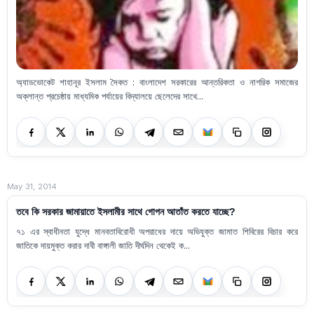
অ্যাডভোকেট শাহানূর ইসলাম সৈকত : বাংলাদেশ সরকারের আন্তরিকতা ও নাগরিক সমাজের
অক্লান্ত প্রচেষ্ঠায় মাধ্যমিক পর্যায়ের বিদ্যালয়ে ছেলেদের সাথে...
May 31, 2014
তবে কি সরকার জামায়াতে ইসলামীর সাথে গোপন আতাঁত করতে যাচ্ছে?
৭১ এর স্বাধীনতা যুদ্ধে মানবতাবিরোধী অপরাধের দায়ে অভিযুক্ত জামাত শিবিরের বিচার করে
জাতিকে দায়মুক্ত করার দাবী বাঙ্গালী জাতি দীর্ঘদিন থেকেই ক...