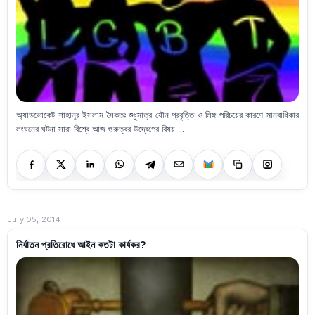
অ্যাডভোকেট শাহানূর ইসলাম সৈকতঃ শুধুমাত্র যৌন প্রবৃত্তি ও লিঙ্গ পরিচয়ের কারণে মানবাধিকার
লংঘনের ঘটনা সারা বিশ্বে আজ গুরুত্বর উদ্বেগের বিষয় ...
July 05, 2014
নির্যাতন প্রতিরোধে আইন কতটা কার্যকর?