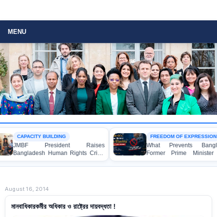
MENU
CAPACITY BUILDING
FREEDOM OF EXPRESSION
MBF President Raises
What Prevents Bangladesh’
ngladesh Human Rights Crisis
Former Prime Minister Sheik
th Enabel CEO in Brussels
Hasina from Speaking to th
Media?
August 16, 2014
মানবাধিকারকর্মীর অধিকার ও রাষ্ট্রের দায়বদ্ধতা !