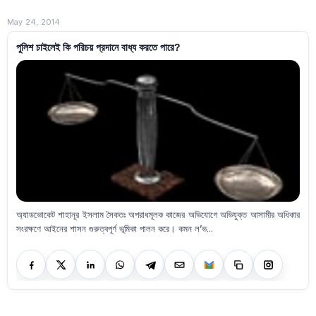
May 24, 2014
পুলিশ চাইলেই কি পরিচয় প্রদানে বাধ্য করতে পারে?
অ্যাডভোকেট শাহানূর ইসলাম সৈকতঃ অপরাধমূলক কাজের অভিযোগে অভিযুক্ত আসামীর অধিকার
সংরক্ষণে আইনের শাসন গুরুত্বপূর্ণ ভূমিকা পালন করে। কমন ল’ভ...