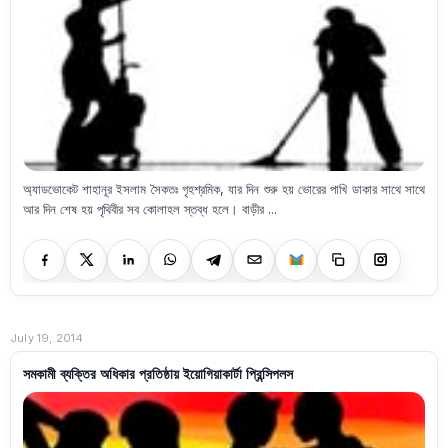
অ্যাডভোকেট শাহানূর ইসলাম সৈকতঃ গৃহশ্রমিক, যার দিন শুরু হয় ভোরের পাখি ডাকার সাথে সাথে
আর দিন শেষ হয় পৃথিবীর সব কোলাহল স্তব্ধ হলে। বাড়ীর ...
July 19, 2014
সমকামী ব্যক্তির অধিকার প্রতিষ্ঠায় ইয়োগিয়াকার্টা প্রিন্সিপলস