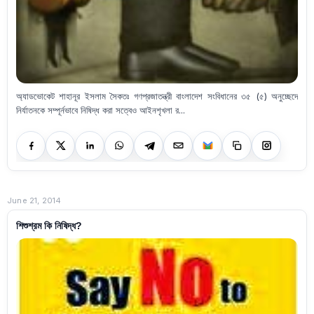
অ্যাডভোকেট শাহানূর ইসলাম সৈকতঃ গণপ্রজাতন্ত্রী বাংলাদেশ সংবিধানের ৩৫ (৫) অনুচ্ছেদে
নির্যাতনকে সম্পূর্নভাবে নিষিদ্ধ করা সত্বেও আইনশৃখলা র...
June 21, 2014
শিশুশ্রম কি নিষিদ্ধ?