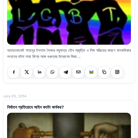
অ্যাডভোকেট শাহানূর ইসলাম সৈকতঃ শুধুমাত্র যৌন প্রবৃত্তি ও লিঙ্গ পরিচয়ের কারণে মানবাধিকার
লংঘনের ঘটনা সারা বিশ্বে আজ গুরুত্বর উদ্বেগের বিষয় ...
July 05, 2014
নির্যাতন প্রতিরোধে আইন কতটা কার্যকর?