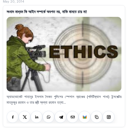
May 20, 2014
সংবাদ মাধ্যম কি আইন সম্পর্কে অবগত নয়, নাকি মানতে চায় না!
অ্যাডভোকেট শাহানূর ইসলাম সৈকত পুলিশের স্পেশাল ব্রাঞ্চের (পলিটিক্যাল শাখা) ইন্সপেক্টর
মাহফুজুর রহমান ও তার স্ত্রী স্বপ্না রহমান হত্যা...