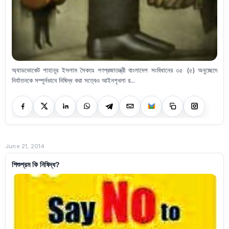
অ্যাডভোকেট শাহানূর ইসলাম সৈকতঃ গণপ্রজাতন্ত্রী বাংলাদেশ সংবিধানের ৩৫ (৫) অনুচ্ছেদে
নির্যাতনকে সম্পূর্নভাবে নিষিদ্ধ করা সত্বেও আইনশৃখলা র...
June 21, 2014
শিশুশ্রম কি নিষিদ্ধ?