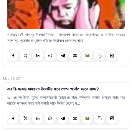
অ্যাডভোকেট শাহানূর ইসলাম সৈকত : বাংলাদেশ সরকারের আন্তরিকতা ও নাগরিক সমাজের
অক্লান্ত প্রচেষ্ঠায় মাধ্যমিক পর্যায়ের বিদ্যালয়ে ছেলেদের সাথে...
May 31, 2014
তবে কি সরকার জামায়াতে ইসলামীর সাথে গোপন আতাঁত করতে যাচ্ছে?
৭১ এর স্বাধীনতা যুদ্ধে মানবতাবিরোধী অপরাধের দায়ে অভিযুক্ত জামাত শিবিরের বিচার করে
জাতিকে দায়মুক্ত করার দাবী বাঙ্গালী জাতি দীর্ঘদিন থেকেই ক...