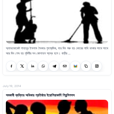
অ্যাডভোকেট শাহানূর ইসলাম সৈকতঃ গৃহশ্রমিক, যার দিন শুরু হয় ভোরের পাখি ডাকার সাথে সাথে
আর দিন শেষ হয় পৃথিবীর সব কোলাহল স্তব্ধ হলে। বাড়ীর ...
July 19, 2014
সমকামী ব্যক্তির অধিকার প্রতিষ্ঠায় ইয়োগিয়াকার্টা প্রিন্সিপলস