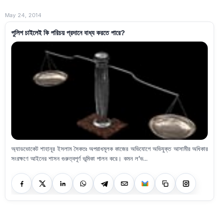
May 24, 2014
পুলিশ চাইলেই কি পরিচয় প্রদানে বাধ্য করতে পারে?
অ্যাডভোকেট শাহানূর ইসলাম সৈকতঃ অপরাধমূলক কাজের অভিযোগে অভিযুক্ত আসামীর অধিকার
সংরক্ষণে আইনের শাসন গুরুত্বপূর্ণ ভূমিকা পালন করে। কমন ল’ভ...