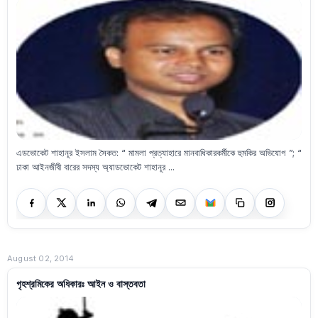
এডভোকেট শাহানূর ইসলাম সৈকত: “ মামলা প্রত্যাহারে মানবাধিকারকর্মীকে হুমকির অভিযোগ ”; “
ঢাকা আইনজীবী বারের সদস্য অ্যাডভোকেট শাহানূর ...
August 02, 2014
গৃহশ্রমিকের অধিকারঃ আইন ও বাস্তবতা