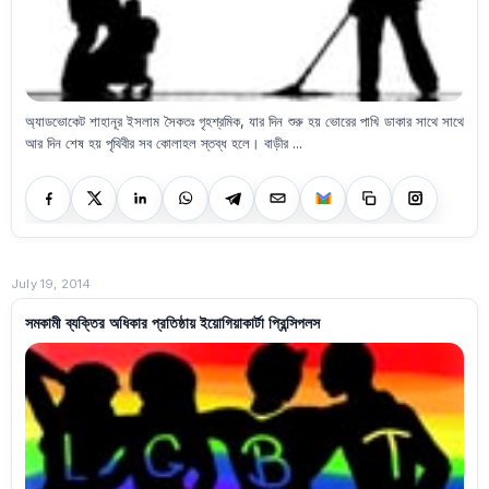
অ্যাডভোকেট শাহানূর ইসলাম সৈকতঃ গৃহশ্রমিক, যার দিন শুরু হয় ভোরের পাখি ডাকার সাথে সাথে
আর দিন শেষ হয় পৃথিবীর সব কোলাহল স্তব্ধ হলে। বাড়ীর ...
July 19, 2014
সমকামী ব্যক্তির অধিকার প্রতিষ্ঠায় ইয়োগিয়াকার্টা প্রিন্সিপলস