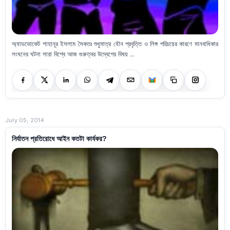
অ্যাডভোকেট শাহানূর ইসলাম সৈকতঃ শুধুমাত্র যৌন প্রবৃত্তি ও লিঙ্গ পরিচয়ের কারণে মানবাধিকার
লংঘনের ঘটনা সারা বিশ্বে আজ গুরুত্বর উদ্বেগের বিষয় ...
July 05, 2014
নির্যাতন প্রতিরোধে আইন কতটা কার্যকর?