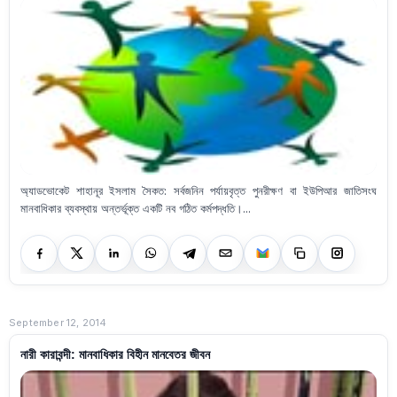
অ্যাডভোকেট শাহানূর ইসলাম সৈকত: সর্বজনিন পর্যায়বৃত্ত পুনরীক্ষণ বা ইউপিআর জাতিসংঘ
মানবাধিকার ব্যবস্থায় অন্তর্ভূক্ত একটি নব গঠিত কর্মপদ্ধতি।...
September 12, 2014
নারী কারাবন্দী: মানবাধিকার বিহীন মানবেতর জীবন