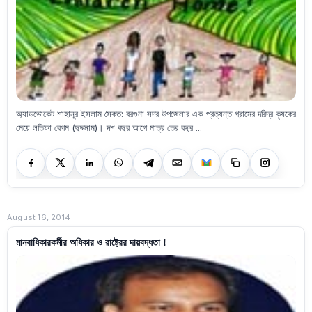
অ্যাডভোকেট শাহানূর ইসলাম সৈকত: বরগুনা সদর উপজেলার এক প্রত্যন্ত গ্রামের দরিদ্র কৃষকের
মেয়ে লতিফা বেগম (ছদ্দনাম)। দশ বছর আগে মাত্র তের বছর ...
August 16, 2014
মানবাধিকারকর্মীর অধিকার ও রাষ্ট্রের দায়বদ্ধতা !