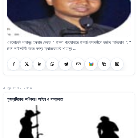
এডভোকেট শাহানূর ইসলাম সৈকত: “ মামলা প্রত্যাহারে মানবাধিকারকর্মীকে হুমকির অভিযোগ ”; “
ঢাকা আইনজীবী বারের সদস্য অ্যাডভোকেট শাহানূর ...
August 02, 2014
গৃহশ্রমিকের অধিকারঃ আইন ও বাস্তবতা