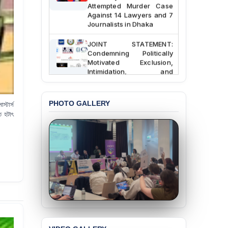
Attempted Murder Case
Against 14 Lawyers and 7
Journalists in Dhaka
JOINT STATEMENT:
Condemning Politically
Motivated Exclusion,
Intimidation, and
Interference in the
Democratic Governance
of the Legal Profession in
PHOTO GALLERY
Bangladesh
্টার্স
ে হটাৎ
BANGLADESH ALERT:
Dismissal of Two
University Teachers on
Allegations of
“Blasphemy” — A Gross
Violation of Justice,
Academic Freedom, and
Human Rights
BANGLADESH ALERT:
JMBF Expresses Deep
Concern over the