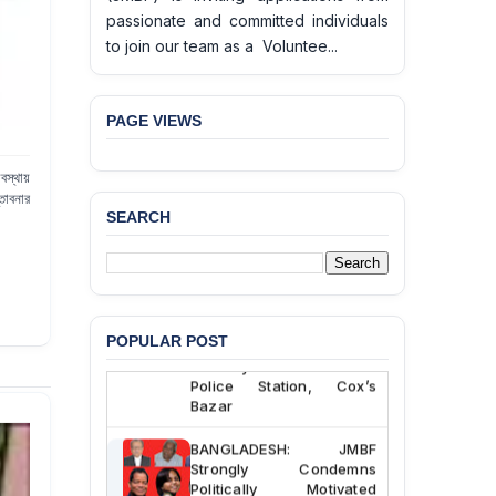
passionate and committed individuals
to join our team as a Voluntee...
PAGE VIEWS
বস্থায়
তাবনার
SEARCH
BANGLADESH ALERT:
JMBF Deeply Concerned
and Strongly Condemns
the Death of Durjoy
Chowdhury in Police
POPULAR POST
Custody at Chakaria
Police Station, Cox’s
Bazar
BANGLADESH: JMBF
Strongly Condemns
Politically Motivated