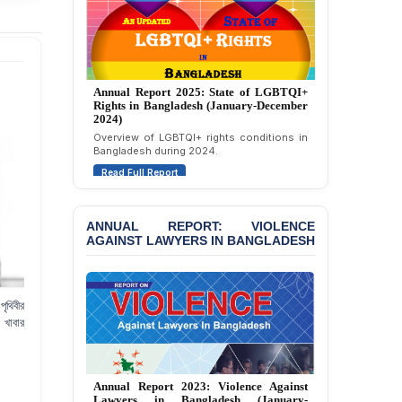
Politically Motivated
Attempted Murder Case
Against 14 Lawyers and 7
Journalists in Dhaka
JOINT STATEMENT:
Annual Report 2025: State of LGBTQI+
Condemning Politically
Rights in Bangladesh (January-December
Motivated Exclusion,
2024)
Intimidation, and
Overview of LGBTQI+ rights conditions in
Interference in the
Bangladesh during 2024.
Democratic Governance
Read Full Report
of the Legal Profession in
Bangladesh
ANNUAL REPORT: VIOLENCE
BANGLADESH ALERT:
AGAINST LAWYERS IN BANGLADESH
Dismissal of Two
University Teachers on
Allegations of
“Blasphemy” — A Gross
ৃথিবীর
Violation of Justice,
 খাবার
Academic Freedom, and
Human Rights
BANGLADESH ALERT:
Annual Report 2023: Violence Against
JMBF Expresses Deep
Lawyers in Bangladesh (January-