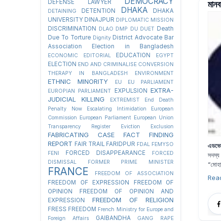
DEMOCRACY
মানব
DEFENSE LAWYER
DHAKA
DETENTION
DHAKA
DETAINING
UNIVERSITY
DINAJPUR
DIPLOMATIC MISSION
DISCRIMINATION
Death
DLAO
DMP
DU
DUET
Due To Torture
District Advocate Bar
Dignity
Association Election in Bangladesh
EDUCATION
ECONOMIC
EDITORIAL
EGYPT
ELECTION
END AND CRIMINALISE CONVERSION
THERAPY IN BANGLADESH
ENVIRONMENT
ETHNIC MINORITY
EU
EU PARLIAMENT
EXTRA-
EXPULSION
EUROPIAN PARLIAMENT
JUDICIAL KILLING
EXTREMIST
End Death
Penalty Now
Escalating Intimidation
European
Commission
European Parliament
European Union
Transparency Register
Eviction
Exclusion
FABRICATING CASE
FACT FINDING
REPORT
FAIR TRAIL
FARIDPUR
FDAL
FEMYSO
এডভো
FORCED DISAPPEARANCE
FENI
FORCED
সদস্য
DISMISSAL
FORMER PRIME MINISTER
“
মোহাম
FRANCE
FREEDOM OF ASSOCIATION
Rea
FREEDOM OF EXPRESSION
FREEDOM OF
OPINION
FREEDOM OF OPINION AND
FREEDOM OF RELIGION
EXPRESSION
FRESS FREEDOM
French Ministry for Europe and
GAIBANDHA
Foreign Affairs
GANG RAPE