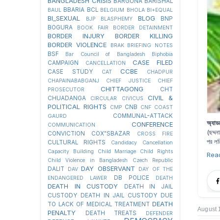
BANGLADESH CRISIS
BARGUNA
BARISHAL
BBARIA
BCL
BAUL
BELGIUM
BHOLA
BI+EQUAL
BI_SEXUAL
BLOG
BNP
BJP
BLASPHEMY
BOGURA
BOOK FAIR
BORDER DETAINMENT
BORDER INJURY
BORDER KILLING
BORDER VIOLENCE
BRAK
BRIEFING NOTES
BSF
Bar Council of Bangladesh
Biphobia
CASE FILED
CAMPAIGN
CANCELLATION
CCBE
CASE STUDY
CAT
CHADPUR
CHAPAINABABGANJ
CHIEF JUSTICE
CHIEF
CHITTAGONG
CHT
PROSECUTOR
CIVIL &
CHUADANGA
CIRCULAR
CIVICUS
POLITICAL RIGHTS
CNB
CMP
CNF
COAST
COMMUNAL-ATTACK
GAURD
অ্যাড
CONFERENCE
COMMUNICATION
(ছদ্দ
CONVICTION
COX"SBAZAR
CROSS FIRE
পর লত
CULTURAL RIGHTS
Candidacy Cancellation
Capacity Building
Child Marriage
Child Rights
Rea
Child Violence in Bangladesh
Czech Republic
DAY OBSERVANT
DALIT
DAV
DAY OF THE
DB POLICE
ENDANGERED LAWER
DEATH
DEATH IN CUSTODY
DEATH IN JAIL
CUSTODY
DEATH IN JAIL CUSTODY DUE
DEATH
TO LACK OF MEDICAL TREATMENT
August 
PENALTY
DEATH TREATS
DEFENDER