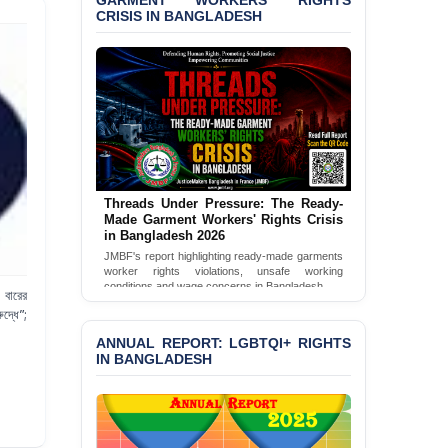
GARMENT WORKERS’ RIGHTS
CRISIS IN BANGLADESH
BANGLADESH ALERT:
JMBF Condemns Police
‘Special Directive’ on
Politically Motivated
Shown Arrests
PRESS RELEASE: JMBF
Releases 2024 Annual
Report on the State of
LGBTQI+ Rights in
Threads Under Pressure: The Ready-
Bangladesh
Made Garment Workers' Rights Crisis
in Bangladesh 2026
BANGLADESH ALERT:
JMBF's report highlighting ready-made garments
JMBF Deeply Concerned
worker rights violations, unsafe working
and Strongly Condemns
conditions and wage concerns in Bangladesh.
বারের
the Death of Durjoy
Read Full Report
রুদ্ধে
”;
Chowdhury in Police
Custody at Chakaria
ANNUAL REPORT: LGBTQI+ RIGHTS
Police Station, Cox’s
IN BANGLADESH
Bazar
BANGLADESH: JMBF
Strongly Condemns