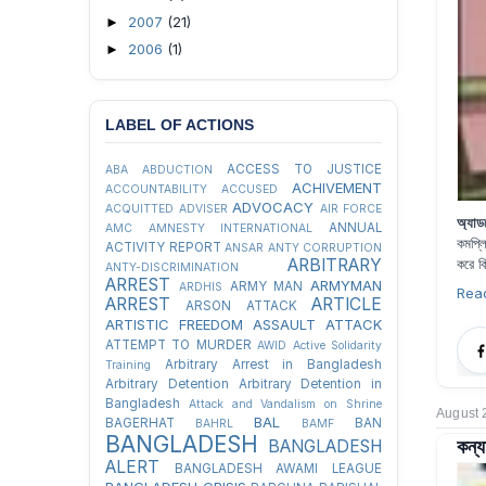
2007
(21)
►
2006
(1)
►
LABEL OF ACTIONS
ACCESS TO JUSTICE
ABA
ABDUCTION
ACHIVEMENT
ACCOUNTABILITY
ACCUSED
ADVOCACY
ACQUITTED
ADVISER
AIR FORCE
অ্যাড
ANNUAL
AMC
AMNESTY INTERNATIONAL
কমপ্ল
ACTIVITY REPORT
ANSAR
ANTY CORRUPTION
ARBITRARY
করে কি
ANTY-DISCRIMINATION
ARREST
ARMYMAN
ARMY MAN
ARDHIS
Rea
ARREST
ARTICLE
ARSON ATTACK
ARTISTIC FREEDOM
ASSAULT
ATTACK
ATTEMPT TO MURDER
AWID
Active Solidarity
Arbitrary Arrest in Bangladesh
Training
Arbitrary Detention
Arbitrary Detention in
Bangladesh
Attack and Vandalism on Shrine
August 
BAL
BAGERHAT
BAN
BAHRL
BAMF
BANGLADESH
কন্য
BANGLADESH
ALERT
BANGLADESH AWAMI LEAGUE