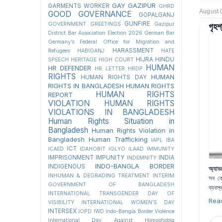
GAY
GAZIPUR
GARMENTS WORKER
GHRD
August 
GOOD GOVERNANCE
GOPALGANJ
গৃহশ
GUNFIRE
GOVERNMENT
GREETINGS
Gazipur
District Bar Association Election 2026
German Bar
Germany’s Federal Office for Migration and
HARASSMENT
Refugees
HABIGANJ
HATE
HIJRA
HINDU
SPEECH
HERITAGE
HIGH COURT
HUMAN
HR DEFENDER
HR LETTER
HRDP
RIGHTS
HUMAN
HUMAN RIGHTS DAY
RIGHTS IN BANGLADESH
HUMAN RIGHTS
HUMAN RIGHTS
REPORT
VIOLATION
HUMAN RIGHTS
VIOLATIONS IN BANGLADESH
Human Rights Situation in
Bangladesh
Human Rights Violation in
Bangladesh
Human Trafficking
IAPL
IBA
ICT
ICAED
IDAHOBIT
IGLYO
ILAAD
IMMUNITY
IMPRISONMENT
IMPUNITY
INDIA
INDEMNITY
INDO-BANGLA BORDER
INDIGENOUS
অ্যাড
INHUMAN & DEGRADING TREATMENT
INTERIM
সব কো
GOVERNMENT OF BANGLADESH
ব্যবস্
INTERNATIONAL TRANSGENDER DAY OF
Rea
VISIBILITY
INTERNATIONAL WOMEN'S DAY
INTERSEX
IOPD
IWD
Indo-Bangla Border Violence
International Day Against Homophobia