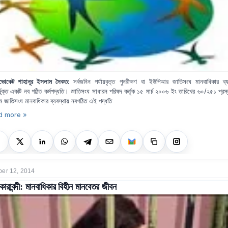
ডভোকেট শাহানূর ইসলাম সৈকত:
সর্বজনিন পর্যায়বৃত্ত পুনরীক্ষণ বা ইউপিআর জাতিসংঘ মানবাধিকার ব্য
্ভূক্ত একটি নব গঠিত কর্মপদ্ধতি। জাতিসংঘ সাধারন পরিষদ কর্তৃক ১৫ মার্চ ২০০৬ ইং তারিখের ৬০/২৫১ প্রস্
মে জাতিসংঘ মানবাধিকার ব্যবস্থায় নবগঠিত এই পদ্ধতি
d more »
er 12, 2014
 কারাবন্দী: মানবাধিকার বিহীন মানবেতর জীবন