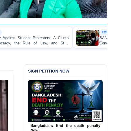
TORTURE
 Crucial
BANGLADESH ALERT: JMFB Expresses 
d State
Concern and Strongly Condemns Police Baton C
on Peaceful College Student Protesters in Dhaka
SIGN PETITION NOW
Bangladesh: End the death penalty
Urgent Call to End and Criminalise
Now