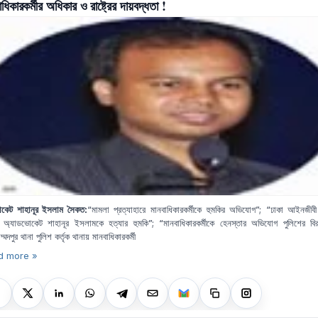
াধিকারকর্মীর অধিকার ও রাষ্ট্রের দায়বদ্ধতা !
কেট শাহানূর ইসলাম সৈকত:
“
মামলা
প্রত্যাহারে
মানবাধিকারকর্মীকে
হুমকির
অভিযোগ
”; “
ঢাকা
আইনজীবী
অ্যাডভোকেট
শাহানূর
ইসলামকে
হত্যার
হুমকি
”; “
মানবাধিকারকর্মীকে
হেনস্তার
অভিযোগ
পুলিশের
বি
্মদপুর
থানা
পুলিশ
কর্তৃক
থানায়
মানবাধিকারকর্মী
d more »