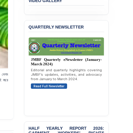
VIDEO GALLERY
Passage of a Bill Granting
Immunity from All
Liabilities to July
Protesters
QUARTERLY NEWSLETTER
BANGLADESH ALERT:
JMBF Strongly Condemns
the Expulsion of a
Transgender Woman from
the Chhatra Dal
Committee
JMBF Quarterly eNewsletter (January-
March 2024)
BANGLADESH: Call for
Editorial and quarterly highlights covering
া বেগম
JMBF’s updates, activities, and advocacy
Immediate Release of
from January to March 2024.
ুই বছর
Unlawful, Politically
Motivated Arrests of
Read Full Newsletter
Senior Lawyer Rezaul
Karim & Zahurul Islam
Selim in Cumilla
PRESS RELEASE: JMBF
Releases State of
LGBTQI+ Rights in
HALF YEARLY REPORT 2026:
Bangladesh 2026