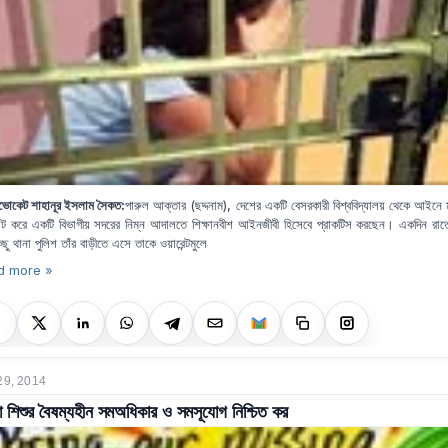
ভোকেট শাহানূর ইসলাম সৈকত:
পারুল আক্তার (ছদ্দনাম), দেশের একটি বেসরকারী বিশ্ববিদ্যালয় থেকে আইনে মাস
িট করে একটি বিভাগীয় সদরের নিম্ন আদালতে শিক্ষানবীশ আইনজীবী হিসেবে প্রাকটিস করছেন। একদিন রাত
ছু থানা পুলিশ তাঁর বাড়ীতে এসে তাকে ওয়ারেন্টমুলে
d more »
29, 2014
া শিশুর বৈষম্যহীন সমঅধিকার ও সমসূযোগ নিশ্চিত কর