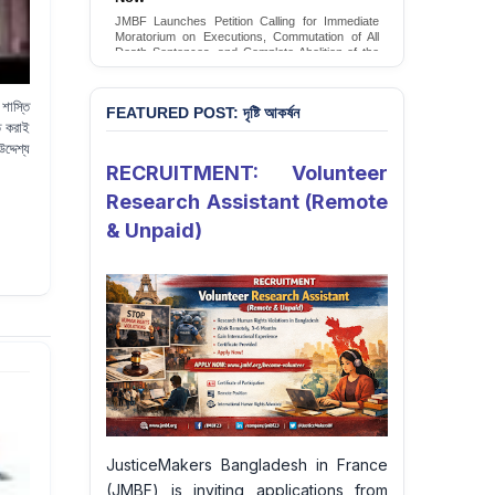
Conversion Therapy in Bangladesh
JMBF Launches Petition Calling for Immediate
JMBF launches an urgent campaign calling on
Moratorium on Executions, Commutation of All
the Government of Bangladesh to end and
Death Sentences, and Complete Abolition of the
criminalise conversion therapy targeting
Death Penalty in Bangladesh
LGBTQI+ individuals
Sign Petition
Sign Petition
শাস্তি
FEATURED POST: দৃষ্টি আকর্ষন
িত করাই
্দেশ্য
RECRUITMENT: Volunteer
Research Assistant (Remote
& Unpaid)
JusticeMakers Bangladesh in France
(JMBF) is inviting applications from