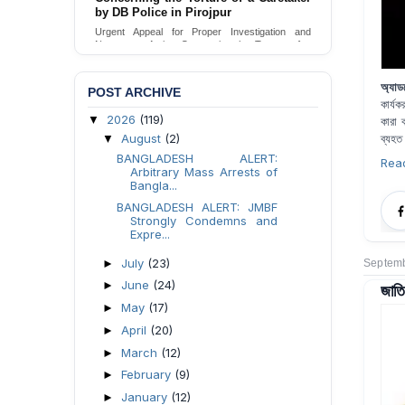
by DB Police in Pirojpur
Urgent appeal for legal protection and immediate
safeguards for two detained lesbian young
Urgent Appeal for Proper Investigation and
women in Jamalpur.
Necessary Action Concerning the Torture of a
Caretaker by DB Police in Pirojpur.
Send Appeal
Send Appeal
অ্যাড
POST ARCHIVE
কার্যক
2026
(119)
▼
কারা ব
August
(2)
ব্যহত
▼
BANGLADESH ALERT:
Rea
Arbitrary Mass Arrests of
Bangla...
BANGLADESH ALERT: JMBF
Strongly Condemns and
Expre...
July
(23)
►
Septemb
June
(24)
জাতি
►
May
(17)
►
April
(20)
►
March
(12)
►
February
(9)
►
January
(12)
►