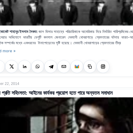
ভোকেট শাহানূর ইসলাম সৈকত
:
জাল ভিসার সাহায্যে পরিচারিকাকে আমেরিকায় নিয়ে নির্ধারিত পারিশ্রমিকের থ
দেয়ার অভিযোগে ভারতীয় ডেপুটি কনসাল জেনারেল দেবযানী খোবরাগাড়ে গ্রেফতারের ঘটনায় ভারত-আ
তিক সম্পর্কের মধ্যে একধরনের টানাপোড়েনের সৃষ্টি হয়েছে। দেবযানী খোবরাগাড়ের গ্রেফতারের তীব্র
d more »
r 22, 2014
র প্রতি সহিংসতা: আইনের কার্যকর প্রয়োগ হতে পারে অন্যতম সমাধান