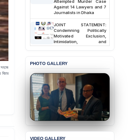
Against 14 Lawyers and 7
Journalists in Dhaka
JOINT STATEMENT:
Condemning Politically
Motivated Exclusion,
Intimidation, and
Interference in the
Democratic Governance
of the Legal Profession in
Bangladesh
PHOTO GALLERY
র সহজে
 বিচার
BANGLADESH ALERT:
Dismissal of Two
University Teachers on
Allegations of
“Blasphemy” — A Gross
Violation of Justice,
Academic Freedom, and
Human Rights
BANGLADESH ALERT:
JMBF Expresses Deep
Concern over the
VIDEO GALLERY