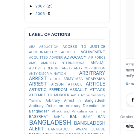
2007
(21)
►
2006
(1)
►
LABEL OF ACTIONS
ACCESS TO JUSTICE
ABA
ABDUCTION
ACHIVEMENT
ACCOUNTABILITY
ACCUSED
ADVOCACY
ACQUITTED
ADVISER
AIR FORCE
ANNUAL
AMC
AMNESTY INTERNATIONAL
অ্যাড
ACTIVITY REPORT
ANSAR
ANTY CORRUPTION
প্রবে
ARBITRARY
ANTY-DISCRIMINATION
প্রাপ্
ARREST
ARMYMAN
ARMY MAN
ARDHIS
ARREST
ARTICLE
Rea
ARSON ATTACK
ARTISTIC FREEDOM
ASSAULT
ATTACK
ATTEMPT TO MURDER
AWID
Active Solidarity
Arbitrary Arrest in Bangladesh
Training
Arbitrary Detention
Arbitrary Detention in
Bangladesh
Attack and Vandalism on Shrine
BAL
BAGERHAT
BAN
BAHRL
BAMF
October
BANGLADESH
BANGLADESH
জাত,
ALERT
BANGLADESH AWAMI LEAGUE