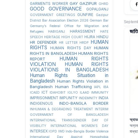
GAY
GAZIPUR
GARMENTS WORKER
GHRD
GOOD GOVERNANCE
GOPALGANJ
GUNFIRE
GOVERNMENT
GREETINGS
Gazipur
District Bar Association Election 2026
German Bar
Septemb
Germany’s Federal Office for Migration and
জাতি
HARASSMENT
Refugees
HABIGANJ
HATE
HIJRA
HINDU
SPEECH
HERITAGE
HIGH COURT
HUMAN
HR DEFENDER
HR LETTER
HRDP
RIGHTS
HUMAN
HUMAN RIGHTS DAY
RIGHTS IN BANGLADESH
HUMAN RIGHTS
HUMAN RIGHTS
REPORT
VIOLATION
HUMAN RIGHTS
VIOLATIONS IN BANGLADESH
Human Rights Situation in
Bangladesh
Human Rights Violation in
Bangladesh
Human Trafficking
IAPL
IBA
ICT
ICAED
IDAHOBIT
IGLYO
ILAAD
IMMUNITY
IMPRISONMENT
IMPUNITY
INDIA
INDEMNITY
INDO-BANGLA BORDER
INDIGENOUS
INHUMAN & DEGRADING TREATMENT
INTERIM
GOVERNMENT OF BANGLADESH
অ্যা
INTERNATIONAL TRANSGENDER DAY OF
অন্তর
VISIBILITY
INTERNATIONAL WOMEN'S DAY
মাধ্য
INTERSEX
IOPD
IWD
Indo-Bangla Border Violence
International Day Against Homophobia