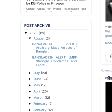
Urgent appeal for legal protection and immediate
safeguards for two detained lesbian young
women in Jamalpur.
Send Appeal
POST ARCHIVE
অ্যাড
টাকা 
2026
(119)
▼
কুটনৈ
August
(2)
▼
Rea
BANGLADESH ALERT:
Arbitrary Mass Arrests of
Bangla...
BANGLADESH ALERT: JMBF
Strongly Condemns and
Expre...
Novembe
July
(23)
►
নারী
June
(24)
►
May
(17)
►
April
(20)
►
March
(12)
►
February
(9)
►
January
(12)
►