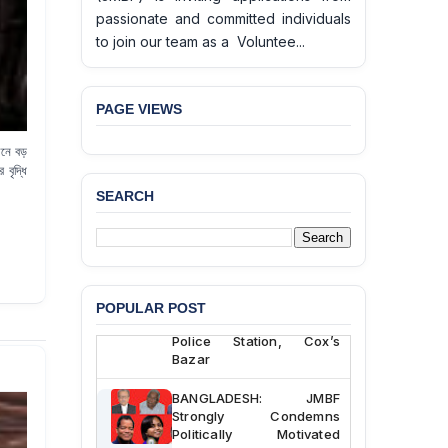
passionate and committed individuals
to join our team as a Voluntee...
PAGE VIEWS
য়নে বড়
বৃদ্ধি
SEARCH
BANGLADESH ALERT:
JMBF Deeply Concerned
and Strongly Condemns
the Death of Durjoy
Chowdhury in Police
POPULAR POST
Custody at Chakaria
Police Station, Cox’s
Bazar
BANGLADESH: JMBF
Strongly Condemns
Politically Motivated
Attempted Murder Case