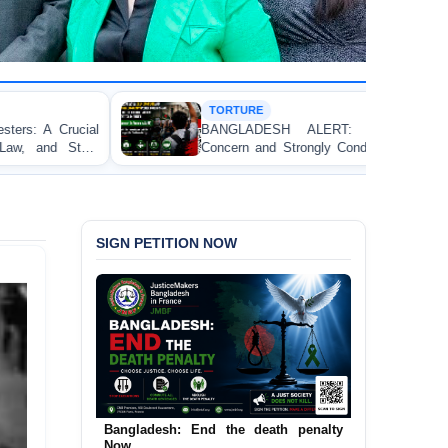
TORTURE
H
BANGLADESH ALERT: JMFB Expresses Deep
Th
Concern and Strongly Condemns Police Baton Charge
Wo
on Peaceful College Student Protesters in Dhaka
SIGN PETITION NOW
Urgent Call to End and Criminalise