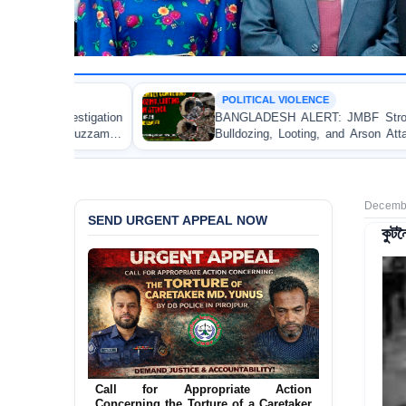
POLITICAL VIOLENCE
BANGLADESH ALERT: JMBF Strongly Condemns the
Bulldozing, Looting, and Arson Attack on the Home of
an Awami League Leader in Patuakhali
Decembe
SEND URGENT APPEAL NOW
কুটন
Ensure Immediate Protection for Two
Detained Lesbian Young Women in
Jamalpur