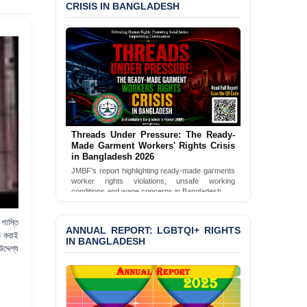
CRISIS IN BANGLADESH
BANGLADESH ALERT:
JMBF Condemns Police
‘Special Directive’ on
Politically Motivated
Shown Arrests
PRESS RELEASE: JMBF
Releases 2024 Annual
Report on the State of
LGBTQI+ Rights in
Threads Under Pressure: The Ready-
Bangladesh
Made Garment Workers' Rights Crisis
in Bangladesh 2026
BANGLADESH ALERT:
JMBF's report highlighting ready-made garments
JMBF Deeply Concerned
worker rights violations, unsafe working
and Strongly Condemns
conditions and wage concerns in Bangladesh.
the Death of Durjoy
Read Full Report
Chowdhury in Police
শাস্তি
Custody at Chakaria
ANNUAL REPORT: LGBTQI+ RIGHTS
িত করাই
IN BANGLADESH
Police Station, Cox’s
্দেশ্য
Bazar
BANGLADESH: JMBF
Strongly Condemns
Politically Motivated