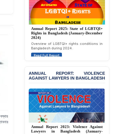
Attempted Murder Case
Against 14 Lawyers and 7
Journalists in Dhaka
Annual Report 2024: State of LGBTQI+
JOINT STATEMENT:
Rights in Bangladesh (January-December
Condemning Politically
2023)
Motivated Exclusion,
Assessment of LGBTQI+ rights in
Intimidation, and
Bangladesh during 2023.
Interference in the
Read Full Report
Democratic Governance
of the Legal Profession in
Bangladesh
ANNUAL REPORT: VIOLENCE
BANGLADESH ALERT:
AGAINST LAWYERS IN BANGLADESH
Dismissal of Two
University Teachers on
Allegations of
“Blasphemy” — A Gross
Violation of Justice,
Academic Freedom, and
Human Rights
বস্থায়
তাবনার
JMBF Report 2025: Crackdown Against
BANGLADESH ALERT:
Independence of Lawyers in Bangladesh
JMBF Expresses Deep