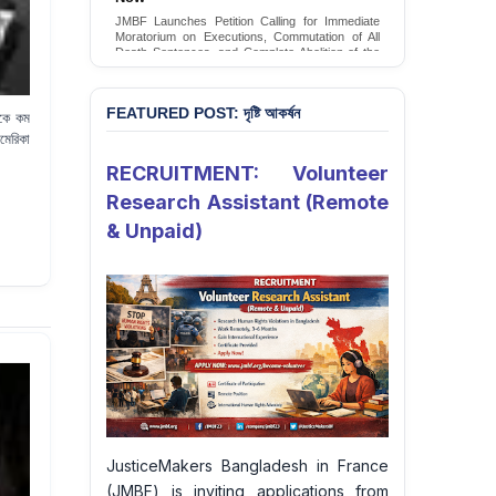
Conversion Therapy in Bangladesh
JMBF launches an urgent campaign calling on
the Government of Bangladesh to end and
criminalise conversion therapy targeting
LGBTQI+ individuals
Sign Petition
FEATURED POST: দৃষ্টি আকর্ষন
েকে কম
মেরিকা
RECRUITMENT: Volunteer
Research Assistant (Remote
& Unpaid)
JusticeMakers Bangladesh in France
(JMBF) is inviting applications from