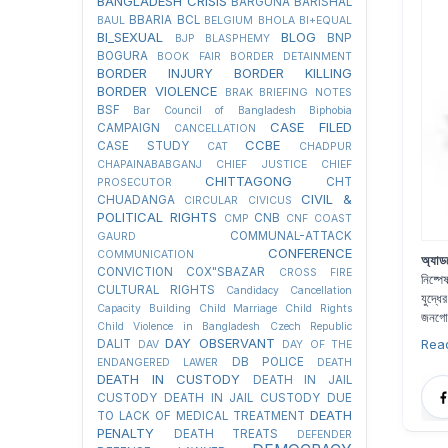
BANGLADESH CRISIS
BARGUNA
BARISHAL
BBARIA
BCL
BAUL
BELGIUM
BHOLA
BI+EQUAL
BI_SEXUAL
BLOG
BNP
BJP
BLASPHEMY
BOGURA
BOOK FAIR
BORDER DETAINMENT
BORDER INJURY
BORDER KILLING
BORDER VIOLENCE
BRAK
BRIEFING NOTES
BSF
Bar Council of Bangladesh
Biphobia
CASE FILED
CAMPAIGN
CANCELLATION
CCBE
CASE STUDY
CAT
CHADPUR
CHAPAINABABGANJ
CHIEF JUSTICE
CHIEF
CHITTAGONG
CHT
PROSECUTOR
CIVIL &
CHUADANGA
CIRCULAR
CIVICUS
POLITICAL RIGHTS
CNB
CMP
CNF
COAST
COMMUNAL-ATTACK
GAURD
CONFERENCE
COMMUNICATION
অ্যা
CONVICTION
COX"SBAZAR
CROSS FIRE
নিষ্প
CULTURAL RIGHTS
Candidacy Cancellation
যুদ্ধ
Capacity Building
Child Marriage
Child Rights
জনগোষ্
Child Violence in Bangladesh
Czech Republic
DAY OBSERVANT
Rea
DALIT
DAV
DAY OF THE
DB POLICE
ENDANGERED LAWER
DEATH
DEATH IN CUSTODY
DEATH IN JAIL
CUSTODY
DEATH IN JAIL CUSTODY DUE
DEATH
TO LACK OF MEDICAL TREATMENT
PENALTY
DEATH TREATS
DEFENDER