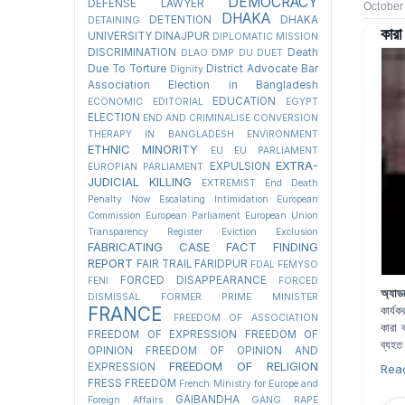
DEMOCRACY
DEFENSE LAWYER
October
DHAKA
DETENTION
DHAKA
DETAINING
কারা
UNIVERSITY
DINAJPUR
DIPLOMATIC MISSION
DISCRIMINATION
Death
DLAO
DMP
DU
DUET
Due To Torture
District Advocate Bar
Dignity
Association Election in Bangladesh
EDUCATION
ECONOMIC
EDITORIAL
EGYPT
ELECTION
END AND CRIMINALISE CONVERSION
THERAPY IN BANGLADESH
ENVIRONMENT
ETHNIC MINORITY
EU
EU PARLIAMENT
EXTRA-
EXPULSION
EUROPIAN PARLIAMENT
JUDICIAL KILLING
EXTREMIST
End Death
Penalty Now
Escalating Intimidation
European
Commission
European Parliament
European Union
Transparency Register
Eviction
Exclusion
FABRICATING CASE
FACT FINDING
REPORT
FAIR TRAIL
FARIDPUR
FDAL
FEMYSO
FORCED DISAPPEARANCE
FENI
FORCED
অ্যাড
DISMISSAL
FORMER PRIME MINISTER
FRANCE
কার্যক
FREEDOM OF ASSOCIATION
কারা ব
FREEDOM OF EXPRESSION
FREEDOM OF
ব্যহত
OPINION
FREEDOM OF OPINION AND
FREEDOM OF RELIGION
EXPRESSION
Rea
FRESS FREEDOM
French Ministry for Europe and
GAIBANDHA
Foreign Affairs
GANG RAPE