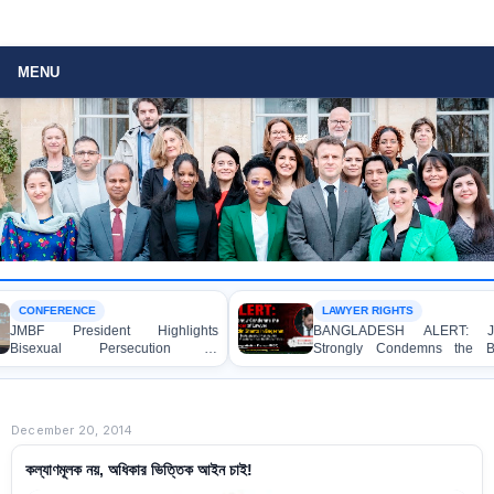
MENU
FERENCE
LAWYER RIGHTS
 President Highlights
BANGLADESH ALERT: JMBF
xual Persecution in
Strongly Condemns the Brutal
ladesh at the Bi+ World
Murder of Lawyer Nizam Uddin
rence in Amsterdam
Shanto in Bagerhat
December 20, 2014
কল্যাণমূলক নয়, অধিকার ভিত্তিক আইন চাই!