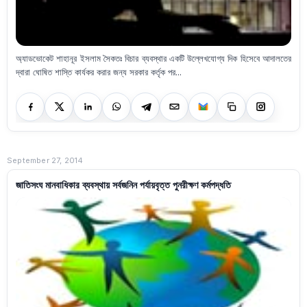
অ্যাডভোকেট শাহানূর ইসলাম সৈকতঃ বিচার ব্যবস্থার একটি উল্লেখযোগ্য দিক হিসেবে আদালতের
দ্বারা ঘোষিত শাস্তি কার্যকর করার জন্য সরকার কর্তৃক পর...
September 27, 2014
জাতিসংঘ মানবাধিকার ব্যবস্থায় সর্বজনিন পর্যায়বৃত্ত পুনরীক্ষণ কর্মপদ্ধতি