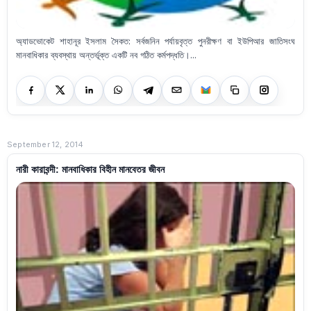
অ্যাডভোকেট শাহানূর ইসলাম সৈকত: সর্বজনিন পর্যায়বৃত্ত পুনরীক্ষণ বা ইউপিআর জাতিসংঘ
মানবাধিকার ব্যবস্থায় অন্তর্ভূক্ত একটি নব গঠিত কর্মপদ্ধতি।...
September 12, 2014
নারী কারাবন্দী: মানবাধিকার বিহীন মানবেতর জীবন