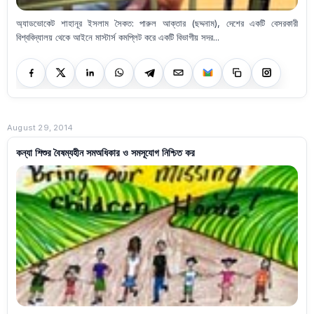
অ্যাডভোকেট শাহানূর ইসলাম সৈকত: পারুল আক্তার (ছদ্দনাম), দেশের একটি বেসরকারী
বিশ্ববিদ্যালয় থেকে আইনে মাস্টার্স কমপ্লিট করে একটি বিভাগীয় সদর...
August 29, 2014
কন্যা শিশুর বৈষম্যহীন সমঅধিকার ও সমসূযোগ নিশ্চিত কর