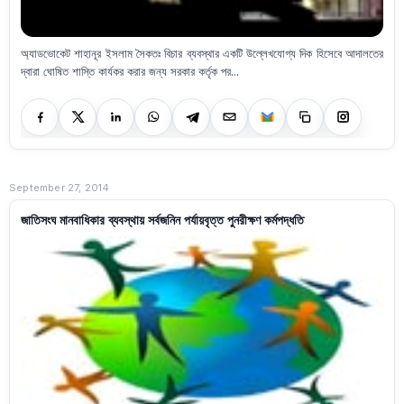
অ্যাডভোকেট শাহানূর ইসলাম সৈকতঃ বিচার ব্যবস্থার একটি উল্লেখযোগ্য দিক হিসেবে আদালতের
দ্বারা ঘোষিত শাস্তি কার্যকর করার জন্য সরকার কর্তৃক পর...
September 27, 2014
জাতিসংঘ মানবাধিকার ব্যবস্থায় সর্বজনিন পর্যায়বৃত্ত পুনরীক্ষণ কর্মপদ্ধতি