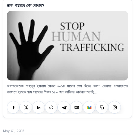
মানব পাচারের শেষ কোথায়?
অ্যাডভোকেট শাহানূর ইসলাম সৈকত ২০১৪ সালের শেষ দিকের কথা? সেসময় গণমাধ্যমের
কল্যানে ইরাকে শ্রম পাচারের শিকার ১৮০ জন ব্যক্তির আর্তনাদ শুনেছি...
May 01, 2015