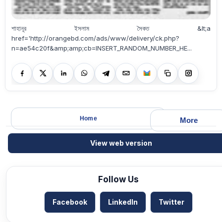
শাহানূর ইসলাম সৈকত &lt;a
href='http://orangebd.com/ads/www/delivery/ck.php?
n=ae54c20f&amp;amp;cb=INSERT_RANDOM_NUMBER_HE...
Home
More
View web version
Follow Us
Facebook
LinkedIn
Twitter