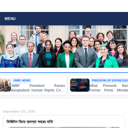
MENU
JMBF NEWS
FREEDOM OF EXPRESSION
JMBF President Raises
What Prevents Banglad
Bangladesh Human Rights Crisis
Former Prime Minister S
with Enabel CEO in Brussels
Hasina from Speaking t
Media?
September 05, 2015
ডিজিটাল বিচার ব্যবস্থা সময়ের দাবি!