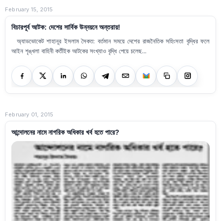
February 15, 2015
বিচারপূর্ব আটক: দেশের সার্বিক উন্নয়নে অন্তরায়!
অ্যাডভোকেট শাহানূর ইসলাম সৈকত: বর্তমান সময়ে দেশের রাজনৈতিক সহিংসতা বৃদ্ধির ফলে
আইন শৃঙ্খলা বাহিনী কর্তীইক আটকের সংখ্যাও বৃদ্ধি পেয়ে চলেছ...
February 01, 2015
আন্দোলনের নামে নাগরিক অধিকার খর্ব হতে পারে?