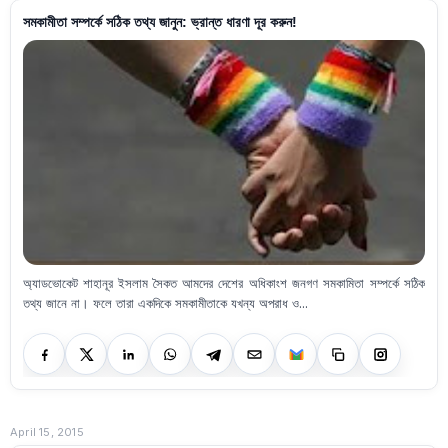
সমকামীতা সম্পর্কে সঠিক তথ্য জানুন: ভ্রান্ত ধারণা দূর করুন!
অ্যাডভোকেট শাহানূর ইসলাম সৈকত আমদের দেশের অধিকাংশ জনগণ সমকামিতা সম্পর্কে সঠিক
তথ্য জানে না। ফলে তারা একদিকে সমকামীতাকে যখন্য অপরাধ ও...
April 15, 2015