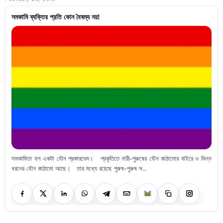
সমকামি ব্যক্তির প্রতি কোন বৈষম্য নয়!
সমকামিতা হল একটা যৌন প্রকারভেদ। প্রকৃতিতে নারী-পুরুষের যৌন কাঠামোর বাইরে ও ভিন্ন
ধরনের যৌন কাঠামো আছে। তার মধ্যে রয়েছে পুরুষ-পুরুষ স...