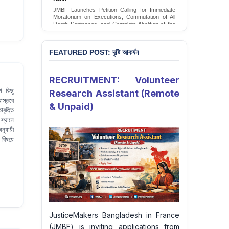
Conversion Therapy in Bangladesh
JMBF launches an urgent campaign calling on
the Government of Bangladesh to end and
criminalise conversion therapy targeting
LGBTQI+ individuals
Sign Petition
FEATURED POST: দৃষ্টি আকর্ষন
RECRUITMENT: Volunteer
শ কিছু
Research Assistant (Remote
াস্তবে
& Unpaid)
ৃত্তি
স্থানে
ুযায়ী
বিষয়ে
JusticeMakers Bangladesh in France
(JMBF) is inviting applications from