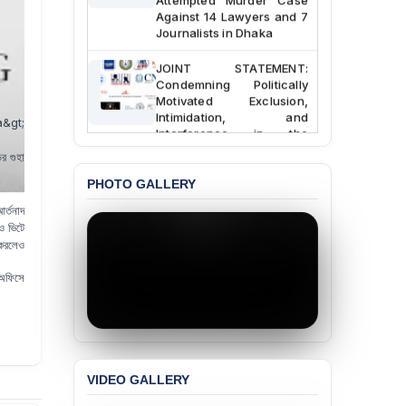
Against 14 Lawyers and 7
Journalists in Dhaka
JOINT STATEMENT:
Condemning Politically
Motivated Exclusion,
Intimidation, and
&gt;
Interference in the
Democratic Governance
র গুহা
of the Legal Profession in
Bangladesh
PHOTO GALLERY
র্তনাদ
BANGLADESH ALERT:
ও ভিটে
Dismissal of Two
 করলেও
University Teachers on
Allegations of
 অফিসে
“Blasphemy” — A Gross
Violation of Justice,
Academic Freedom, and
Human Rights
BANGLADESH ALERT:
JMBF Expresses Deep
Concern over the