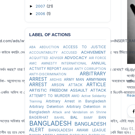
2007
(21)
►
2006
(1)
►
LABEL OF ACTIONS
gebd.com/ads/www/delivery/avw.php?zoneid=46&amp;amp;cb=INSERT_RAN
ACCESS TO JUSTICE
ABA
ABDUCTION
 কাউকে কদাচিৎ দেখা যাচ্ছে, কিন্তু তারা বাড়ির ড্রয়িংরমে বসে চানা-মুড়ি গলাধঃকরণ করছে আর টিভিতে অ
ACHIVEMENT
ACCOUNTABILITY
ACCUSED
ADVOCACY
ACQUITTED
ADVISER
AIR FORCE
ANNUAL
AMC
AMNESTY INTERNATIONAL
ACTIVITY REPORT
থন করছে? তারা কি বিএনপি-জামায়াত জোটের ডাকা অবরোধের সমর্থনে বাস চলাচল বন্ধ রেখেছে? যদি তা ভ
ANSAR
ANTY CORRUPTION
২০১৪ 
ARBITRARY
ANTY-DISCRIMINATION
শুনেছ
ARREST
ARMYMAN
ARMY MAN
ARDHIS
 কর্মকা- আন্দোলনের নমুনা। তারই ভয়ে বাস মালিকরা আন্তঃজেলা বাস চলাচল বন্ধ রেখেছে, অবরোধকে সমর্থ
মাটিস
ARREST
ARTICLE
ARSON ATTACK
সময়ের
ARTISTIC FREEDOM
ASSAULT
ATTACK
না একদিন অফিস না গেলে বেতন কাটা যায়। যাদের কিনা নুন আনতে পান্তা ফুরায়। তাইতো বিএনপি-জামায়াত জো
Rea
ATTEMPT TO MURDER
AWID
Active Solidarity
Arbitrary Arrest in Bangladesh
Training
Arbitrary Detention
Arbitrary Detention in
Bangladesh
Attack and Vandalism on Shrine
BAL
BAGERHAT
BAN
BAHRL
BAMF
যদি অন্যের অধিকার খর্ব হয় তবে তা আর অধিকার থাকে না, তা অপরাধে পরিণত হয়। এটাই আইন, এটাই সভ্
BANGLADESH
BANGLADESH
May 01,
ALERT
BANGLADESH AWAMI LEAGUE
 শ্রদ্ধাশীল হয় তবে দেশের মালিক আমজনতার সামান্য সমস্যা হয় এমন কাজ করা থেকে তারা এখনি বিরত হবে।