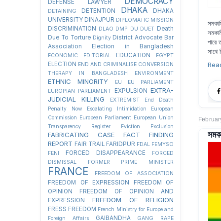
DEMOCRACY
DEFENSE LAWYER
DHAKA
DETENTION
DHAKA
DETAINING
UNIVERSITY
DINAJPUR
DIPLOMATIC MISSION
সমকাম
DISCRIMINATION
Death
DLAO
DMP
DU
DUET
সমকাম
Due To Torture
District Advocate Bar
Dignity
পারে 
Association Election in Bangladesh
সাথে 
EDUCATION
ECONOMIC
EDITORIAL
EGYPT
Rea
ELECTION
END AND CRIMINALISE CONVERSION
THERAPY IN BANGLADESH
ENVIRONMENT
ETHNIC MINORITY
EU
EU PARLIAMENT
EXTRA-
EXPULSION
EUROPIAN PARLIAMENT
JUDICIAL KILLING
EXTREMIST
End Death
Penalty Now
Escalating Intimidation
European
Commission
European Parliament
European Union
Februar
Transparency Register
Eviction
Exclusion
সমকা
FABRICATING CASE
FACT FINDING
REPORT
FAIR TRAIL
FARIDPUR
FDAL
FEMYSO
FORCED DISAPPEARANCE
FENI
FORCED
DISMISSAL
FORMER PRIME MINISTER
FRANCE
FREEDOM OF ASSOCIATION
FREEDOM OF EXPRESSION
FREEDOM OF
OPINION
FREEDOM OF OPINION AND
FREEDOM OF RELIGION
EXPRESSION
FRESS FREEDOM
French Ministry for Europe and
GAIBANDHA
Foreign Affairs
GANG RAPE