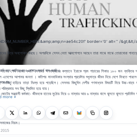
DOM_NUMBER_HERE&amp;amp;n=ae54c20f' border='0' alt='' /&gt;&lt;/a
বরোধের চিত্র অবলোকন করছে। অপরদিকে সেসব নেতা আত্মগোপনে আছেন তারা মাঝে মাঝে তোরাবোরা পাহাড়ে
াবি তবে আমি এখনও বোকার স্বর্গে বাস করছি।
সালের শেষ দিকের কথা? সেসময় গণমাধ্যমের কল্যানে ইরাকে শ্রম পাচারের শিকার ১৮০ জন ব্যক্তির আ
িল এদেশের আপাময় জনতা । কতিপয় মানবাধিকার সংস্থার প্রচেষ্টায় শুধুমাত্র জীবন নিয়ে দেশে ফিরতে পারলে
ন করে নয়।
হ সবকিছু হাড়িয়ে তাড়া নিঃস্ব হয়ে পড়েছিল। সেসময় কিছুদিন দেশীয় গণমাধ্যম বিষয়টি নিয়ে উচ্চ-বাচ্য
 পরিক্রমায় সব কিছু স্থিমিত হয়ে যায়।
টের সন্ত্রাসী কর্মকা-ে জীবনকে হাতের মুঠোয় নিয়ে ৩ নাম্বার আর ৬ নাম্বার বাসে ঝুলতে ঝুলতে প্রতিদিন
d more »
য সমাজের নিয়ম।
 2015