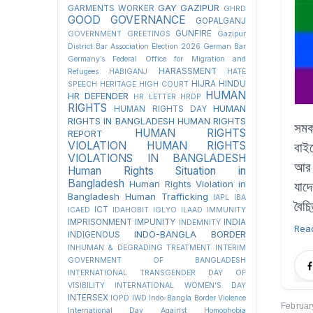
GAY
GAZIPUR
GARMENTS WORKER
GHRD
GOOD GOVERNANCE
GOPALGANJ
GUNFIRE
GOVERNMENT
GREETINGS
Gazipur
District Bar Association Election 2026
German Bar
Germany’s Federal Office for Migration and
HARASSMENT
Refugees
HABIGANJ
HATE
HIJRA
HINDU
SPEECH
HERITAGE
HIGH COURT
HUMAN
HR DEFENDER
HR LETTER
HRDP
RIGHTS
HUMAN
HUMAN RIGHTS DAY
RIGHTS IN BANGLADESH
HUMAN RIGHTS
সমক
HUMAN RIGHTS
REPORT
VIOLATION
HUMAN RIGHTS
বাই
VIOLATIONS IN BANGLADESH
আর ন
Human Rights Situation in
Bangladesh
Human Rights Violation in
যাদ
Bangladesh
Human Trafficking
IAPL
IBA
বৈচি
ICT
ICAED
IDAHOBIT
IGLYO
ILAAD
IMMUNITY
IMPRISONMENT
IMPUNITY
INDIA
INDEMNITY
Rea
INDO-BANGLA BORDER
INDIGENOUS
INHUMAN & DEGRADING TREATMENT
INTERIM
GOVERNMENT OF BANGLADESH
INTERNATIONAL TRANSGENDER DAY OF
VISIBILITY
INTERNATIONAL WOMEN'S DAY
INTERSEX
IOPD
IWD
Indo-Bangla Border Violence
Februar
International Day Against Homophobia