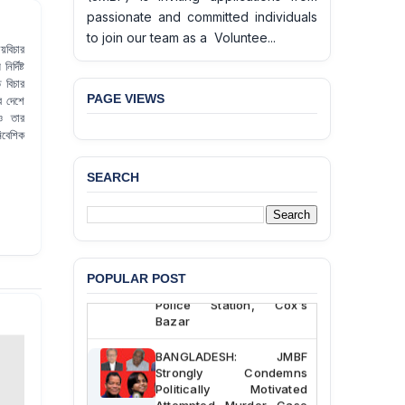
passionate and committed individuals
to join our team as a Voluntee...
য়বিচার
র্দিষ্ট
 বিচার
PAGE VIEWS
ব দেশে
ও তার
িবেশিক
SEARCH
BANGLADESH ALERT:
JMBF Deeply Concerned
and Strongly Condemns
the Death of Durjoy
Chowdhury in Police
POPULAR POST
Custody at Chakaria
Police Station, Cox’s
Bazar
BANGLADESH: JMBF
Strongly Condemns
Politically Motivated
Attempted Murder Case