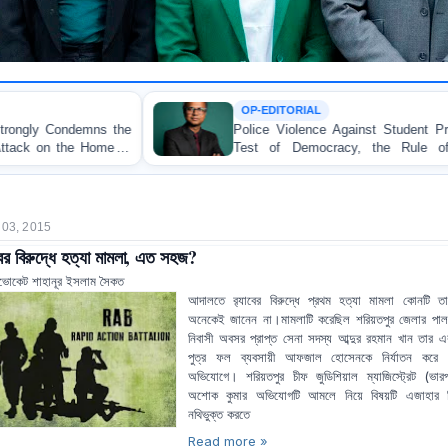
OP-EDITORIAL
Police Violence Against Student Protesters: A Crucial
Test of Democracy, the Rule of Law, and State
Accountability
 03, 2015
াবের বিরুদ্ধে হত্যা মামলা, এত সহজ?
ভোকেট শাহানূর ইসলাম সৈকত
আদালতে র‍্যাবের বিরুদ্ধে প্রথম হত্যা মামলা কোনটি 
অনেকেই জানেন না।মামলাটি করেছিল শরিয়তপুর জেলার পাল
নিবাসী অবসর প্রাপ্ত সেনা সদস্য আব্দুর রহমান খান তার এ
পুত্র ফল ব্যবসায়ী আফজাল হোসেনকে নির্যাতন করে হ
অভিযোগে। শরিয়তপুর চীফ জুডিশিয়াল ম্যাজিস্ট্রেট (ভারপ্
অশোক কুমার অভিযোগটি আমলে নিয়ে বিষয়টি এজাহার হ
নথিভুক্ত করতে
Read more »