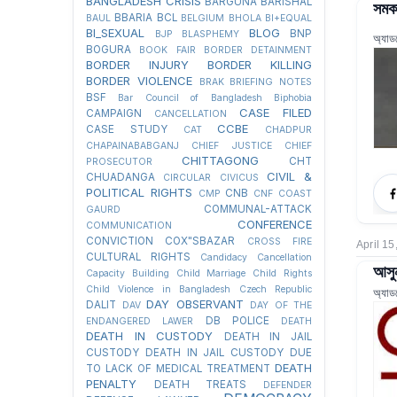
BANGLADESH CRISIS
BARGUNA
BARISHAL
সমকা
BBARIA
BCL
BAUL
BELGIUM
BHOLA
BI+EQUAL
BI_SEXUAL
BLOG
BNP
BJP
BLASPHEMY
অ্যাড
BOGURA
BOOK FAIR
BORDER DETAINMENT
BORDER INJURY
BORDER KILLING
BORDER VIOLENCE
BRAK
BRIEFING NOTES
BSF
Bar Council of Bangladesh
Biphobia
CASE FILED
CAMPAIGN
CANCELLATION
CCBE
CASE STUDY
CAT
CHADPUR
CHAPAINABABGANJ
CHIEF JUSTICE
CHIEF
CHITTAGONG
CHT
PROSECUTOR
CIVIL &
CHUADANGA
CIRCULAR
CIVICUS
POLITICAL RIGHTS
CNB
CMP
CNF
COAST
COMMUNAL-ATTACK
GAURD
CONFERENCE
COMMUNICATION
CONVICTION
COX"SBAZAR
CROSS FIRE
April 15
CULTURAL RIGHTS
Candidacy Cancellation
আসুন
Capacity Building
Child Marriage
Child Rights
Child Violence in Bangladesh
Czech Republic
অ্যাড
DAY OBSERVANT
DALIT
DAV
DAY OF THE
DB POLICE
ENDANGERED LAWER
DEATH
DEATH IN CUSTODY
DEATH IN JAIL
CUSTODY
DEATH IN JAIL CUSTODY DUE
DEATH
TO LACK OF MEDICAL TREATMENT
PENALTY
DEATH TREATS
DEFENDER