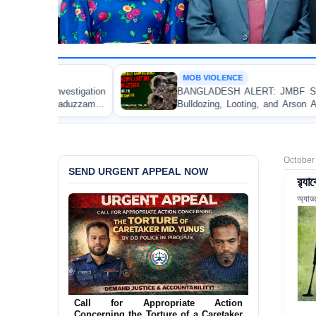
MOB VIOLENCE
BANGLADESH ALERT: JMBF Strongly Condemns the
Bulldozing, Looting, and Arson Attack on the Home of
an Awami League Leader in Patuakhali
October
SEND URGENT APPEAL NOW
র‍্য
অ্যাড
Ensure Immediate Protection for Two
Detained Lesbian Young Women in
Jamalpur