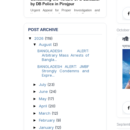
Urgent appeal for legal protection and immediate
safeguards for two detained lesbian young
women in Jamalpur.
Send Appeal
POST ARCHIVE
October
নারী
2026
(119)
▼
August
(2)
▼
অ্যাড
BANGLADESH ALERT:
Arbitrary Mass Arrests of
Bangla...
BANGLADESH ALERT: JMBF
Strongly Condemns and
Expre...
July
(23)
►
June
(24)
►
May
(17)
►
April
(20)
►
March
(12)
►
February
(9)
►
Septemb
January
(12)
►