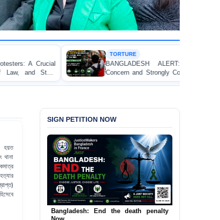
TORTURE
BANGLADESH ALERT: JMFB Expresses Deep
Concern and Strongly Condemns Police Baton Charge
on Peaceful College Student Protesters in Dhaka
SIGN PETITION NOW
তা হয়ত
ং থানা
কমাত্র
ত্যার
রাপ্ত)
িসেবে
Urgent Call to End and Criminalise