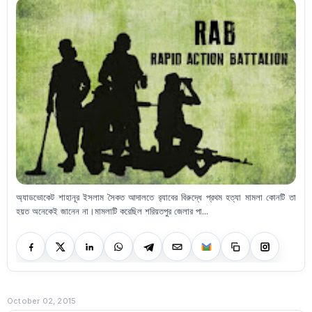
অ্যাডভোকেট শাহানূর ইসলাম সৈকত আদালতে র‍্যাবের বিরুদ্ধে প্রথম হত্যা মামলা কোনটি তা
হয়ত অনেকেই জানেন না।মামলাটি করেছিল শরিয়তপুর জেলার পা...
October 02, 2015