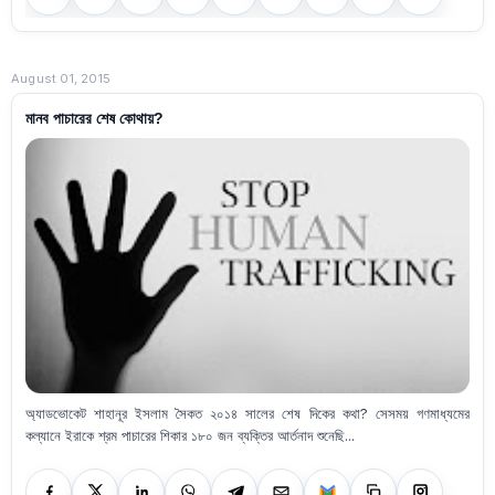
August 01, 2015
মানব পাচারের শেষ কোথায়?
অ্যাডভোকেট শাহানূর ইসলাম সৈকত ২০১৪ সালের শেষ দিকের কথা? সেসময় গণমাধ্যমের
কল্যানে ইরাকে শ্রম পাচারের শিকার ১৮০ জন ব্যক্তির আর্তনাদ শুনেছি...