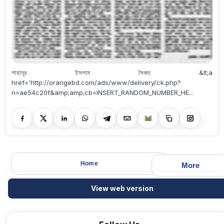
শাহানূর ইসলাম সৈকত &lt;a
href='http://orangebd.com/ads/www/delivery/ck.php?
n=ae54c20f&amp;amp;cb=INSERT_RANDOM_NUMBER_HE...
Home
More
View web version