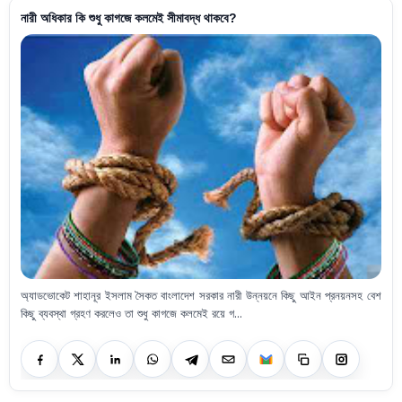
নারী অধিকার কি শুধু কাগজে কলমেই সীমাবদ্ধ থাকবে?
অ্যাডভোকেট শাহানূর ইসলাম সৈকত বাংলাদেশ সরকার নারী উন্নয়নে কিছু আইন প্রনয়নসহ বেশ
কিছু ব্যবস্থা গ্রহণ করলেও তা শুধু কাগজে কলমেই রয়ে গ...