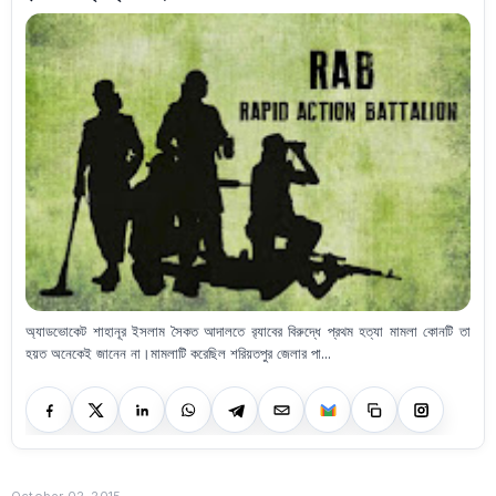
অ্যাডভোকেট শাহানূর ইসলাম সৈকত আদালতে র‍্যাবের বিরুদ্ধে প্রথম হত্যা মামলা কোনটি তা
হয়ত অনেকেই জানেন না।মামলাটি করেছিল শরিয়তপুর জেলার পা...