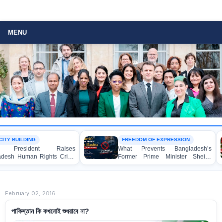
MENU
ILDING
FREEDOM OF EXPRESSION
sident Raises
What Prevents Bangladesh’s
Human Rights Crisis
Former Prime Minister Sheikh
CEO in Brussels
Hasina from Speaking to the
Media?
February 02, 2016
পাকিস্তান কি কখনোই শুধরাবে না?