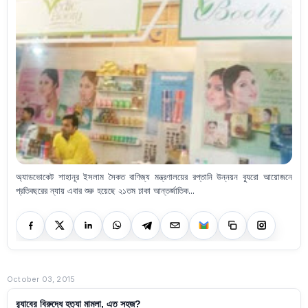
অ্যাডভোকেট শাহানূর ইসলাম সৈকত বাণিজ্য মন্ত্রণালয়ের রপ্তানি উন্নয়ন ব্যুরো আয়োজনে
প্রতিবছরের ন্যায় এবার শুরু হয়েছে ২১তম ঢাকা আন্তর্জাতিক...
October 03, 2015
র‍্যাবের বিরুদ্ধে হত্যা মামলা, এত সহজ?