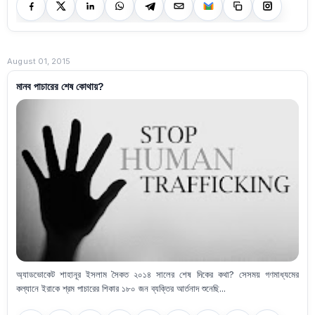
August 01, 2015
মানব পাচারের শেষ কোথায়?
অ্যাডভোকেট শাহানূর ইসলাম সৈকত ২০১৪ সালের শেষ দিকের কথা? সেসময় গণমাধ্যমের
কল্যানে ইরাকে শ্রম পাচারের শিকার ১৮০ জন ব্যক্তির আর্তনাদ শুনেছি...