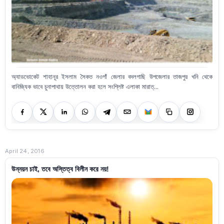
অ্যাডভোকেট শাহানূর ইসলাম সৈকত নওগাঁ জেলার বদলগাছি উপজেলার তাজপুর খনি থেকে
বানিজ্যিক ভাবে চুনাপাথায় উত্তোলন করা হলে সংশ্লিষ্ট এলাকা মারাত্...
April 24, 2016
উন্নয়ন চাই, তবে অস্তিত্ব বিলীন করে নয়!