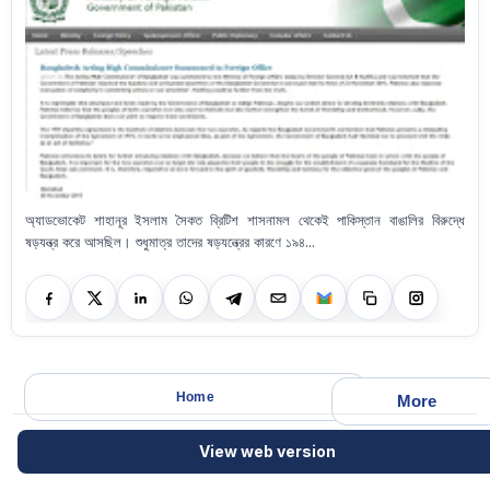
অ্যাডভোকেট শাহানূর ইসলাম সৈকত ব্রিটিশ শাসনামল থেকেই পাকিস্তান বাঙালির বিরুদ্ধে
ষড়যন্ত্র করে আসছিল। শুধুমাত্র তাদের ষড়যন্ত্রের কারণে ১৯৪...
Home
More
View web version