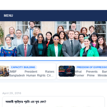
MENU
CAPACITY BUILDING
FREEDOM OF EXPRESSION
JMBF President Raises
What Prevents Banglades
Bangladesh Human Rights Crisis
Former Prime Minister She
with Enabel CEO in Brussels
Hasina from Speaking to 
Media?
April 29, 2016
সমকামী ব্যক্তির প্রতি এত ঘৃনা কেন?