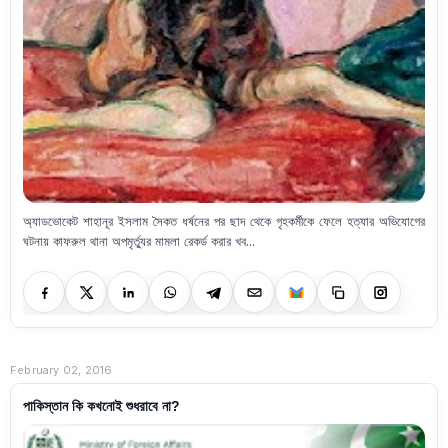
অ্যাডভোকেট শাহানূর ইসলাম সৈকত ধর্ষনের পর ছাদ থেকে গৃহকর্মীকে ফেলে হত্যার অভিযোগের
ঘটনায় কাফরুল থানা অপমৃর্ত্যুর মামলা রেকর্ড করার খব...
February 02, 2016
পাকিস্তান কি কখনোই শুধরাবে না?