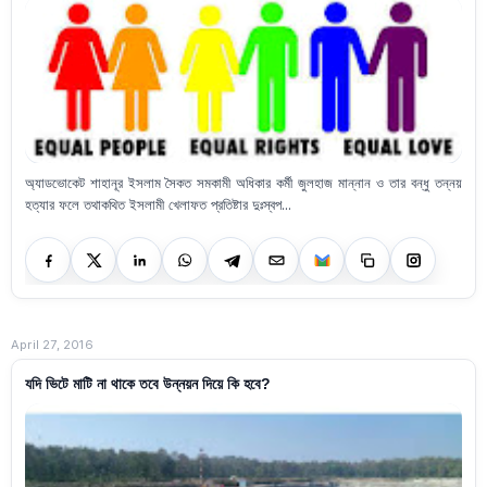
অ্যাডভোকেট শাহানূর ইসলাম সৈকত সমকামী অধিকার কর্মী জুলহাজ মান্নান ও তার বন্ধু তন্নয়
হত্যার ফলে তথাকথিত ইসলামী খেলাফত প্রতিষ্টার দুঃস্বপ...
April 27, 2016
যদি ভিটে মাটি না থাকে তবে উন্নয়ন দিয়ে কি হবে?