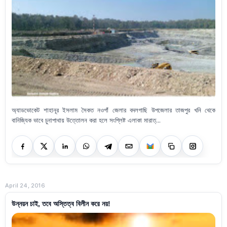
অ্যাডভোকেট শাহানূর ইসলাম সৈকত নওগাঁ জেলার বদলগাছি উপজেলার তাজপুর খনি থেকে
বানিজ্যিক ভাবে চুনাপাথায় উত্তোলন করা হলে সংশ্লিষ্ট এলাকা মারাত্...
April 24, 2016
উন্নয়ন চাই, তবে অস্তিত্ব বিলীন করে নয়!