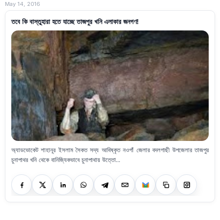
May 14, 2016
তবে কি বাস্তুহারা হতে যাচ্ছে তাজপুর খনি এলাকার জনগণ!
অ্যাডভোকেট শাহানূর ইসলাম সৈকত সদ্য আবিষ্কৃত নওগাঁ জেলার বদলগাছী উপজেলার তাজপুর
চুনাপাথর খনি থেকে বানিজ্যিকভাবে চুনাপাথায় উত্তো...