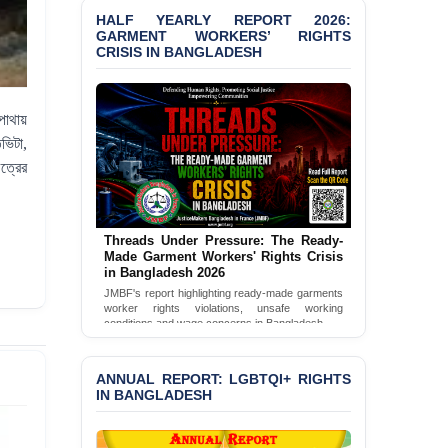
GARMENT WORKERS’ RIGHTS
Selim in Cumilla
CRISIS IN BANGLADESH
PRESS RELEASE: JMBF
Releases State of
LGBTQI+ Rights in
Bangladesh 2026
পাথায়
তভিটা
,
BANGLADESH ALERT:
JMBF Condemns Police
ত্রের
‘Special Directive’ on
Politically Motivated
Shown Arrests
Threads Under Pressure: The Ready-
Made Garment Workers' Rights Crisis
in Bangladesh 2026
PRESS RELEASE: JMBF
JMBF's report highlighting ready-made garments
Releases 2024 Annual
worker rights violations, unsafe working
Report on the State of
conditions and wage concerns in Bangladesh.
LGBTQI+ Rights in
Read Full Report
Bangladesh
ANNUAL REPORT: LGBTQI+ RIGHTS
BANGLADESH ALERT:
IN BANGLADESH
JMBF Deeply Concerned
and Strongly Condemns
the Death of Durjoy
Chowdhury in Police