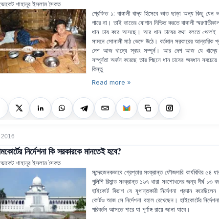
ভোকেট শাহানূর ইসলাম সৈকত
প্রেক্ষিত ১: বাঙ্গালী খাদ্য হিসেবে ভাত ছাড়া অন্য কিছু যেন
পারে না। তাই ভাতের যোগান নিশ্চিত করতে বাঙ্গালী স্মরণাতীকা
ধান চাষ করে আসছে। আর ধান চাষের কথা বলতে গেলেই 
সামনে সোনালী মাঠ ভেসে উঠে। বর্তমান সরকারের আন্তরিক প্রচ
দেশ আজ খাদ্যে স্বয়ং সম্পূর্ন। আর দেশ আজ যে খাদ্যে স
সম্পূর্নতা অর্জন করেছে তার পিছনে ধান চাষের অবধান সবচেয়ে
কিন্তু
Read more »
 2016
রীমকোর্টের নির্দেশনা কি সরকারকে মানতেই হবে?
ভোকেট শাহানূর ইসলাম সৈকত
সন্দেহজনকভাবে গ্রেপ্তার সংক্রান্ত ফৌজদারি কার্যবিধির ৫৪ ধ
পুলিশি রিমান্ড সংক্রান্ত ১৬৭ ধারা সংশোধনের জন্য দীর্ঘ ১৩ বছর
হাইকোর্ট বিভাগ যে যুগান্তকারী নির্দেশনা প্রদান করেছিলেন স
কোর্টও আজ সে নির্দেশনা বহাল রেখেছেন। হাইকোর্টের নির্দেশনা
পরিবর্তন আসতে পারে যা পূর্ণাঙ্গ রায়ে জানা যাবে।