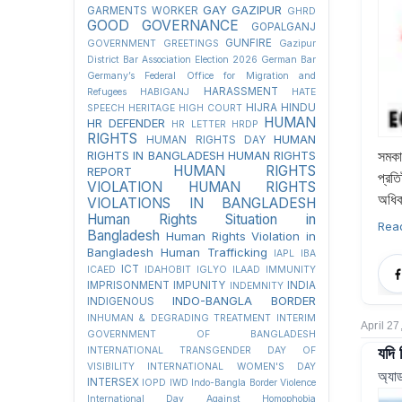
GAY
GAZIPUR
GARMENTS WORKER
GHRD
GOOD GOVERNANCE
GOPALGANJ
GUNFIRE
GOVERNMENT
GREETINGS
Gazipur
District Bar Association Election 2026
German Bar
Germany’s Federal Office for Migration and
HARASSMENT
Refugees
HABIGANJ
HATE
HIJRA
HINDU
SPEECH
HERITAGE
HIGH COURT
HUMAN
HR DEFENDER
HR LETTER
HRDP
RIGHTS
HUMAN
HUMAN RIGHTS DAY
RIGHTS IN BANGLADESH
HUMAN RIGHTS
সমকা
HUMAN RIGHTS
REPORT
প্রত
VIOLATION
HUMAN RIGHTS
অধিক
VIOLATIONS IN BANGLADESH
Human Rights Situation in
Rea
Bangladesh
Human Rights Violation in
Bangladesh
Human Trafficking
IAPL
IBA
ICT
ICAED
IDAHOBIT
IGLYO
ILAAD
IMMUNITY
IMPRISONMENT
IMPUNITY
INDIA
INDEMNITY
INDO-BANGLA BORDER
INDIGENOUS
INHUMAN & DEGRADING TREATMENT
INTERIM
April 27
GOVERNMENT OF BANGLADESH
যদি 
INTERNATIONAL TRANSGENDER DAY OF
VISIBILITY
INTERNATIONAL WOMEN'S DAY
অ্যা
INTERSEX
IOPD
IWD
Indo-Bangla Border Violence
International Day Against Homophobia