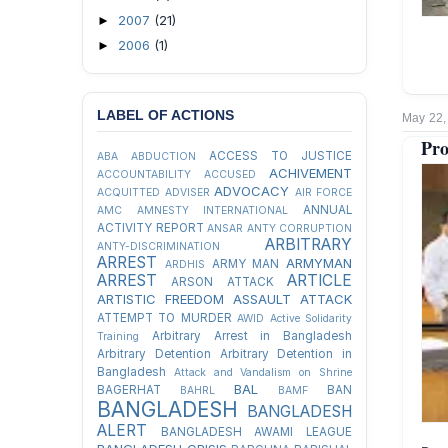
2007
(21)
►
2006
(1)
►
LABEL OF ACTIONS
May 22,
Pro
ACCESS TO JUSTICE
ABA
ABDUCTION
ACHIVEMENT
ACCOUNTABILITY
ACCUSED
ADVOCACY
ACQUITTED
ADVISER
AIR FORCE
ANNUAL
AMC
AMNESTY INTERNATIONAL
ACTIVITY REPORT
ANSAR
ANTY CORRUPTION
ARBITRARY
ANTY-DISCRIMINATION
ARREST
ARMYMAN
ARMY MAN
ARDHIS
ARREST
ARTICLE
ARSON ATTACK
ARTISTIC FREEDOM
ASSAULT
ATTACK
ATTEMPT TO MURDER
AWID
Active Solidarity
Arbitrary Arrest in Bangladesh
Training
Arbitrary Detention
Arbitrary Detention in
Bangladesh
Attack and Vandalism on Shrine
BAL
BAGERHAT
BAN
BAHRL
BAMF
BANGLADESH
BANGLADESH
ALERT
BANGLADESH AWAMI LEAGUE