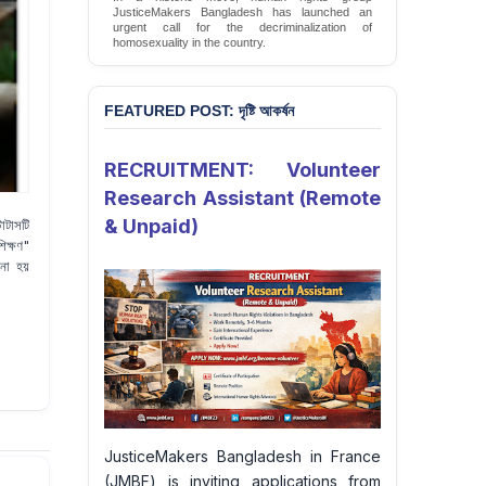
JMBF Launches Petition Calling for Immediate
Moratorium on Executions, Commutation of All
Death Sentences, and Complete Abolition of the
Death Penalty in Bangladesh
Sign Petition
FEATURED POST: দৃষ্টি আকর্ষন
RECRUITMENT: Volunteer
Research Assistant (Remote
& Unpaid)
টাটাসটি
িক্ষণ"
 না হয়
JusticeMakers Bangladesh in France
(JMBF) is inviting applications from