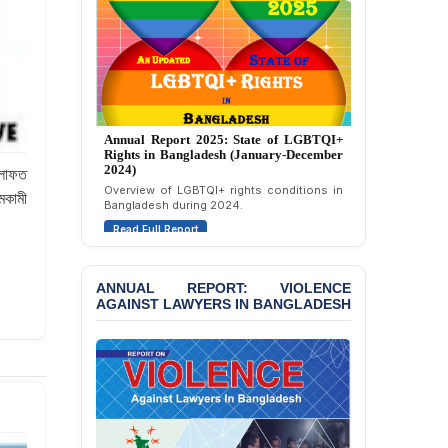
Custody at Chakaria
Police Station, Cox’s
Bazar
BANGLADESH: JMBF
Strongly Condemns
Annual Report 2024: State of LGBTQI+
Politically Motivated
Rights in Bangladesh (January-December
Attempted Murder Case
2023)
Against 14 Lawyers and 7
Assessment of LGBTQI+ rights in
েলাফত
Journalists in Dhaka
Bangladesh during 2023.
মকামী
Read Full Report
JOINT STATEMENT:
Condemning Politically
Motivated Exclusion,
ANNUAL REPORT: VIOLENCE
Intimidation, and
AGAINST LAWYERS IN BANGLADESH
Interference in the
Democratic Governance
of the Legal Profession in
Bangladesh
BANGLADESH ALERT:
Dismissal of Two
University Teachers on
Allegations of
JMBF Report 2025: Crackdown Against