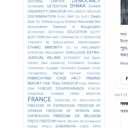
DEMOCRACY
DEFENSE LAWYER
DHAKA
DETENTION
DHAKA
DETAINING
UNIVERSITY
DINAJPUR
DIPLOMATIC MISSION
DISCRIMINATION
Death
DLAO
DMP
DU
DUET
Due To Torture
District Advocate Bar
Dignity
Association Election in Bangladesh
EDUCATION
ECONOMIC
EDITORIAL
EGYPT
সদ্য
ELECTION
END AND CRIMINALISE CONVERSION
উত্ত
THERAPY IN BANGLADESH
ENVIRONMENT
ETHNIC MINORITY
পুকুর
EU
EU PARLIAMENT
EXTRA-
EXPULSION
EUROPIAN PARLIAMENT
মারাত
JUDICIAL KILLING
EXTREMIST
End Death
Rea
Penalty Now
Escalating Intimidation
European
Commission
European Parliament
European Union
Transparency Register
Eviction
Exclusion
FABRICATING CASE
FACT FINDING
REPORT
FAIR TRAIL
FARIDPUR
FDAL
FEMYSO
FORCED DISAPPEARANCE
FENI
FORCED
DISMISSAL
FORMER PRIME MINISTER
April 29
FRANCE
FREEDOM OF ASSOCIATION
সমকা
FREEDOM OF EXPRESSION
FREEDOM OF
অ্যা
OPINION
FREEDOM OF OPINION AND
FREEDOM OF RELIGION
EXPRESSION
FRESS FREEDOM
French Ministry for Europe and
GAIBANDHA
Foreign Affairs
GANG RAPE