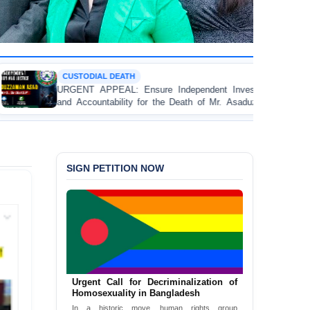
POLITICAL VIOLENCE
Independent Investigation
BANGLADESH ALERT: JMBF 
he Death of Mr. Asaduzzaman
Bulldozing, Looting, and Ar
 Custody
an Awami League Leader in P
SIGN PETITION NOW
Bangladesh: End the death penalty
Now