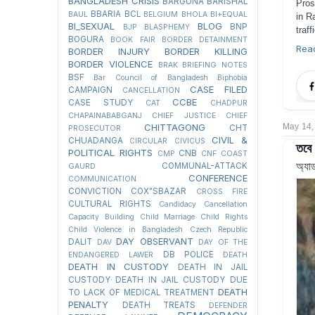
BANGLADESH CRISIS
BARGUNA
BARISHAL
Pros
BBARIA
BCL
BAUL
BELGIUM
BHOLA
BI+EQUAL
in R
BI_SEXUAL
BLOG
BNP
BJP
BLASPHEMY
traf
BOGURA
BOOK FAIR
BORDER DETAINMENT
Rea
BORDER INJURY
BORDER KILLING
BORDER VIOLENCE
BRAK
BRIEFING NOTES
BSF
Bar Council of Bangladesh
Biphobia
CASE FILED
CAMPAIGN
CANCELLATION
CCBE
CASE STUDY
CAT
CHADPUR
CHAPAINABABGANJ
CHIEF JUSTICE
CHIEF
CHITTAGONG
May 14,
CHT
PROSECUTOR
CIVIL &
CHUADANGA
CIRCULAR
CIVICUS
তবে 
POLITICAL RIGHTS
CNB
CMP
CNF
COAST
অ্যা
COMMUNAL-ATTACK
GAURD
CONFERENCE
COMMUNICATION
CONVICTION
COX"SBAZAR
CROSS FIRE
CULTURAL RIGHTS
Candidacy Cancellation
Capacity Building
Child Marriage
Child Rights
Child Violence in Bangladesh
Czech Republic
DAY OBSERVANT
DALIT
DAV
DAY OF THE
DB POLICE
ENDANGERED LAWER
DEATH
DEATH IN CUSTODY
DEATH IN JAIL
CUSTODY
DEATH IN JAIL CUSTODY DUE
DEATH
TO LACK OF MEDICAL TREATMENT
PENALTY
DEATH TREATS
DEFENDER