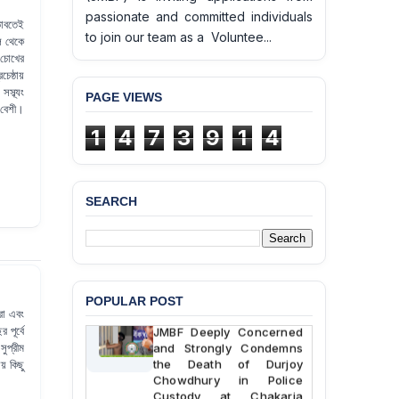
passionate and committed individuals
 ভাবতেই
to join our team as a Voluntee...
ল থেকে
চোখের
েষ্ঠায়
স্ব্যং
PAGE VIEWS
 বেশী।
1
4
7
3
9
1
4
SEARCH
POPULAR POST
BANGLADESH ALERT:
ারা এবং
JMBF Deeply Concerned
 পূর্বে
and Strongly Condemns
ুপ্রীম
the Death of Durjoy
য় কিছু
Chowdhury in Police
Custody at Chakaria