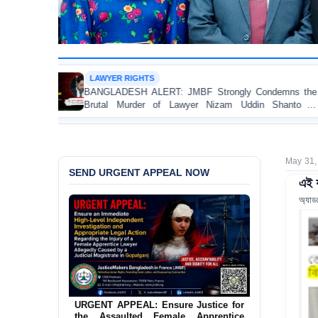
URGENT APPEAL
: JMBF Strongly Condemns the
URGENT APPEAL: Ens
 Lawyer Nizam Uddin Shanto in
Independent Investigat
Regarding the Injury
Allegedly Caused by a J
May 31,
SEND URGENT APPEAL NOW
এই য
অ্যাড
Immediate Action Required Regarding
the Alleged Assault on Pro-Awami