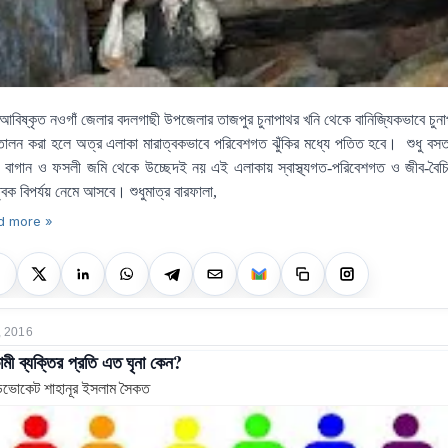
আবিষ্কৃত নওগাঁ জেলার বদলগাছী উপজেলার তাজপুর চুনাপাথর খনি থেকে বানিজ্যিকভাবে চুনা
োলন করা হলে অত্র এলাকা মারাত্বকভাবে পরিবেশগত ঝুঁকির মধ্যে পতিত হবে।
শুধু বস
,
বাগান ও ফসলী জমি থেকে উচ্ছেদই নয় এই এলাকায় স্বাস্থ্যগত-পরিবেশগত ও জীব-বৈচি
্বক বিপর্যয় নেমে আসবে। শুধুমাত্র বারফালা
,
d more »
, 2016
মী ব্যক্তির প্রতি এত ঘৃনা কেন?
ডভোকেট শাহানূর ইসলাম সৈকত