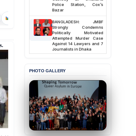
Police Station, Cox’s
Bazar
BANGLADESH: JMBF
Strongly Condemns
Politically Motivated
Attempted Murder Case
Against 14 Lawyers and 7
s.
Journalists in Dhaka
JOINT STATEMENT:
Condemning Politically
Motivated Exclusion,
PHOTO GALLERY
Intimidation, and
Interference in the
Democratic Governance
of the Legal Profession in
Bangladesh
BANGLADESH ALERT:
Dismissal of Two
University Teachers on
Allegations of
“Blasphemy” — A Gross