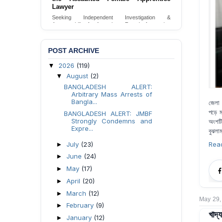
League Lawyers
Urgent Request for Investigation into the Alleged
Assault and Forcible Expulsion of Pro-Awami
League Lawyers in Dhaka, Bangladesh.
Send Appeal
POST ARCHIVE
2026
(119)
▼
August
(2)
▼
BANGLADESH ALERT:
Arbitrary Mass Arrests of
Bangla...
জেলা প
পড়ে ম
BANGLADESH ALERT: JMBF
Strongly Condemns and
অংশটি
Expre...
বুঝলাম
July
(23)
Rea
►
June
(24)
►
May
(17)
►
April
(20)
►
March
(12)
►
May 29,
February
(9)
►
খাদ্
January
(12)
►