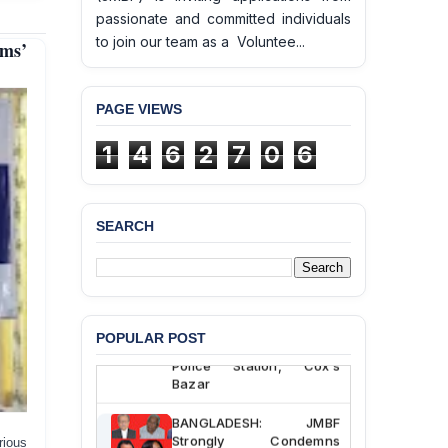
passionate and committed individuals
to join our team as a Voluntee...
ims’
PAGE VIEWS
1
4
6
2
7
0
6
SEARCH
BANGLADESH ALERT:
JMBF Deeply Concerned
and Strongly Condemns
the Death of Durjoy
Chowdhury in Police
POPULAR POST
Custody at Chakaria
Police Station, Cox’s
Bazar
BANGLADESH: JMBF
Strongly Condemns
rious