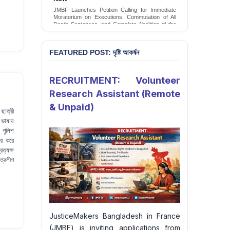
Conversion Therapy in Bangladesh
JMBF launches an urgent campaign calling on
the Government of Bangladesh to end and
criminalise conversion therapy targeting
LGBTQI+ individuals
Sign Petition
FEATURED POST: দৃষ্টি আকর্ষন
RECRUITMENT: Volunteer
Research Assistant (Remote
& Unpaid)
ছাত্রী
 ভাষায়
 পুলিশ
ের করে
ত্যক্ষ
ত্রলীগ
JusticeMakers Bangladesh in France
(JMBF) is inviting applications from