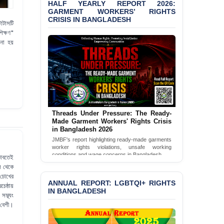
HALF YEARLY REPORT 2026:
Bangladesh 2026
GARMENT WORKERS’ RIGHTS
CRISIS IN BANGLADESH
টাটাসটি
BANGLADESH ALERT:
িক্ষণ"
JMBF Condemns Police
‘Special Directive’ on
 না হয়
Politically Motivated
Shown Arrests
PRESS RELEASE: JMBF
Releases 2024 Annual
Report on the State of
LGBTQI+ Rights in
Threads Under Pressure: The Ready-
Bangladesh
Made Garment Workers' Rights Crisis
in Bangladesh 2026
BANGLADESH ALERT:
JMBF's report highlighting ready-made garments
JMBF Deeply Concerned
worker rights violations, unsafe working
and Strongly Condemns
conditions and wage concerns in Bangladesh.
 ভাবতেই
the Death of Durjoy
ল থেকে
Read Full Report
Chowdhury in Police
চোখের
Custody at Chakaria
ANNUAL REPORT: LGBTQI+ RIGHTS
েষ্ঠায়
Police Station, Cox’s
IN BANGLADESH
স্ব্যং
Bazar
 বেশী।
BANGLADESH: JMBF