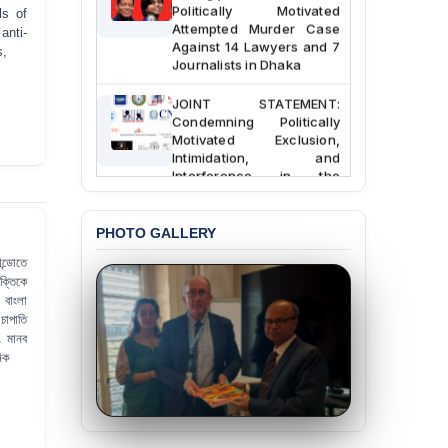
Politically Motivated
ls of
Attempted Murder Case
anti-
Against 14 Lawyers and 7
s,
Journalists in Dhaka
JOINT STATEMENT:
Condemning Politically
Motivated Exclusion,
Intimidation, and
Interference in the
Democratic Governance
of the Legal Profession in
Bangladesh
PHOTO GALLERY
ন্ডোতে
BANGLADESH ALERT:
Dismissal of Two
ক্তিকে
University Teachers on
 বাংলা
Allegations of
চাপাতি
“Blasphemy” — A Gross
ং মানব
Violation of Justice,
নিক
Academic Freedom, and
Human Rights
BANGLADESH ALERT:
JMBF Expresses Deep