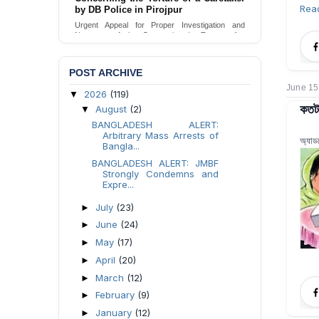
Rea
Urgent appeal for legal protection and immediate
safeguards for two detained lesbian young
women in Jamalpur.
Send Appeal
POST ARCHIVE
June 15
2026
(119)
▼
কতটা
August
(2)
▼
BANGLADESH ALERT:
Arbitrary Mass Arrests of
অ্যাড
Bangla...
BANGLADESH ALERT: JMBF
Strongly Condemns and
Expre...
July
(23)
►
June
(24)
►
May
(17)
►
April
(20)
►
March
(12)
►
February
(9)
►
January
(12)
►