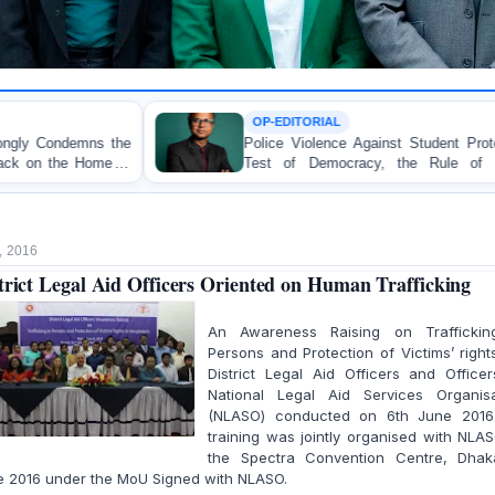
OP-EDITORIAL
Police Violence Against Student Protesters: A Crucial
Test of Democracy, the Rule of Law, and State
Accountability
, 2016
trict Legal Aid Officers Oriented on Human Trafficking
An Awareness Raising on Traffickin
Persons and Protection of Victims’ right
District Legal Aid Officers and Office
National Legal Aid Services Organisa
(NLASO) conducted on 6th June 2016
training was jointly organised with NLA
the Spectra Convention Centre, Dhak
e 2016 under the MoU Signed with NLASO.