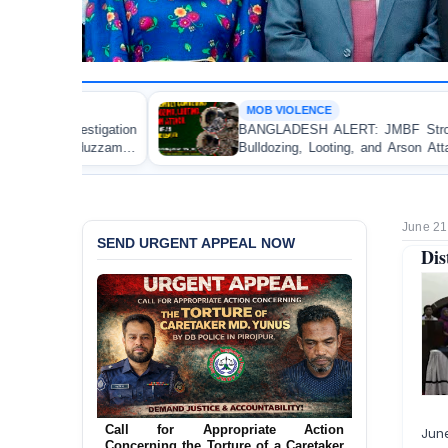
MOB VIOLENCE
BANGLADESH ALERT: JMBF Strongly Condemns the
Bulldozing, Looting, and Arson Attack on the Home of
an Awami League Leader in Patuakhali
June 21
SEND URGENT APPEAL NOW
Dis
Ensure Immediate Protection for Two
Detained Lesbian Young Women in
Jun
Jamalpur