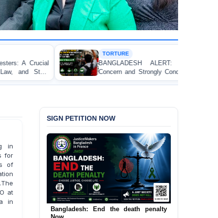
TORTURE
BANGLADESH ALERT: JMFB Expresses Deep
Concern and Strongly Condemns Police Baton Charge
on Peaceful College Student Protesters in Dhaka
SIGN PETITION NOW
g in
s for
rs of
tion
.The
SO at
a in
Urgent Call to End and Criminalise