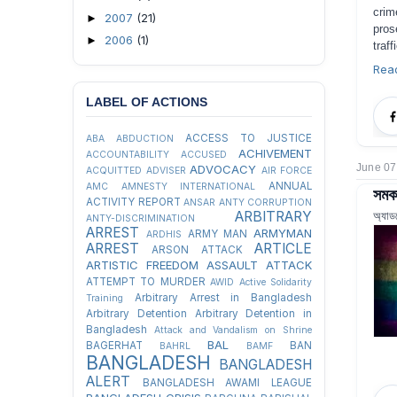
crim
2007
(21)
►
pros
2006
(1)
►
traff
Rea
LABEL OF ACTIONS
ACCESS TO JUSTICE
ABA
ABDUCTION
ACHIVEMENT
ACCOUNTABILITY
ACCUSED
June 07
ADVOCACY
ACQUITTED
ADVISER
AIR FORCE
ANNUAL
AMC
AMNESTY INTERNATIONAL
সমকা
ACTIVITY REPORT
ANSAR
ANTY CORRUPTION
অ্যাড
ARBITRARY
ANTY-DISCRIMINATION
ARREST
ARMYMAN
ARMY MAN
ARDHIS
ARREST
ARTICLE
ARSON ATTACK
ARTISTIC FREEDOM
ASSAULT
ATTACK
ATTEMPT TO MURDER
AWID
Active Solidarity
Arbitrary Arrest in Bangladesh
Training
Arbitrary Detention
Arbitrary Detention in
Bangladesh
Attack and Vandalism on Shrine
BAL
BAGERHAT
BAN
BAHRL
BAMF
BANGLADESH
BANGLADESH
ALERT
BANGLADESH AWAMI LEAGUE