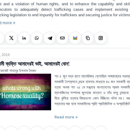
e and a violation of human rights, and to enhance the capability and skil
ecutors to adequately detect trafficking cases and implement existing 
icking legislation
to end impunity for traffickers and securing justice for victim
d more »
, 2016
মী ব্যক্তি আমাদেরই ভাই, আমাদেরই বোন!
ভোকেট শাহানূর ইসলাম সৈকত
গত ৫ জুন মধ্য রাতে আমেরিকার ফ্লোরিডা অঙ্গরাজ্যের অরল্যা
সমকামী নৈশক্লাবে বন্দুক হামলার মাধ্যমে ৪৯ জন সমকামী ব্য
হত্যা অথবা গত ২৫ মে সন্ধ্যায় বাংলাদেশের প্রথম সমকামী
ম্যাগাজিনের সম্পাদক জুলহাজ মান্নান ও তাঁর বন্ধু তন্ময়কে 
দিয়ে কুপিয়ে হত্যার বিষয়গুলো কোন বিচ্ছিন্ন ঘটনা নয়। বর
সভ্যতার শুরু থকে সমকামিদের প্রতি প্রাতিষ্ঠানিক ও অপ্রাতিষ্ঠা
Read more »