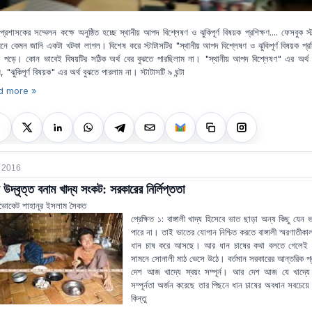
্রশাসকের সম্মেলন কক্ষে অনুষ্ঠিত হচ্ছে স্থানীয় আপদ বিশ্লেষণ ও ঝুকিপূর্ণ বিষয়ক প্রশিক্ষণ.... ফেসবুক স্
নে কেমন জানি একটা খটকা লাগল। বিশেষ করে স্টাটাসটির "স্থানীয় আপদ বিশ্লেষণ ও ঝুকিপূর্ণ বিষয়ক প্রশ
 পড়ে। কোন ভাবেই বিষয়টির সঠিক অর্থ বের বুঝতে পারছিলাম না। "স্থানীয় আপদ বিশ্লেষণ" এর অর্থ
, "ঝুকিপূর্ণ বিষয়ক" এর অর্থ বুঝতে পারলাম না। স্টাটাসটি ৯ ঘন্টা
d more »
 2016
য উদ্বৃত্ত বনাম খাদ্য সংকট: সরকারের নির্লিপ্ততা
ভোকেট শাহানূর ইসলাম সৈকত
প্রেক্ষিত ১: বাঙ্গালী খাদ্য হিসেবে ভাত ছাড়া অন্য কিছু যেন
পারে না। তাই ভাতের যোগান নিশ্চিত করতে বাঙ্গালী স্মরণাতীকা
ধান চাষ করে আসছে। আর ধান চাষের কথা বলতে গেলেই 
সামনে সোনালী মাঠ ভেসে উঠে। বর্তমান সরকারের আন্তরিক প্রচ
দেশ আজ খাদ্যে স্বয়ং সম্পূর্ন। আর দেশ আজ যে খাদ্যে স
সম্পূর্নতা অর্জন করেছে তার পিছনে ধান চাষের অবধান সবচেয়ে
কিন্তু