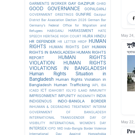
GAY
GAZIPUR
GARMENTS WORKER
GHRD
GOOD GOVERNANCE
GOPALGANJ
GUNFIRE
GOVERNMENT
GREETINGS
Gazipur
District Bar Association Election 2026
German Bar
Germany’s Federal Office for Migration and
HARASSMENT
Refugees
HABIGANJ
HATE
May 24,
HIJRA
HINDU
SPEECH
HERITAGE
HIGH COURT
HUMAN
HR DEFENDER
HR LETTER
HRDP
সুপ্
RIGHTS
HUMAN
HUMAN RIGHTS DAY
অ্যাড
RIGHTS IN BANGLADESH
HUMAN RIGHTS
HUMAN RIGHTS
REPORT
VIOLATION
HUMAN RIGHTS
VIOLATIONS IN BANGLADESH
Human Rights Situation in
Bangladesh
Human Rights Violation in
Bangladesh
Human Trafficking
IAPL
IBA
ICT
ICAED
IDAHOBIT
IGLYO
ILAAD
IMMUNITY
IMPRISONMENT
IMPUNITY
INDIA
INDEMNITY
INDO-BANGLA BORDER
INDIGENOUS
INHUMAN & DEGRADING TREATMENT
INTERIM
GOVERNMENT OF BANGLADESH
INTERNATIONAL TRANSGENDER DAY OF
May 22,
VISIBILITY
INTERNATIONAL WOMEN'S DAY
INTERSEX
IOPD
IWD
Indo-Bangla Border Violence
Pro
International Day Against Homophobia