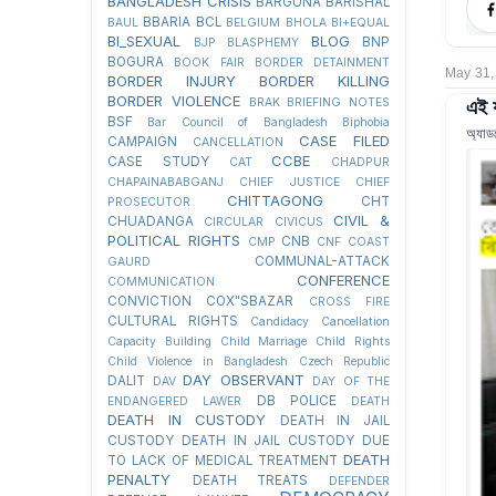
BANGLADESH CRISIS
BARGUNA
BARISHAL
BBARIA
BCL
BAUL
BELGIUM
BHOLA
BI+EQUAL
BI_SEXUAL
BLOG
BNP
BJP
BLASPHEMY
BOGURA
BOOK FAIR
BORDER DETAINMENT
May 31,
BORDER INJURY
BORDER KILLING
এই য
BORDER VIOLENCE
BRAK
BRIEFING NOTES
BSF
Bar Council of Bangladesh
Biphobia
অ্যাড
CASE FILED
CAMPAIGN
CANCELLATION
CCBE
CASE STUDY
CAT
CHADPUR
CHAPAINABABGANJ
CHIEF JUSTICE
CHIEF
CHITTAGONG
CHT
PROSECUTOR
CIVIL &
CHUADANGA
CIRCULAR
CIVICUS
POLITICAL RIGHTS
CNB
CMP
CNF
COAST
COMMUNAL-ATTACK
GAURD
CONFERENCE
COMMUNICATION
CONVICTION
COX"SBAZAR
CROSS FIRE
CULTURAL RIGHTS
Candidacy Cancellation
Capacity Building
Child Marriage
Child Rights
Child Violence in Bangladesh
Czech Republic
DAY OBSERVANT
DALIT
DAV
DAY OF THE
DB POLICE
ENDANGERED LAWER
DEATH
DEATH IN CUSTODY
DEATH IN JAIL
CUSTODY
DEATH IN JAIL CUSTODY DUE
DEATH
TO LACK OF MEDICAL TREATMENT
PENALTY
DEATH TREATS
DEFENDER