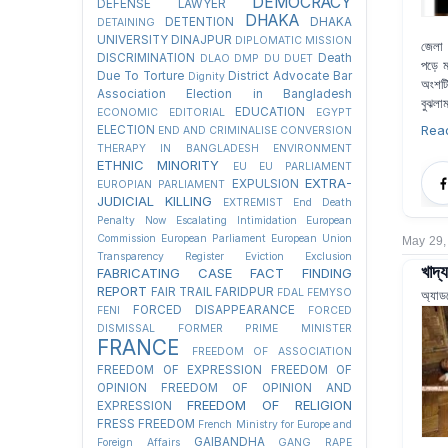
DEMOCRACY
DEFENSE LAWYER
DHAKA
DETENTION
DHAKA
DETAINING
UNIVERSITY
DINAJPUR
DIPLOMATIC MISSION
জেলা প
DISCRIMINATION
Death
DLAO
DMP
DU
DUET
পড়ে ম
Due To Torture
District Advocate Bar
Dignity
অংশটি
Association Election in Bangladesh
বুঝলাম
EDUCATION
ECONOMIC
EDITORIAL
EGYPT
Rea
ELECTION
END AND CRIMINALISE CONVERSION
THERAPY IN BANGLADESH
ENVIRONMENT
ETHNIC MINORITY
EU
EU PARLIAMENT
EXTRA-
EXPULSION
EUROPIAN PARLIAMENT
JUDICIAL KILLING
EXTREMIST
End Death
Penalty Now
Escalating Intimidation
European
Commission
European Parliament
European Union
May 29,
Transparency Register
Eviction
Exclusion
খাদ্
FABRICATING CASE
FACT FINDING
REPORT
FAIR TRAIL
FARIDPUR
FDAL
FEMYSO
অ্যাড
FORCED DISAPPEARANCE
FENI
FORCED
DISMISSAL
FORMER PRIME MINISTER
FRANCE
FREEDOM OF ASSOCIATION
FREEDOM OF EXPRESSION
FREEDOM OF
OPINION
FREEDOM OF OPINION AND
FREEDOM OF RELIGION
EXPRESSION
FRESS FREEDOM
French Ministry for Europe and
GAIBANDHA
Foreign Affairs
GANG RAPE