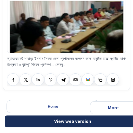
অ্যাডভোকেট শাহানূর ইসলাম সৈকত জেলা প্রশাসকের সম্মেলন কক্ষে অনুষ্ঠিত হচ্ছে স্থানীয় আপদ
বিশ্লেষণ ও ঝুকিপূর্ণ বিষয়ক প্রশিক্ষণ.... ফেসবু...
Home
More
View web version