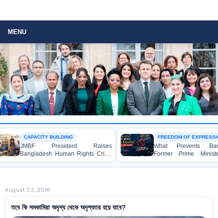
MENU
CAPACITY BUILDING
FREEDOM OF EXPRESSION
MBF President Raises
What Prevents Bangladesh’
ngladesh Human Rights Crisis
Former Prime Minister Sheik
th Enabel CEO in Brussels
Hasina from Speaking to th
Media?
August 02, 2016
তবে কি সমকামিরা অদৃশ্য থেকে অদৃশ্যতর হয়ে যাবে?