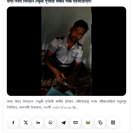
বাল্য বিবাহ নিবন্ধনে সেঞ্চুরী পূর্ণকারী কাজীর সহজ স্বীকারোক্তি!
বাল্য বিবাহ নিবন্ধনে সেঞ্চুরী পূর্ণকারী কাজীর (নিকাহ রেজিস্ট্রার) সহজ স্বীকারোক্তি! মথুরাপুর
ইউনিয়ন, বদলগাছী উপজেলা, নওগাঁ! ০৩/০৭/২০১৬ খ্র...