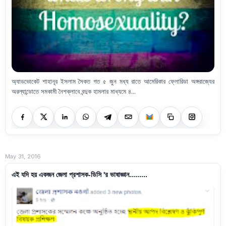
অ্যাডভোকেট শাহানূর ইসলাম সৈকত গত ৫ জুন মধ্য রাতে আমেরিকার ফ্লোরিডা অঙ্গরাজ্যের
অরল্যান্ডোতে সমকামী নৈশক্লাবে বন্দুক হামলার মাধ্যমে ৪...
May 31, 2016
এই যদি হয় একজন জেলা প্রশাসক-ডিসি 'র ভাষাজ্ঞান.........