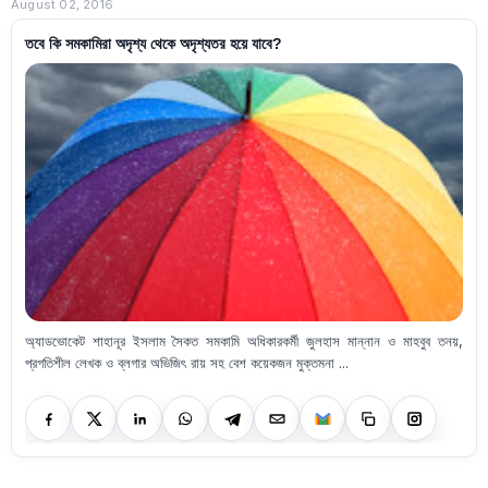
August 02, 2016
তবে কি সমকামিরা অদৃশ্য থেকে অদৃশ্যতর হয়ে যাবে?
অ্যাডভোকেট শাহানূর ইসলাম সৈকত সমকামি অধিকারকর্মী জুলহাস মান্নান ও মাহবুব তনয়,
প্রগতিশীল লেখক ও ব্লগার অভিজিৎ রায় সহ বেশ কয়েকজন মুক্তমনা ...