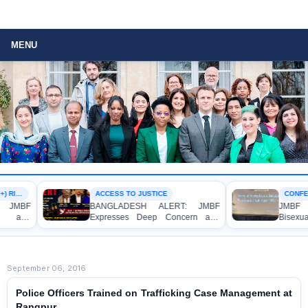
MENU
ACCESS TO JUSTICE
CONFERENCE
BANGLADESH ALERT: JMBF
JMBF Preside
Expresses Deep Concern and
Bisexual Pe
Strong Condemnation over the
Bangladesh at
Indictment of Four Writers,
Conference in A
Journalists and Bloggers before
the International Crimes Tribunal
September 06, 2016
Police Officers Trained on Trafficking Case Management at
Rangpur