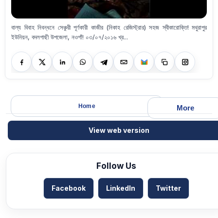
বাল্য বিবাহ নিবন্ধনে সেঞ্চুরী পূর্ণকারী কাজীর (নিকাহ রেজিস্ট্রার) সহজ স্বীকারোক্তি! মথুরাপুর
ইউনিয়ন, বদলগাছী উপজেলা, নওগাঁ! ০৩/০৭/২০১৬ খ্র...
Home
More
View web version
Follow Us
Facebook
LinkedIn
Twitter