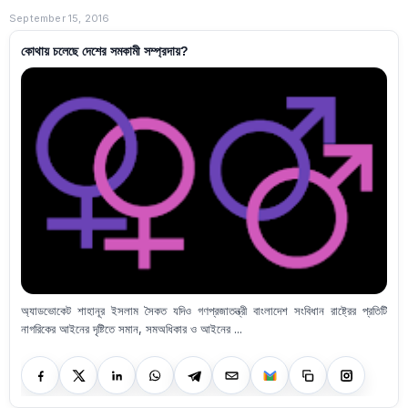
September 15, 2016
কোথায় চলেছে দেশের সমকামী সম্প্রদায়?
অ্যাডভোকেট শাহানূর ইসলাম সৈকত যদিও গণপ্রজাতন্ত্রী বাংলাদেশ সংবিধান রাষ্ট্রের প্রতিটি
নাগরিকের আইনের দৃষ্টিতে সমান, সমঅধিকার ও আইনের ...