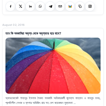
August 02, 2016
তবে কি সমকামিরা অদৃশ্য থেকে অদৃশ্যতর হয়ে যাবে?
অ্যাডভোকেট শাহানূর ইসলাম সৈকত সমকামি অধিকারকর্মী জুলহাস মান্নান ও মাহবুব তনয়,
প্রগতিশীল লেখক ও ব্লগার অভিজিৎ রায় সহ বেশ কয়েকজন মুক্তমনা ...