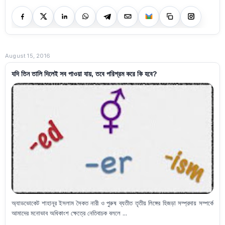
August 15, 2016
যদি তিন তালি দিলেই সব পাওয়া যায়, তবে পরিশ্রম করে কি হবে?
অ্যাডভোকেট শাহানূর ইসলাম সৈকত নারী ও পুরুষ ব্যতীত তৃতীয় লিঙ্গের হিজড়া সম্প্রদায় সম্পর্কে
আমাদের মনোভাব অধিকাংশ ক্ষেত্রে নেতিবাচক বললে ...