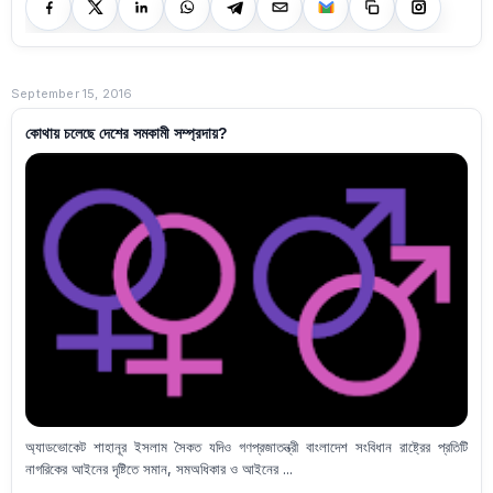
September 15, 2016
কোথায় চলেছে দেশের সমকামী সম্প্রদায়?
অ্যাডভোকেট শাহানূর ইসলাম সৈকত যদিও গণপ্রজাতন্ত্রী বাংলাদেশ সংবিধান রাষ্ট্রের প্রতিটি
নাগরিকের আইনের দৃষ্টিতে সমান, সমঅধিকার ও আইনের ...