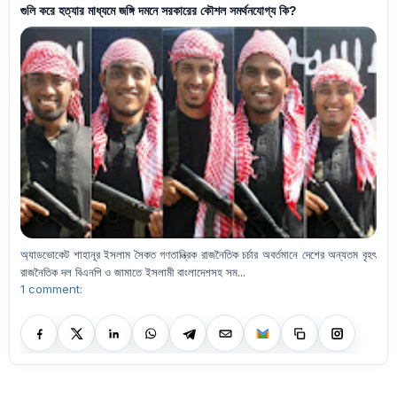
গুলি করে হত্যার মাধ্যমে জঙ্গি দমনে সরকারের কৌশল সমর্থনযোগ্য কি?
অ্যাডভোকেট শাহানূর ইসলাম সৈকত গণতান্ত্রিক রাজনৈতিক চর্চার অবর্তমানে দেশের অন্যতম বৃহৎ
রাজনৈতিক দল বিএনপি ও জামাতে ইসলামী বাংলাদেশসহ সম...
1 comment: