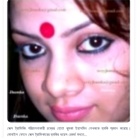
সেক্স ট্রাফিকিং পরিচালনাকারী চক্রের হোতা ঝুমকা ইয়াসমিন লেখককে হুমকি প্রদান করেছে।
মোবাইল ফোনে সেক্স ট্রাফিকারের হুমকির ভয়েস রেকর্ড শুনতে...