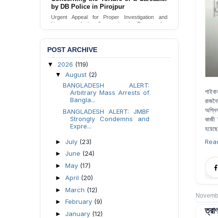
by DB Police in Pirojpur
Urgent appeal for legal protection and immediate
safeguards for two detained lesbian young
Urgent Appeal for Proper Investigation and
women in Jamalpur.
Necessary Action Concerning the Torture of a
Caretaker by DB Police in Pirojpur.
Send Appeal
Send Appeal
POST ARCHIVE
2026
(119)
▼
August
(2)
▼
BANGLADESH ALERT:
গাইবান
Arbitrary Mass Arrests of
Bangla...
রাজনৈত
অগ্নি
BANGLADESH ALERT: JMBF
Strongly Condemns and
কাজী 
Expre...
হয়েছে
July
(23)
Rea
►
June
(24)
►
May
(17)
►
April
(20)
►
March
(12)
►
Novembe
February
(9)
►
ত্রা
January
(12)
►