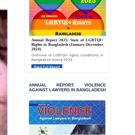
Strongly Condemns
Politically Motivated
Attempted Murder Case
Against 14 Lawyers and 7
Journalists in Dhaka
JOINT STATEMENT:
Annual Report 2025: State of LGBTQI+
Condemning Politically
Rights in Bangladesh (January-December
Motivated Exclusion,
2024)
Intimidation, and
Overview of LGBTQI+ rights conditions in
Interference in the
Bangladesh during 2024.
Democratic Governance
Read Full Report
of the Legal Profession in
Bangladesh
ANNUAL REPORT: VIOLENCE
BANGLADESH ALERT:
AGAINST LAWYERS IN BANGLADESH
Dismissal of Two
University Teachers on
Allegations of
“Blasphemy” — A Gross
Violation of Justice,
Academic Freedom, and
Human Rights