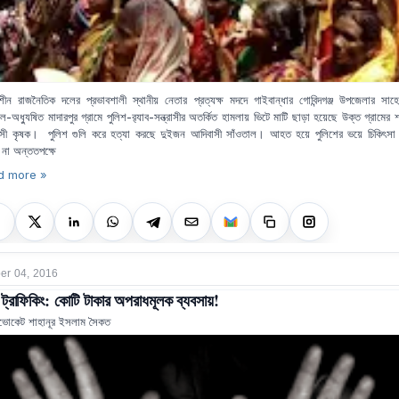
াশীন রাজনৈতিক দলের প্রভাবশালী স্থানীয় নেতার প্রত্যক্ষ মদদে গাইবান্ধার গোবিন্দগঞ্জ উপজেলার সাহেব
ল-অধ্যুষিত মাদারপুর গ্রামে পুলিশ-র‍্যাব-সন্ত্রাসীর অতর্কিত হামলায় ভিটে মাটি ছাড়া হয়েছে উক্ত গ্রামের
সী কৃষক। পুলিশ গুলি করে হত্যা করছে দুইজন আদিবাসী সাঁওতাল। আহত হয়ে পুলিশের ভয়ে চিকিৎসা
 না অন্ততপক্ষে
d more »
r 04, 2016
স ট্রাফিকিং: কোটি টাকার অপরাধমূলক ব্যবসায়!
ভোকেট শাহানূর ইসলাম সৈকত