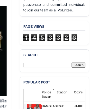
passionate and committed individuals
to join our team as a Voluntee...
PAGE VIEWS
1
4
5
3
3
2
6
SEARCH
BANGLADESH ALERT:
JMBF Deeply Concerned
and Strongly Condemns
the Death of Durjoy
Chowdhury in Police
POPULAR POST
Custody at Chakaria
Police Station, Cox’s
Bazar
থানীয়
BANGLADESH: JMBF
রগঞ্জ
Strongly Condemns