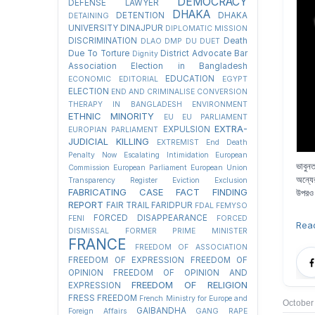
DEMOCRACY
DEFENSE LAWYER
DHAKA
DETENTION
DHAKA
DETAINING
UNIVERSITY
DINAJPUR
DIPLOMATIC MISSION
DISCRIMINATION
Death
DLAO
DMP
DU
DUET
Due To Torture
District Advocate Bar
Dignity
Association Election in Bangladesh
EDUCATION
ECONOMIC
EDITORIAL
EGYPT
ELECTION
END AND CRIMINALISE CONVERSION
THERAPY IN BANGLADESH
ENVIRONMENT
ETHNIC MINORITY
EU
EU PARLIAMENT
EXTRA-
EXPULSION
EUROPIAN PARLIAMENT
JUDICIAL KILLING
EXTREMIST
End Death
Penalty Now
Escalating Intimidation
European
ভাবুন
Commission
European Parliament
European Union
অন্যে
Transparency Register
Eviction
Exclusion
FABRICATING CASE
FACT FINDING
উপরও 
REPORT
FAIR TRAIL
FARIDPUR
FDAL
FEMYSO
FORCED DISAPPEARANCE
FENI
FORCED
Rea
DISMISSAL
FORMER PRIME MINISTER
FRANCE
FREEDOM OF ASSOCIATION
FREEDOM OF EXPRESSION
FREEDOM OF
OPINION
FREEDOM OF OPINION AND
FREEDOM OF RELIGION
EXPRESSION
FRESS FREEDOM
French Ministry for Europe and
October
GAIBANDHA
Foreign Affairs
GANG RAPE