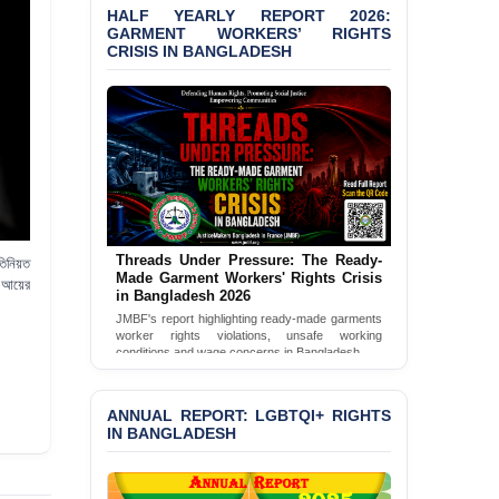
LGBTQI+ Rights in
HALF YEARLY REPORT 2026:
Bangladesh 2026
GARMENT WORKERS’ RIGHTS
CRISIS IN BANGLADESH
BANGLADESH ALERT:
JMBF Condemns Police
‘Special Directive’ on
Politically Motivated
Shown Arrests
PRESS RELEASE: JMBF
Releases 2024 Annual
Report on the State of
LGBTQI+ Rights in
Threads Under Pressure: The Ready-
তিনিয়ত
Bangladesh
Made Garment Workers' Rights Crisis
ত আয়ের
in Bangladesh 2026
BANGLADESH ALERT:
JMBF's report highlighting ready-made garments
JMBF Deeply Concerned
worker rights violations, unsafe working
and Strongly Condemns
conditions and wage concerns in Bangladesh.
the Death of Durjoy
Read Full Report
Chowdhury in Police
Custody at Chakaria
ANNUAL REPORT: LGBTQI+ RIGHTS
Police Station, Cox’s
IN BANGLADESH
Bazar
BANGLADESH: JMBF