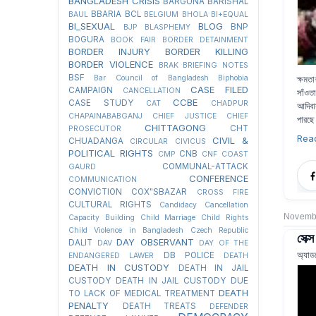
BANGLADESH CRISIS
BARGUNA
BARISHAL
BBARIA
BCL
BAUL
BELGIUM
BHOLA
BI+EQUAL
BI_SEXUAL
BLOG
BNP
BJP
BLASPHEMY
BOGURA
BOOK FAIR
BORDER DETAINMENT
BORDER INJURY
BORDER KILLING
BORDER VIOLENCE
BRAK
BRIEFING NOTES
BSF
ক্ষমত
Bar Council of Bangladesh
Biphobia
CASE FILED
CAMPAIGN
CANCELLATION
সাঁওতা
CCBE
CASE STUDY
CAT
CHADPUR
আদিবা
CHAPAINABABGANJ
CHIEF JUSTICE
CHIEF
পারছে
CHITTAGONG
CHT
PROSECUTOR
Rea
CIVIL &
CHUADANGA
CIRCULAR
CIVICUS
POLITICAL RIGHTS
CNB
CMP
CNF
COAST
COMMUNAL-ATTACK
GAURD
CONFERENCE
COMMUNICATION
CONVICTION
COX"SBAZAR
CROSS FIRE
CULTURAL RIGHTS
Candidacy Cancellation
Novembe
Capacity Building
Child Marriage
Child Rights
Child Violence in Bangladesh
Czech Republic
সেক্
DAY OBSERVANT
DALIT
DAV
DAY OF THE
অ্যাড
DB POLICE
ENDANGERED LAWER
DEATH
DEATH IN CUSTODY
DEATH IN JAIL
CUSTODY
DEATH IN JAIL CUSTODY DUE
DEATH
TO LACK OF MEDICAL TREATMENT
PENALTY
DEATH TREATS
DEFENDER