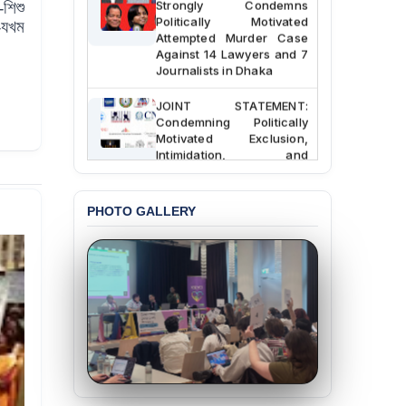
-
শিশু
Politically Motivated
-যখম
Attempted Murder Case
Against 14 Lawyers and 7
Journalists in Dhaka
JOINT STATEMENT:
Condemning Politically
Motivated Exclusion,
Intimidation, and
Interference in the
Democratic Governance
of the Legal Profession in
PHOTO GALLERY
Bangladesh
BANGLADESH ALERT:
Dismissal of Two
University Teachers on
Allegations of
“Blasphemy” — A Gross
Violation of Justice,
Academic Freedom, and
Human Rights
BANGLADESH ALERT: