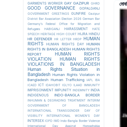
মোবা
GAY
GAZIPUR
GARMENTS WORKER
GHRD
GOOD GOVERNANCE
GOPALGANJ
GUNFIRE
GOVERNMENT
GREETINGS
Gazipur
District Bar Association Election 2026
German Bar
Germany’s Federal Office for Migration and
HARASSMENT
Refugees
HABIGANJ
HATE
HIJRA
HINDU
SPEECH
HERITAGE
HIGH COURT
HUMAN
HR DEFENDER
HR LETTER
HRDP
RIGHTS
HUMAN
HUMAN RIGHTS DAY
RIGHTS IN BANGLADESH
HUMAN RIGHTS
HUMAN RIGHTS
REPORT
VIOLATION
HUMAN RIGHTS
VIOLATIONS IN BANGLADESH
Human Rights Situation in
Bangladesh
Human Rights Violation in
Bangladesh
Human Trafficking
IAPL
IBA
ICT
ICAED
IDAHOBIT
IGLYO
ILAAD
IMMUNITY
IMPRISONMENT
IMPUNITY
INDIA
INDEMNITY
INDO-BANGLA BORDER
INDIGENOUS
INHUMAN & DEGRADING TREATMENT
INTERIM
GOVERNMENT OF BANGLADESH
INTERNATIONAL TRANSGENDER DAY OF
VISIBILITY
INTERNATIONAL WOMEN'S DAY
INTERSEX
IOPD
IWD
Indo-Bangla Border Violence
International Day Against Homophobia