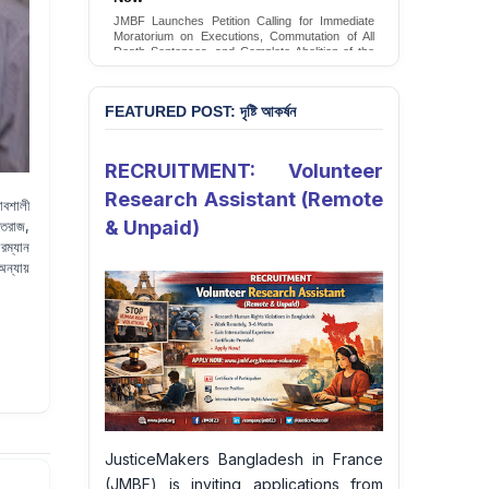
JMBF Launches Petition Calling for Immediate
Moratorium on Executions, Commutation of All
Death Sentences, and Complete Abolition of the
Death Penalty in Bangladesh
Sign Petition
FEATURED POST: দৃষ্টি আকর্ষন
RECRUITMENT: Volunteer
Research Assistant (Remote
ভাবশালী
& Unpaid)
ুটতরাজ,
রম্যান
অন্যায়
JusticeMakers Bangladesh in France
(JMBF) is inviting applications from