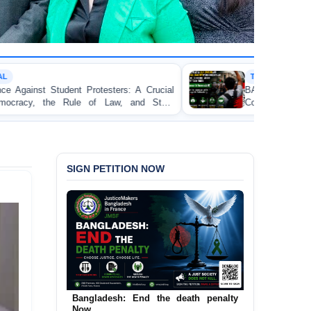
TORTURE
 A Crucial
BANGLADESH ALERT: JMFB Expresses
and State
Concern and Strongly Condemns Police Baton
on Peaceful College Student Protesters in Dhaka
SIGN PETITION NOW
Bangladesh: End the death penalty
Now