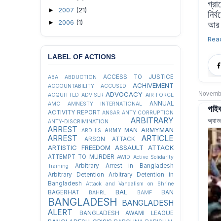
গ্র
2007
(21)
►
নির
2006
(1)
►
আর 
Rea
LABEL OF ACTIONS
ACCESS TO JUSTICE
ABA
ABDUCTION
ACHIVEMENT
ACCOUNTABILITY
ACCUSED
Novembe
ADVOCACY
ACQUITTED
ADVISER
AIR FORCE
ANNUAL
AMC
AMNESTY INTERNATIONAL
গাইব
ACTIVITY REPORT
ANSAR
ANTY CORRUPTION
ARBITRARY
অ্যাড
ANTY-DISCRIMINATION
ARREST
ARMYMAN
ARMY MAN
ARDHIS
ARREST
ARTICLE
ARSON ATTACK
ARTISTIC FREEDOM
ASSAULT
ATTACK
ATTEMPT TO MURDER
AWID
Active Solidarity
Arbitrary Arrest in Bangladesh
Training
Arbitrary Detention
Arbitrary Detention in
Bangladesh
Attack and Vandalism on Shrine
BAL
BAGERHAT
BAN
BAHRL
BAMF
BANGLADESH
BANGLADESH
ALERT
BANGLADESH AWAMI LEAGUE