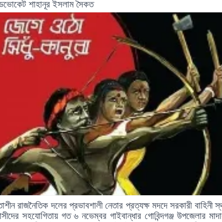
াডভোকেট শাহানূর ইসলাম সৈকত
তাশীন রাজনৈতিক দলের প্রভাবশালী নেতার প্রত্যক্ষ মদদে সরকারী বাহিনী স্
্রাসীদের সহযোগিতায় গত ৬ নভেম্বর গাইবান্ধার গোবিন্দগঞ্জ উপজেলার মাদা