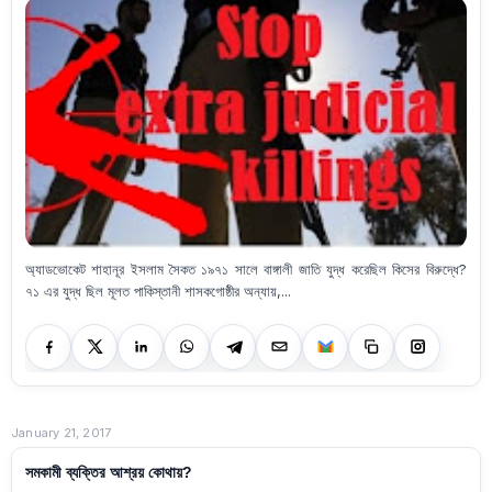
অ্যাডভোকেট শাহানূর ইসলাম সৈকত ১৯৭১ সালে বাঙ্গালী জাতি যুদ্ধ করেছিল কিসের বিরুদ্ধে?
৭১ এর যুদ্ধ ছিল মূলত পাকিস্তানী শাসকগোষ্ঠীর অন্যায়,...
January 21, 2017
সমকামী ব্যক্তির আশ্রয় কোথায়?