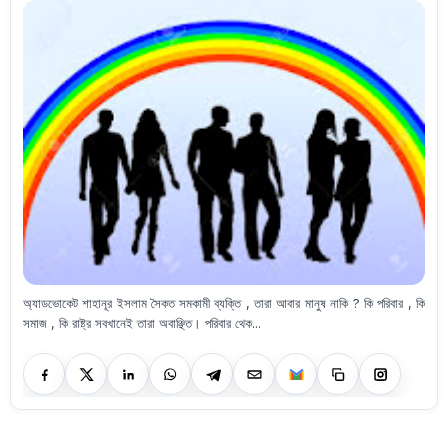
অ্যাডভোকেট শাহানূর ইসলাম সৈকত সমকামী ব্যক্তি , তারা আবার মানুষ নাকি ? কি পরিবার , কি
সমাজ , কি রাষ্ট্র সবখানেই তারা অবাঞ্ছিত। পরিবার থেক...