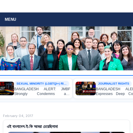
MENU
SEXUAL MINORITY (LGBTQI+) RIGHTS
JOURNALIST RIGHTS
BANGLADESH ALERT: JMBF
BANGLADESH ALERT: J
Strongly Condemns and
Expresses Deep Concern 
Expresses Deep Concern over the
Strong Condemnation over 
Detention of Two Individuals on
Indictment of Four Write
Allegations of Homosexuality at
Journalists and Bloggers be
Dhaka University’s Surya Sen Hall
the International Crimes Tribun
February 04, 2017
এই বাংলাদেশ-ই-কি আমরা চেয়েছিলাম!