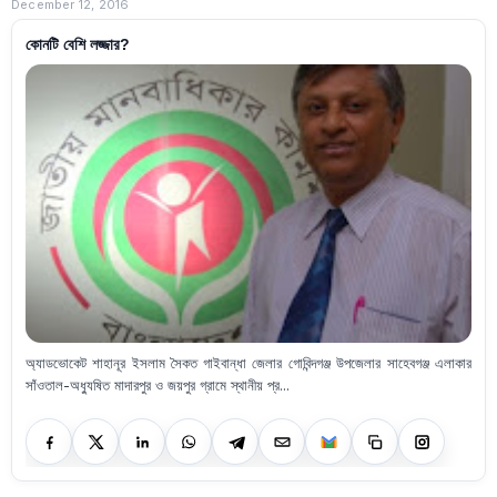
December 12, 2016
কোনটি বেশি লজ্জার?
অ্যাডভোকেট শাহানূর ইসলাম সৈকত গাইবান্ধা জেলার গোবিন্দগঞ্জ উপজেলার সাহেবগঞ্জ এলাকার
সাঁওতাল-অধ্যুষিত মাদারপুর ও জয়পুর গ্রামে স্থানীয় প্র...