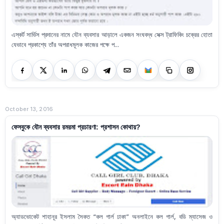
এস্কর্ট সার্ভিস প্রদানের নামে যৌন ব্যবসার আড়ালে একজন সংঘবদ্ধ সেক্স ট্রাফিকিং চক্রের হোতা
যেভাবে প্রকাশ্যে তাঁর অপরাধমূলক কাজের পক্ষে প...
October 13, 2016
ফেসবুকে যৌন ব্যবসার রমরমা প্রচারণা: প্রশাসন কোথায়?
অ্যাডভোকেট শাহানূর ইসলাম সৈকত “কল গার্ল ঢাকা” অনলাইনে কল গার্ল, বডি ম্যাসেজ ও