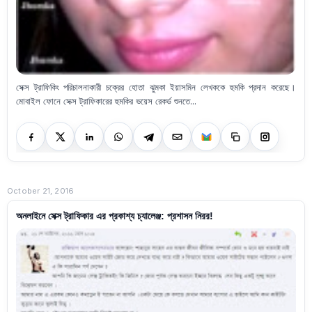
সেক্স ট্রাফিকিং পরিচালনাকারী চক্রের হোতা ঝুমকা ইয়াসমিন লেখককে হুমকি প্রদান করেছে।
মোবাইল ফোনে সেক্স ট্রাফিকারের হুমকির ভয়েস রেকর্ড শুনতে...
October 21, 2016
অনলাইনে সেক্স ট্রাফিকার এর প্রকাশ্য চ্যালেঞ্জ: প্রশাসন নিরর!