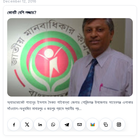
December 12, 2016
কোনটি বেশি লজ্জার?
অ্যাডভোকেট শাহানূর ইসলাম সৈকত গাইবান্ধা জেলার গোবিন্দগঞ্জ উপজেলার সাহেবগঞ্জ এলাকার
সাঁওতাল-অধ্যুষিত মাদারপুর ও জয়পুর গ্রামে স্থানীয় প্র...