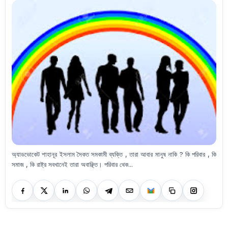
অ্যাডভোকেট শাহানূর ইসলাম সৈকত সমকামী ব্যক্তি , তারা আবার মানুষ নাকি ? কি পরিবার , কি
সমাজ , কি রাষ্ট্র সবখানেই তারা অবাঞ্ছিত। পরিবার থেক...