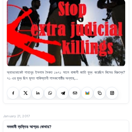
অ্যাডভোকেট শাহানূর ইসলাম সৈকত ১৯৭১ সালে বাঙ্গালী জাতি যুদ্ধ করেছিল কিসের বিরুদ্ধে?
৭১ এর যুদ্ধ ছিল মূলত পাকিস্তানী শাসকগোষ্ঠীর অন্যায়,...
January 21, 2017
সমকামী ব্যক্তির আশ্রয় কোথায়?