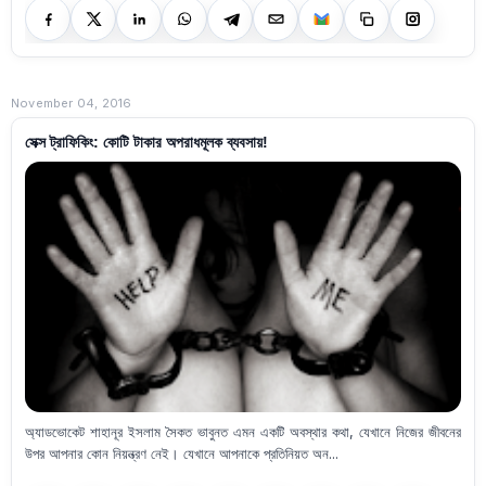
November 04, 2016
সেক্স ট্রাফিকিং: কোটি টাকার অপরাধমূলক ব্যবসায়!
অ্যাডভোকেট শাহানূর ইসলাম সৈকত ভাবুনত এমন একটি অবস্থার কথা, যেখানে নিজের জীবনের
উপর আপনার কোন নিয়ন্ত্রণ নেই। যেখানে আপনাকে প্রতিনিয়ত অন...