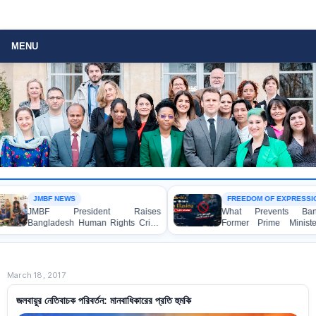
MENU
MBF NEWS
FREEDOM OF EXPRESSION
MBF President Raises
What Prevents Bangladesh’s
ngladesh Human Rights Crisis
Former Prime Minister Sheikh
th Enabel CEO in Brussels
Hasina from Speaking to the
Media?
March 18, 2017
জলবায়ুর নেতিবাচক পরিবর্তন: মানবাধিকারের প্রতি হুমকি