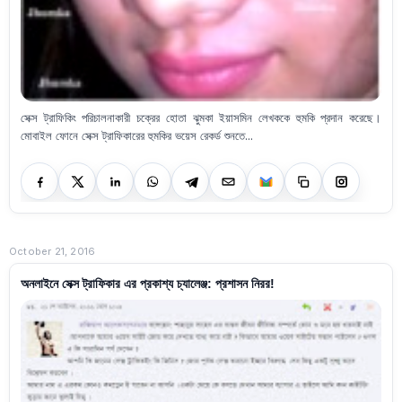
সেক্স ট্রাফিকিং পরিচালনাকারী চক্রের হোতা ঝুমকা ইয়াসমিন লেখককে হুমকি প্রদান করেছে।
মোবাইল ফোনে সেক্স ট্রাফিকারের হুমকির ভয়েস রেকর্ড শুনতে...
October 21, 2016
অনলাইনে সেক্স ট্রাফিকার এর প্রকাশ্য চ্যালেঞ্জ: প্রশাসন নিরর!