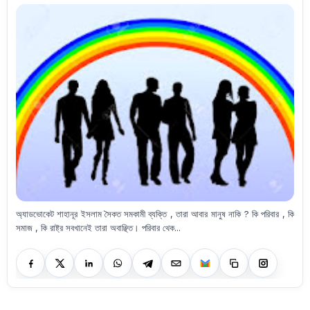
অ্যাডভোকেট শাহানূর ইসলাম সৈকত সমকামী ব্যক্তি , তারা আবার মানুষ নাকি ? কি পরিবার , কি
সমাজ , কি রাষ্ট্র সবখানেই তারা অবাঞ্ছিত। পরিবার থেক...