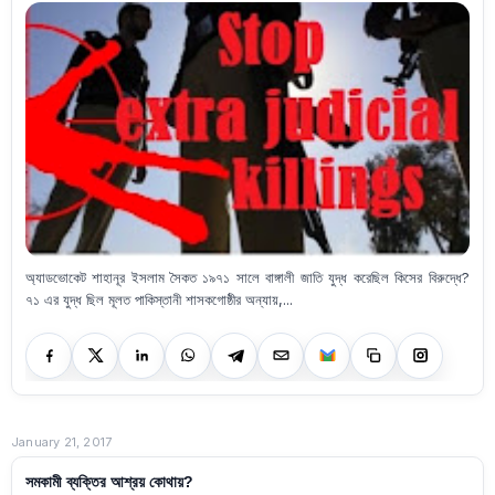
অ্যাডভোকেট শাহানূর ইসলাম সৈকত ১৯৭১ সালে বাঙ্গালী জাতি যুদ্ধ করেছিল কিসের বিরুদ্ধে?
৭১ এর যুদ্ধ ছিল মূলত পাকিস্তানী শাসকগোষ্ঠীর অন্যায়,...
January 21, 2017
সমকামী ব্যক্তির আশ্রয় কোথায়?