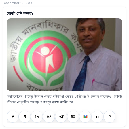
December 12, 2016
কোনটি বেশি লজ্জার?
অ্যাডভোকেট শাহানূর ইসলাম সৈকত গাইবান্ধা জেলার গোবিন্দগঞ্জ উপজেলার সাহেবগঞ্জ এলাকার
সাঁওতাল-অধ্যুষিত মাদারপুর ও জয়পুর গ্রামে স্থানীয় প্র...