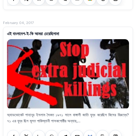
February 04, 2017
এই বাংলাদেশ-ই-কি আমরা চেয়েছিলাম!
অ্যাডভোকেট শাহানূর ইসলাম সৈকত ১৯৭১ সালে বাঙ্গালী জাতি যুদ্ধ করেছিল কিসের বিরুদ্ধে?
৭১ এর যুদ্ধ ছিল মূলত পাকিস্তানী শাসকগোষ্ঠীর অন্যায়,...