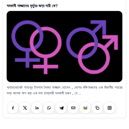
সমকামী সাজ্জাদের মৃর্ত্যুর জন্য দায়ী কে?
অ্যাডভোকেট শাহানূর ইসলাম সৈকত সাজ্জাদ হোসেন , দেশের দক্ষিণাঞ্চলের এক বিভাগীয় শহরের
সদ্য কলেজ পাশ করা এক সদা হাস্যময়ী সমকামী তরুন , যে ...