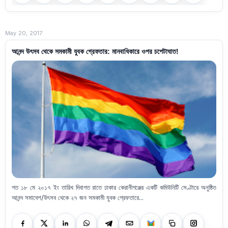
May 20, 2017
আনন্দ উৎসব থেকে সমকামী যুবক গ্রেফতার: মানবাধিকারে ওপর চপেটাঘাত!
গত ১৮ মে ২০১৭ ইং তারিখ দিবাগত রাতে ঢাকার কেরানীগঞ্জের একটি কমিউনিটি সেণ্টারে অনুষ্ঠিত
আনন্দ সমাবেশ/উৎসব থেকে ২৭ জন সমকামী যুবক গ্রেফতারে...