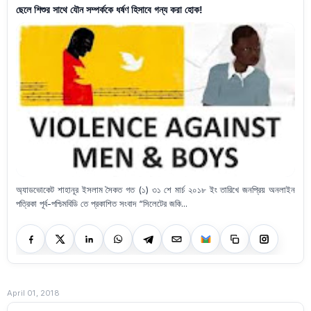
ছেলে শিশুর সাথে যৌন সম্পর্ককে ধর্ষণ হিসাবে গন্য করা হোক!
অ্যাডভোকেট শাহানূর ইসলাম সৈকত গত (১) ৩১ শে মার্চ ২০১৮ ইং তারিখে জনপ্রিয় অনলাইন
পত্রিকা পূর্ব-পশ্চিমবিডি তে প্রকাশিত সংবাদ “সিলেটের জকি...
April 01, 2018