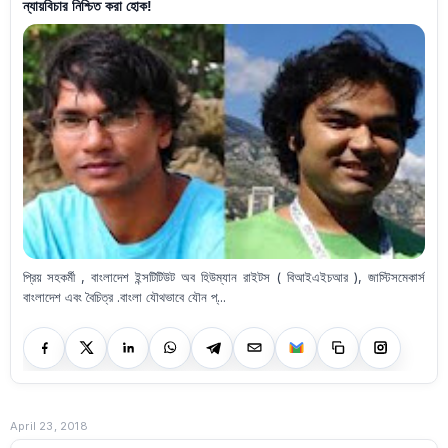
ন্যায়বিচার নিশ্চিত করা হোক!
প্রিয় সহকর্মী , বাংলাদেশ ইন্সটিটিউট অব হিউম্যান রাইটস ( বিআইএইচআর ), জাস্টিসমেকার্স
বাংলাদেশ এবং বৈচিত্র .বাংলা যৌথভাবে যৌন প্...
April 23, 2018