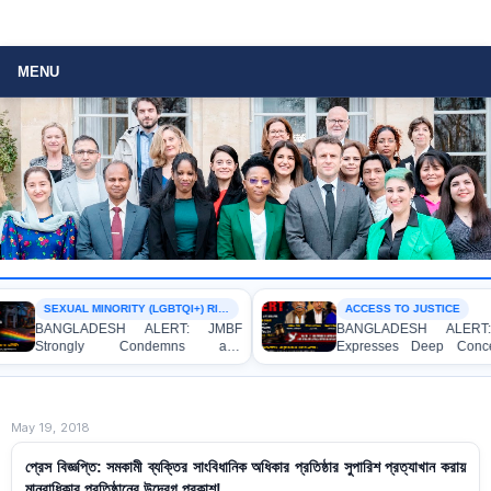
MENU
SEXUAL MINORITY (LGBTQI+) RIGHTS
ACCESS TO JUSTICE
BANGLADESH ALERT: JMBF
BANGLADESH ALERT: JM
Strongly Condemns and
Expresses Deep Concern 
Expresses Deep Concern over the
Strong Condemnation over 
Detention of Two Individuals on
Indictment of Four Write
Allegations of Homosexuality at
Journalists and Bloggers bef
Dhaka University’s Surya Sen Hall
the International Crimes Tribuna
May 19, 2018
প্রেস বিজ্ঞপ্তি: সমকামী ব্যক্তির সাংবিধানিক অধিকার প্রতিষ্ঠার সুপারিশ প্রত্যাখান করায়
মানবাধিকার প্রতিষ্ঠানের উদ্বেগ প্রকাশ!