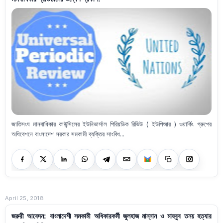
জাতিসংঘ মানবাধিকার কাউন্সিলের ইউনিভার্সাল পিরিয়ডিক রিভিউ ( ইউপিআর ) ওয়ার্কিং গ্রুপের
অধিবেশনে বাংলাদেশ সরকার সমকামী ব্যক্তির সাংবিধ...
April 25, 2018
জরুরী আবেদন: বাংলাদেশী সমকামী অধিকারকর্মী জুলহাজ মান্নান ও মাহবুব তনয় হত্যার