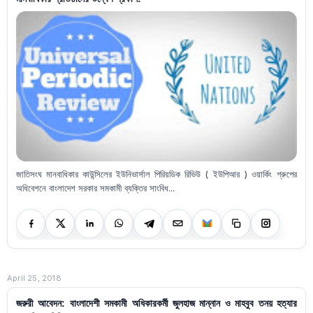
জাতিসংঘ মানবাধিকার কাউন্সিলের ইউনিভার্সাল পিরিয়ডিক রিভিউ ( ইউপিআর ) ওয়ার্কিং গ্রুপের
অধিবেশনে বাংলাদেশ সরকার সমকামী ব্যক্তির সাংবিধ...
April 25, 2018
জরুরী আবেদন: বাংলাদেশী সমকামী অধিকারকর্মী জুলহাজ মান্নান ও মাহবুব তনয় হত্যার