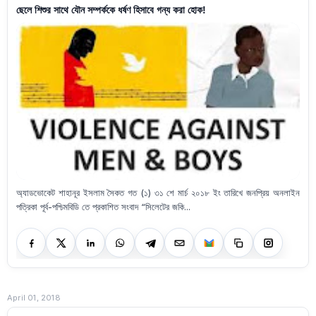
ছেলে শিশুর সাথে যৌন সম্পর্ককে ধর্ষণ হিসাবে গন্য করা হোক!
অ্যাডভোকেট শাহানূর ইসলাম সৈকত গত (১) ৩১ শে মার্চ ২০১৮ ইং তারিখে জনপ্রিয় অনলাইন
পত্রিকা পূর্ব-পশ্চিমবিডি তে প্রকাশিত সংবাদ “সিলেটের জকি...
April 01, 2018