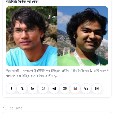
ন্যায়বিচার নিশ্চিত করা হোক!
প্রিয় সহকর্মী , বাংলাদেশ ইন্সটিটিউট অব হিউম্যান রাইটস ( বিআইএইচআর ), জাস্টিসমেকার্স
বাংলাদেশ এবং বৈচিত্র .বাংলা যৌথভাবে যৌন প্...
April 23, 2018