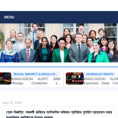
MENU
SEXUAL MINORITY (LGBTQI+) RIGHTS
JOURNALIST RIGHTS
BANGLADESH ALERT: JMBF
BANGLADESH ALERT: JM
Strongly Condemns and
Expresses Deep Concern 
Expresses Deep Concern over the
Strong Condemnation over 
Detention of Two Individuals on
Indictment of Four Write
Allegations of Homosexuality at
Journalists and Bloggers bef
Dhaka University’s Surya Sen Hall
the International Crimes Tribun
May 19, 2018
প্রেস বিজ্ঞপ্তি: সমকামী ব্যক্তির সাংবিধানিক অধিকার প্রতিষ্ঠার সুপারিশ প্রত্যাখান করায়
মানবাধিকার প্রতিষ্ঠানের উদ্বেগ প্রকাশ!