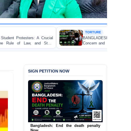
TORTURE
BANGLADESH ALERT: JMFB Expresses Deep
Concern and Strongly Condemns Police Baton Charge
on Peaceful College Student Protesters in Dhaka
SIGN PETITION NOW
Bangladesh: End the death penalty
Urgent Call to End and Criminalise
Now