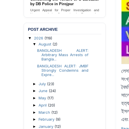
Urgent appeal for legal protection and immediate
safeguards for two detained lesbian young
women in Jamalpur.
Send Appeal
POST ARCHIVE
2026
(119)
▼
August
(2)
▼
BANGLADESH ALERT:
Arbitrary Mass Arrests of
Bangla...
BANGLADESH ALERT: JMBF
লেসব
Strongly Condemns and
Expre...
সংখ
July
(23)
►
নৈমত
June
(24)
►
সাল
May
(17)
►
হত্
April
(20)
►
ইসলা
March
(12)
►
এবং
February
(9)
►
January
(12)
►
Rea