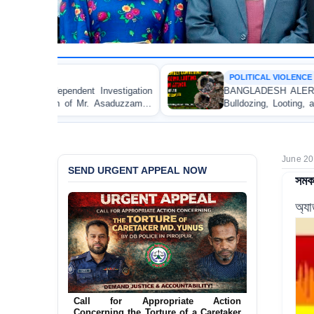
POLITICAL VIOLENCE
tion
BANGLADESH ALERT: JMBF Strongly Condemns t
zaman
Bulldozing, Looting, and Arson Attack on the Home 
an Awami League Leader in Patuakhali
June 20
SEND URGENT APPEAL NOW
সমকা
অ্য
Ensure Immediate Protection for Two
Detained Lesbian Young Women in
Jamalpur