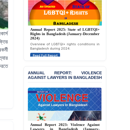
Politically Motivated
Attempted Murder Case
Against 14 Lawyers and 7
Journalists in Dhaka
Annual Report 2025: State of LGBTQI+
JOINT STATEMENT:
কার্স
Rights in Bangladesh (January-December
Condemning Politically
2024)
ক্তির
Motivated Exclusion,
Overview of LGBTQI+ rights conditions in
Intimidation, and
Bangladesh during 2024.
র্মী
Interference in the
Read Full Report
ত্যার
Democratic Governance
of the Legal Profession in
করতে
Bangladesh
ANNUAL REPORT: VIOLENCE
AGAINST LAWYERS IN BANGLADESH
BANGLADESH ALERT:
Dismissal of Two
University Teachers on
Allegations of
“Blasphemy” — A Gross
Violation of Justice,
Academic Freedom, and
Human Rights
Annual Report 2023: Violence Against
BANGLADESH ALERT:
Lawyers in Bangladesh (January-