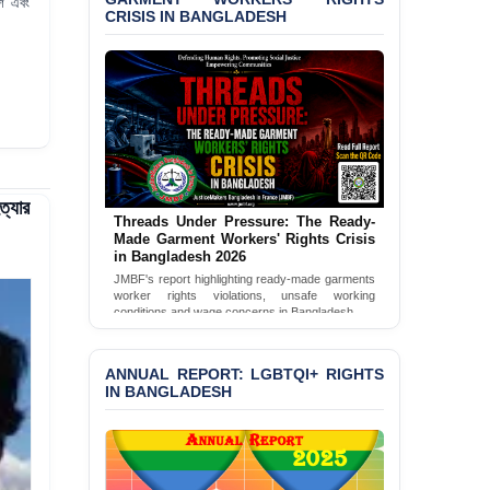
Bangladesh 2026
শ
এবং
CRISIS IN BANGLADESH
BANGLADESH ALERT:
JMBF Condemns Police
‘Special Directive’ on
Politically Motivated
Shown Arrests
PRESS RELEASE: JMBF
Releases 2024 Annual
ত্যার
Report on the State of
Threads Under Pressure: The Ready-
LGBTQI+ Rights in
Made Garment Workers' Rights Crisis
Bangladesh
in Bangladesh 2026
JMBF's report highlighting ready-made garments
BANGLADESH ALERT:
worker rights violations, unsafe working
JMBF Deeply Concerned
conditions and wage concerns in Bangladesh.
and Strongly Condemns
Read Full Report
the Death of Durjoy
Chowdhury in Police
ANNUAL REPORT: LGBTQI+ RIGHTS
Custody at Chakaria
IN BANGLADESH
Police Station, Cox’s
Bazar
BANGLADESH: JMBF
Strongly Condemns