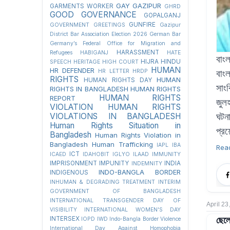
GAY
GAZIPUR
GARMENTS WORKER
GHRD
GOOD GOVERNANCE
GOPALGANJ
GUNFIRE
GOVERNMENT
GREETINGS
Gazipur
District Bar Association Election 2026
German Bar
Germany’s Federal Office for Migration and
HARASSMENT
Refugees
HABIGANJ
HATE
বাং
HIJRA
HINDU
SPEECH
HERITAGE
HIGH COURT
HUMAN
HR DEFENDER
HR LETTER
HRDP
বাং
RIGHTS
HUMAN
HUMAN RIGHTS DAY
সাংব
RIGHTS IN BANGLADESH
HUMAN RIGHTS
HUMAN RIGHTS
REPORT
জুল
VIOLATION
HUMAN RIGHTS
VIOLATIONS IN BANGLADESH
ঘটন
Human Rights Situation in
প্রয়
Bangladesh
Human Rights Violation in
Bangladesh
Human Trafficking
IAPL
IBA
Rea
ICT
ICAED
IDAHOBIT
IGLYO
ILAAD
IMMUNITY
IMPRISONMENT
IMPUNITY
INDIA
INDEMNITY
INDO-BANGLA BORDER
INDIGENOUS
INHUMAN & DEGRADING TREATMENT
INTERIM
GOVERNMENT OF BANGLADESH
INTERNATIONAL TRANSGENDER DAY OF
April 23
VISIBILITY
INTERNATIONAL WOMEN'S DAY
ছেলে
INTERSEX
IOPD
IWD
Indo-Bangla Border Violence
International Day Against Homophobia