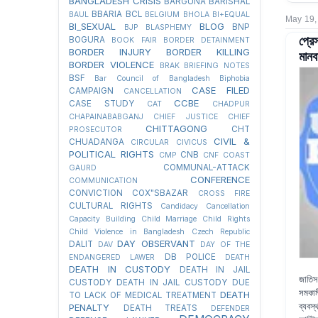
BANGLADESH CRISIS
BARGUNA
BARISHAL
BBARIA
BCL
BAUL
BELGIUM
BHOLA
BI+EQUAL
May 19,
BI_SEXUAL
BLOG
BNP
BJP
BLASPHEMY
প্রে
BOGURA
BOOK FAIR
BORDER DETAINMENT
BORDER INJURY
BORDER KILLING
মানব
BORDER VIOLENCE
BRAK
BRIEFING NOTES
BSF
Bar Council of Bangladesh
Biphobia
CASE FILED
CAMPAIGN
CANCELLATION
CCBE
CASE STUDY
CAT
CHADPUR
CHAPAINABABGANJ
CHIEF JUSTICE
CHIEF
CHITTAGONG
CHT
PROSECUTOR
CIVIL &
CHUADANGA
CIRCULAR
CIVICUS
POLITICAL RIGHTS
CNB
CMP
CNF
COAST
COMMUNAL-ATTACK
GAURD
CONFERENCE
COMMUNICATION
CONVICTION
COX"SBAZAR
CROSS FIRE
CULTURAL RIGHTS
Candidacy Cancellation
Capacity Building
Child Marriage
Child Rights
Child Violence in Bangladesh
Czech Republic
DAY OBSERVANT
DALIT
DAV
DAY OF THE
DB POLICE
ENDANGERED LAWER
DEATH
DEATH IN CUSTODY
DEATH IN JAIL
জাতিস
CUSTODY
DEATH IN JAIL CUSTODY DUE
সমকামী
DEATH
TO LACK OF MEDICAL TREATMENT
ব্যবস
PENALTY
DEATH TREATS
DEFENDER