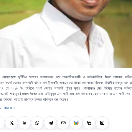
র যোগসাজসে দূর্নীতিও ক্ষমতার অপব্যবহার করে মানবাধিকারকর্মী ও আইনজীবীকে মিথ্যা মামলায় জড়ি
গে নওগাঁ জেলার বদলগাছী থানার সাব ইন্সপেক্টর এসএম জোবায়ের হোসেনের বিরুদ্ধে বিভাগীয় তদন্ত শুরু 
৭ মে ২০১৮ ইং তারিখে নওগাঁ জেলার সহকারী পুলিশ সুপার (প্রশাসন) মোঃ মতিয়ার রহমান অভিযো
ডভোকেট শাহানূর ইসলাম সৈকত এবং অভিযুক্ত এস আই এস এম জোবায়ের হোসেনের ও এ এস আই মোঃ মা
র বক্তব্য গ্রহণের মাধ্যমে তদন্ত কার্যক্রম শুরু করেন।
d more »