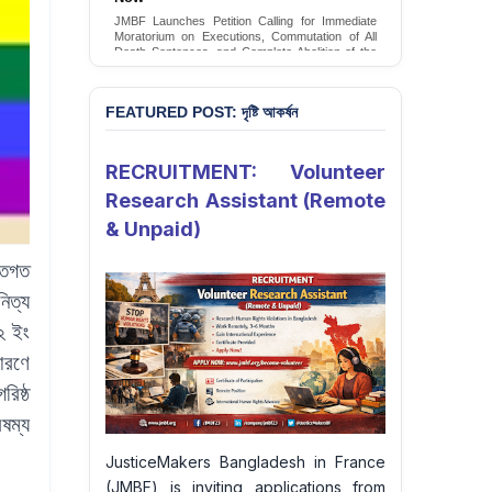
Conversion Therapy in Bangladesh
JMBF Launches Petition Calling for Immediate
JMBF launches an urgent campaign calling on
Moratorium on Executions, Commutation of All
the Government of Bangladesh to end and
Death Sentences, and Complete Abolition of the
criminalise conversion therapy targeting
Death Penalty in Bangladesh
LGBTQI+ individuals
Sign Petition
Sign Petition
FEATURED POST: দৃষ্টি আকর্ষন
RECRUITMENT: Volunteer
Research Assistant (Remote
& Unpaid)
তিগত
িত্য
১২
ইং
কারণে
িষ্ঠ
ৈষম্য
JusticeMakers Bangladesh in France
(JMBF) is inviting applications from