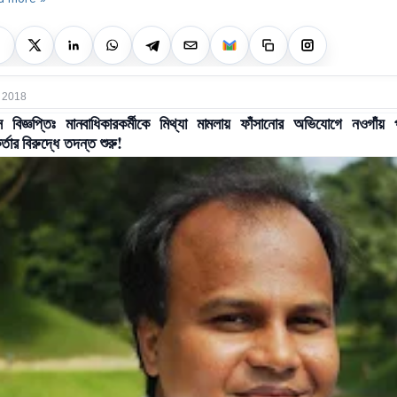
 2018
স বিজ্ঞপ্তিঃ মানবাধিকারকর্মীকে মিথ্যা মামলায় ফাঁসানোর অভিযোগে নওগাঁয় 
র্তার বিরুদ্ধে তদন্ত শুরু!