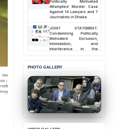
Attempted Murder Case
Against 14 Lawyers and 7
Journalists in Dhaka
JOINT STATEMENT:
Condemning Politically
Motivated Exclusion,
Intimidation, and
Interference in the
Democratic Governance
of the Legal Profession in
Bangladesh
PHOTO GALLERY
BANGLADESH ALERT:
ত করার
Dismissal of Two
হয়েছে।
University Teachers on
গকারী
Allegations of
হাবুর
“Blasphemy” — A Gross
Violation of Justice,
Academic Freedom, and
Human Rights
BANGLADESH ALERT:
JMBF Expresses Deep