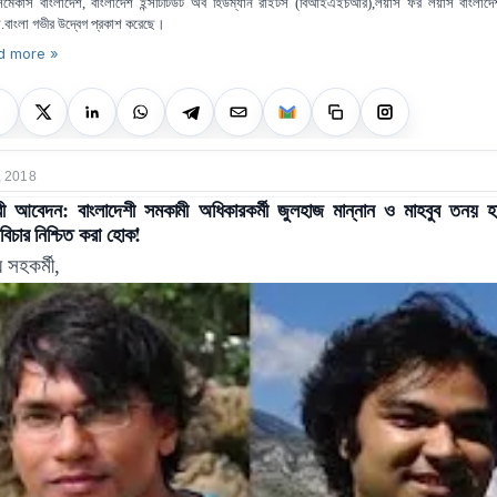
সমেকার্স বাংলাদেশ
বাংলাদেশ ইন্সটিটিউট অব হিউম্যান রাইটস
বিআইএইচআর
লয়ার্স ফর লয়ার্স বাংলাদে
,
(
),
য
বাংলা গভীর উদ্বেগ প্রকাশ করেছে।
.
d more »
, 2018
ী আবেদন: বাংলাদেশী সমকামী অধিকারকর্মী জুলহাজ মান্নান ও মাহবুব তনয় হ
য়বিচার নিশ্চিত করা হোক!
য়
সহকর্মী
,