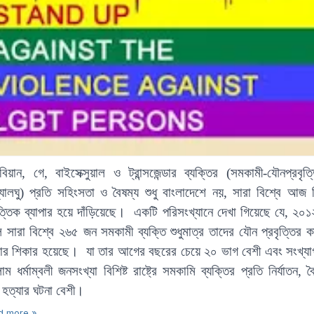
িয়ান, গে, বাইসেক্সুয়াল ও ট্রান্সজেন্ডার ব্যক্তির
(সমকামী-যৌনপ্রবৃত্
্যালঘু)
প্রতি সহিংসতা ও বৈষম্য শুধু বাংলাদেশে নয়, সারা বিশ্বে আজ ন
্তিক ব্যাপার হয়ে দাঁড়িয়েছে।
একটি পরিসংখ্যানে দেখা গিয়েছে যে,
২০
ে সারা বিশ্বে ২৬৫ জন
সমকামী
ব্যক্তি শুধুমাত্র তাদের যৌন প্রবৃত্তির 
যার শিকার হয়েছে। যা তার আগের বছরের চেয়ে ২০ ভাগ বেশী এবং সংখ্যাগর
ম ধর্মাম্বলী জনসংখ্যা বিশিষ্ট রাষ্ট্রে সমকামি ব্যক্তির প্রতি নির্যাতন, ব
 হত্যার ঘটনা বেশী।
d more »