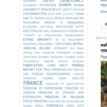
DEMOCRACY
জাস্টি
DEFENSE LAWYER
DHAKA
বৈচিত্র্
DETENTION
DHAKA
DETAINING
UNIVERSITY
DINAJPUR
DIPLOMATIC MISSION
Rea
DISCRIMINATION
Death
DLAO
DMP
DU
DUET
Due To Torture
District Advocate Bar
Dignity
Association Election in Bangladesh
EDUCATION
ECONOMIC
EDITORIAL
EGYPT
ELECTION
END AND CRIMINALISE CONVERSION
THERAPY IN BANGLADESH
ENVIRONMENT
April 25
ETHNIC MINORITY
EU
EU PARLIAMENT
EXTRA-
জরুর
EXPULSION
EUROPIAN PARLIAMENT
JUDICIAL KILLING
EXTREMIST
End Death
ন্যা
Penalty Now
Escalating Intimidation
European
প্রি
Commission
European Parliament
European Union
Transparency Register
Eviction
Exclusion
FABRICATING CASE
FACT FINDING
REPORT
FAIR TRAIL
FARIDPUR
FDAL
FEMYSO
FORCED DISAPPEARANCE
FENI
FORCED
DISMISSAL
FORMER PRIME MINISTER
FRANCE
FREEDOM OF ASSOCIATION
FREEDOM OF EXPRESSION
FREEDOM OF
OPINION
FREEDOM OF OPINION AND
FREEDOM OF RELIGION
EXPRESSION
FRESS FREEDOM
French Ministry for Europe and
GAIBANDHA
Foreign Affairs
GANG RAPE