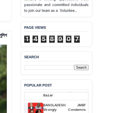
passionate and committed individuals
to join our team as a Voluntee...
PAGE VIEWS
পুলিশ
1
4
5
8
9
0
7
SEARCH
BANGLADESH ALERT:
JMBF Deeply Concerned
and Strongly Condemns
the Death of Durjoy
Chowdhury in Police
Custody at Chakaria
POPULAR POST
Police Station, Cox’s
Bazar
BANGLADESH: JMBF
Strongly Condemns
Politically Motivated