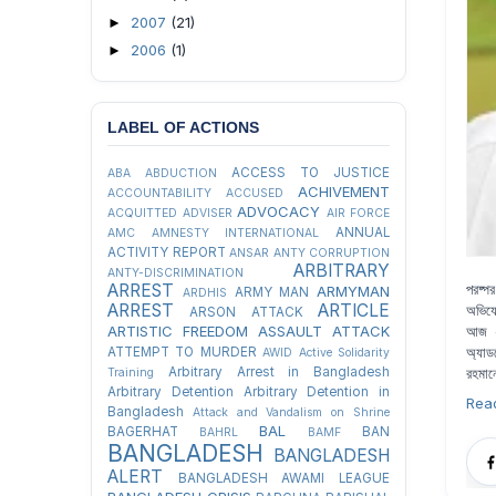
2007
(21)
►
2006
(1)
►
LABEL OF ACTIONS
ACCESS TO JUSTICE
ABA
ABDUCTION
ACHIVEMENT
ACCOUNTABILITY
ACCUSED
ADVOCACY
ACQUITTED
ADVISER
AIR FORCE
ANNUAL
AMC
AMNESTY INTERNATIONAL
ACTIVITY REPORT
ANSAR
ANTY CORRUPTION
ARBITRARY
ANTY-DISCRIMINATION
পরষ্প
ARREST
ARMYMAN
ARMY MAN
ARDHIS
ARREST
ARTICLE
অভিযো
ARSON ATTACK
আজ ২
ARTISTIC FREEDOM
ASSAULT
ATTACK
অ্যা
ATTEMPT TO MURDER
AWID
Active Solidarity
রহমানে
Arbitrary Arrest in Bangladesh
Training
Arbitrary Detention
Arbitrary Detention in
Rea
Bangladesh
Attack and Vandalism on Shrine
BAL
BAGERHAT
BAN
BAHRL
BAMF
BANGLADESH
BANGLADESH
ALERT
BANGLADESH AWAMI LEAGUE