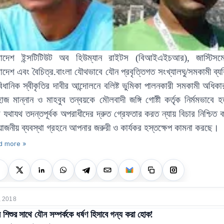
লাদেশ
ইন্সটিটিউট
অব
হিউম্যান
রাইটস
(
বিআইএইচআর
),
জাস্টিসমে
লাদেশ
এবং বৈচিত্র
.বাংলা
যৌথভাবে
যৌন
প্রবৃত্তিগত
সংখ্যালঘু
/
সমকামী
ব্য
িধানিক
স্বীকৃতির
দাবীর
আন্দোলনে
বলিষ্ট
ভুমিকা
পালনকারী
সমকামী অধিকারক
হাজ
মান্নান
ও মাহবুব
তন্বয়কে
মৌলবাদী
জঙ্গি
গোষ্টী
কর্তৃক
নির্মমভাবে
হ
া
যথাযথ
তদন্তপূর্বক
অপরাধীদের
দ্রুত
গ্রেফতার করত
ন্যায়
বিচার
নিশ্চিত
োজনীয় ব্যবস্থা
গ্রহনে
আপনার
জরুরী
ও
কার্যকর
হস্তক্ষেপ
কামনা
করছে
।
d more »
, 2018
 শিশুর সাথে যৌন সম্পর্ককে ধর্ষণ হিসাবে গন্য করা হোক!