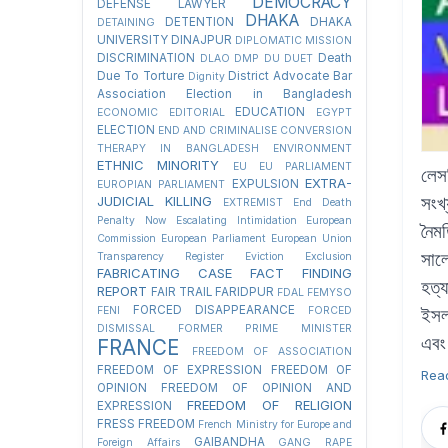
DEMOCRACY
DEFENSE LAWYER
DHAKA
DETENTION
DHAKA
DETAINING
UNIVERSITY
DINAJPUR
DIPLOMATIC MISSION
DISCRIMINATION
Death
DLAO
DMP
DU
DUET
Due To Torture
District Advocate Bar
Dignity
Association Election in Bangladesh
EDUCATION
ECONOMIC
EDITORIAL
EGYPT
ELECTION
END AND CRIMINALISE CONVERSION
THERAPY IN BANGLADESH
ENVIRONMENT
ETHNIC MINORITY
EU
EU PARLIAMENT
লেসব
EXTRA-
EXPULSION
EUROPIAN PARLIAMENT
সংখ
JUDICIAL KILLING
EXTREMIST
End Death
Penalty Now
Escalating Intimidation
European
নৈমত
Commission
European Parliament
European Union
সাল
Transparency Register
Eviction
Exclusion
FABRICATING CASE
FACT FINDING
হত্
REPORT
FAIR TRAIL
FARIDPUR
FDAL
FEMYSO
FORCED DISAPPEARANCE
FENI
FORCED
ইসলা
DISMISSAL
FORMER PRIME MINISTER
এবং
FRANCE
FREEDOM OF ASSOCIATION
FREEDOM OF EXPRESSION
FREEDOM OF
Rea
OPINION
FREEDOM OF OPINION AND
FREEDOM OF RELIGION
EXPRESSION
FRESS FREEDOM
French Ministry for Europe and
GAIBANDHA
Foreign Affairs
GANG RAPE