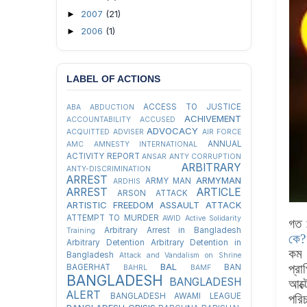
2007
(21)
►
2006
(1)
►
LABEL OF ACTIONS
ACCESS TO JUSTICE
ABA
ABDUCTION
ACHIVEMENT
ACCOUNTABILITY
ACCUSED
ADVOCACY
ACQUITTED
ADVISER
AIR FORCE
ANNUAL
AMC
AMNESTY INTERNATIONAL
ACTIVITY REPORT
ANSAR
ANTY CORRUPTION
ARBITRARY
ANTY-DISCRIMINATION
ARREST
ARMYMAN
ARMY MAN
ARDHIS
ARREST
ARTICLE
ARSON ATTACK
ARTISTIC FREEDOM
ASSAULT
ATTACK
ATTEMPT TO MURDER
AWID
Active Solidarity
গত 
Arbitrary Arrest in Bangladesh
Training
কে?
Arbitrary Detention
Arbitrary Detention in
কম 
Bangladesh
Attack and Vandalism on Shrine
BAL
প্র
BAGERHAT
BAN
BAHRL
BAMF
BANGLADESH
BANGLADESH
আক্
ALERT
BANGLADESH AWAMI LEAGUE
পরি