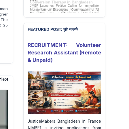
Conversion Therapy in Bangladesh
Human
JMBF launches an urgent campaign calling on
the Government of Bangladesh to end and
gner
criminalise conversion therapy targeting
. The
LGBTQI+ individuals
o 25
Sign Petition
FEATURED POST: দৃষ্টি আকর্ষন
RECRUITMENT: Volunteer
Research Assistant (Remote
& Unpaid)
পারবে
JusticeMakers Bangladesh in France
(JMBF) is inviting applications from