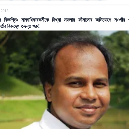
 2018
স বিজ্ঞপ্তিঃ মানবাধিকারকর্মীকে মিথ্যা মামলায় ফাঁসানোর অভিযোগে নওগাঁয় 
র্তার বিরুদ্ধে তদন্ত শুরু!