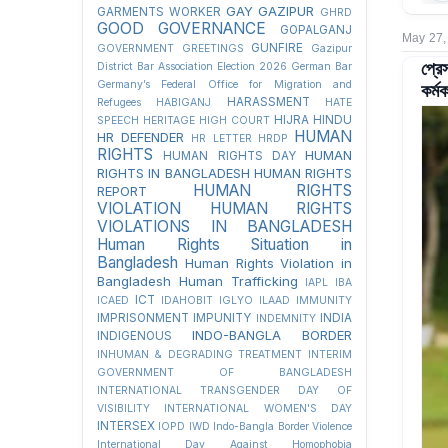
GAY
GAZIPUR
GARMENTS WORKER
GHRD
GOOD GOVERNANCE
GOPALGANJ
May 27,
GUNFIRE
GOVERNMENT
GREETINGS
Gazipur
প্রে
District Bar Association Election 2026
German Bar
কর্মক
Germany’s Federal Office for Migration and
HARASSMENT
Refugees
HABIGANJ
HATE
HIJRA
HINDU
SPEECH
HERITAGE
HIGH COURT
HUMAN
HR DEFENDER
HR LETTER
HRDP
RIGHTS
HUMAN
HUMAN RIGHTS DAY
RIGHTS IN BANGLADESH
HUMAN RIGHTS
HUMAN RIGHTS
REPORT
VIOLATION
HUMAN RIGHTS
VIOLATIONS IN BANGLADESH
Human Rights Situation in
Bangladesh
Human Rights Violation in
Bangladesh
Human Trafficking
IAPL
IBA
ICT
ICAED
IDAHOBIT
IGLYO
ILAAD
IMMUNITY
IMPRISONMENT
IMPUNITY
INDIA
INDEMNITY
INDO-BANGLA BORDER
INDIGENOUS
INHUMAN & DEGRADING TREATMENT
INTERIM
GOVERNMENT OF BANGLADESH
INTERNATIONAL TRANSGENDER DAY OF
VISIBILITY
INTERNATIONAL WOMEN'S DAY
INTERSEX
IOPD
IWD
Indo-Bangla Border Violence
International Day Against Homophobia