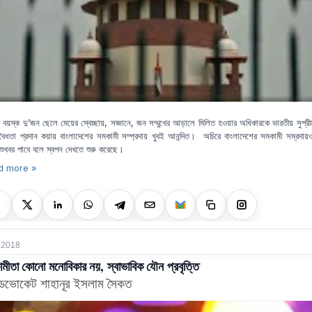
্ত বয়স্ক দু’জন ছেলে মেয়ের স্বেচ্ছায়, সজ্ঞানে, জন সম্মুখের আড়ালে মিলিত হওয়ার অধিকারকে ভারতীয় সুপ্রীম
ক বৈধতা প্রদান কয়ায় বাংলাদেশের সমকামী সম্প্রদায় খুবই আনন্দিত। অচিরে বাংলাদেশের সমকামী সম্রদা
শুখবর পাবে বলে স্বপন দেখতে শুরু করেছে।
d more »
, 2018
মীতা কোনো মনোবিকার নয়, স্বাভাবিক যৌন প্রবৃত্তি
াডভোকেট শাহানূর ইসলাম সৈকত