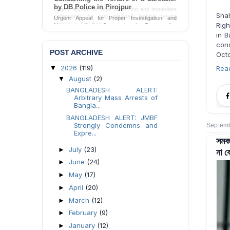
Urgent appeal for legal protection and immediate
Shah
safeguards for two detained lesbian young
women in Jamalpur.
Rig
in B
Send Appeal
con
POST ARCHIVE
Octo
2026
(119)
▼
Rea
August
(2)
▼
BANGLADESH ALERT:
Arbitrary Mass Arrests of
Bangla...
BANGLADESH ALERT: JMBF
Strongly Condemns and
Septemb
Expre...
সমকা
July
(23)
না 
►
June
(24)
►
May
(17)
►
April
(20)
►
March
(12)
►
February
(9)
►
January
(12)
►