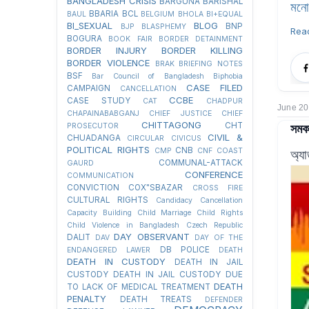
BANGLADESH CRISIS
BARGUNA
BARISHAL
মনো
BBARIA
BCL
BAUL
BELGIUM
BHOLA
BI+EQUAL
BI_SEXUAL
BLOG
BNP
BJP
BLASPHEMY
Rea
BOGURA
BOOK FAIR
BORDER DETAINMENT
BORDER INJURY
BORDER KILLING
BORDER VIOLENCE
BRAK
BRIEFING NOTES
BSF
Bar Council of Bangladesh
Biphobia
CASE FILED
CAMPAIGN
CANCELLATION
CCBE
CASE STUDY
CAT
CHADPUR
June 20
CHAPAINABABGANJ
CHIEF JUSTICE
CHIEF
সমকা
CHITTAGONG
CHT
PROSECUTOR
CIVIL &
CHUADANGA
CIRCULAR
CIVICUS
POLITICAL RIGHTS
CNB
CMP
CNF
COAST
অ্য
COMMUNAL-ATTACK
GAURD
CONFERENCE
COMMUNICATION
CONVICTION
COX"SBAZAR
CROSS FIRE
CULTURAL RIGHTS
Candidacy Cancellation
Capacity Building
Child Marriage
Child Rights
Child Violence in Bangladesh
Czech Republic
DAY OBSERVANT
DALIT
DAV
DAY OF THE
DB POLICE
ENDANGERED LAWER
DEATH
DEATH IN CUSTODY
DEATH IN JAIL
CUSTODY
DEATH IN JAIL CUSTODY DUE
DEATH
TO LACK OF MEDICAL TREATMENT
PENALTY
DEATH TREATS
DEFENDER