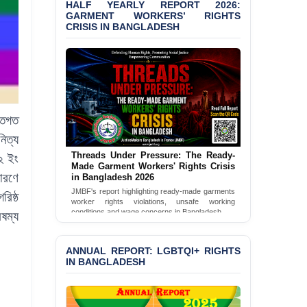
HALF YEARLY REPORT 2026:
Bangladesh 2026
GARMENT WORKERS’ RIGHTS
CRISIS IN BANGLADESH
BANGLADESH ALERT:
JMBF Condemns Police
‘Special Directive’ on
Politically Motivated
Shown Arrests
PRESS RELEASE: JMBF
তিগত
Releases 2024 Annual
Report on the State of
িত্য
LGBTQI+ Rights in
Threads Under Pressure: The Ready-
১২
ইং
Bangladesh
Made Garment Workers' Rights Crisis
কারণে
in Bangladesh 2026
BANGLADESH ALERT:
JMBF's report highlighting ready-made garments
িষ্ঠ
JMBF Deeply Concerned
worker rights violations, unsafe working
and Strongly Condemns
conditions and wage concerns in Bangladesh.
ৈষম্য
the Death of Durjoy
Read Full Report
Chowdhury in Police
Custody at Chakaria
ANNUAL REPORT: LGBTQI+ RIGHTS
Police Station, Cox’s
IN BANGLADESH
Bazar
BANGLADESH: JMBF