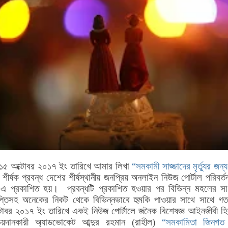
১৫ অক্টোবর ২০১৭ ইং তারিখে আমার লিখা
“
সমকামী সাজ্জাদের মৃর্ত্যুর জন্য
শীর্ষক প্রবন্ধ দেশের শীর্ষস্থানীয় জনপ্রিয় অনলাইন নিউজ পোর্টাল পরিবর্
এ প্রকাশিত হয়। প্রবন্ধটি প্রকাশিত হওয়ার পর বিভিন্ন মহলের সাধ
াপ্তিসহ অনেকের নিকট থেকে বিভিন্নভাবে হুমকি পাওয়ার সাথে সাথে গ
টোবর ২০১৭ ইং তারিখে একই নিউজ পোর্টালে জনৈক বিশেষজ্ঞ আইনজীবী হি
চয়দানকারী অ্যাডভোকেট আব্দুর রহমান (রাহীল)
“সমকামিতা জিনগত