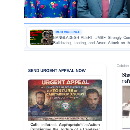
MOB VIOLENCE
OP
ANGLADESH ALERT: JMBF Strongly Condemns the
Poli
ulldozing, Looting, and Arson Attack on the Home of
Tes
n Awami League Leader in Patuakhali
Acco
October
SEND URGENT APPEAL NOW
Sha
ref
Ensure Immediate Protection for Two
Detained Lesbian Young Women in
Jamalpur