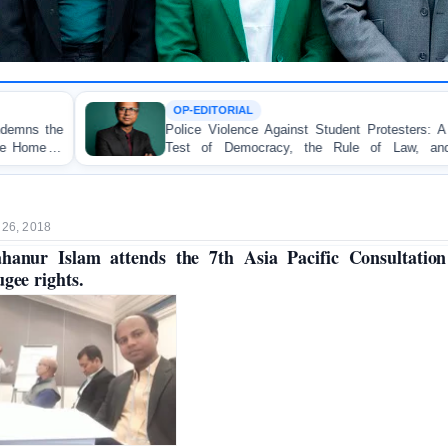
-EDITORIAL
TORT
ce Violence Against Student Protesters: A Crucial
BANG
t of Democracy, the Rule of Law, and State
Concer
untability
on Peac
 26, 2018
hanur Islam attends the 7th Asia Pacific Consultatio
ugee rights.