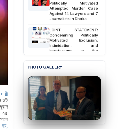
Politically Motivated
Attempted Murder Case
Against 14 Lawyers and 7
Journalists in Dhaka
JOINT STATEMENT:
Condemning Politically
Motivated Exclusion,
Intimidation, and
Interference in the
Democratic Governance
of the Legal Profession in
Bangladesh
PHOTO GALLERY
BANGLADESH ALERT:
Dismissal of Two
University Teachers on
Allegations of
 দায়ী
“Blasphemy” — A Gross
তন ডট
Violation of Justice,
ুবাদ
Academic Freedom, and
Human Rights
ত ২৫
সাবে
BANGLADESH ALERT:
 নয়,
JMBF Expresses Deep