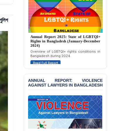
Strongly Condemns
Politically Motivated
Attempted Murder Case
Against 14 Lawyers and 7
পুলিশ
Journalists in Dhaka
JOINT STATEMENT:
Annual Report 2024: State of LGBTQI+
Condemning Politically
Rights in Bangladesh (January-December
2023)
Motivated Exclusion,
Intimidation, and
Assessment of LGBTQI+ rights in
Bangladesh during 2023.
Interference in the
Democratic Governance
Read Full Report
of the Legal Profession in
Bangladesh
ANNUAL REPORT: VIOLENCE
BANGLADESH ALERT:
AGAINST LAWYERS IN BANGLADESH
Dismissal of Two
University Teachers on
Allegations of
“Blasphemy” — A Gross
Violation of Justice,
Academic Freedom, and
Human Rights
BANGLADESH ALERT: