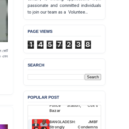
passionate and committed individuals
to join our team as a Voluntee...
PAGE VIEWS
1
4
5
7
2
3
8
 কোর্ট
য়ও এমন
SEARCH
BANGLADESH ALERT:
JMBF Deeply Concerned
and Strongly Condemns
the Death of Durjoy
Chowdhury in Police
POPULAR POST
Custody at Chakaria
Police Station, Cox’s
Bazar
BANGLADESH: JMBF
Strongly Condemns