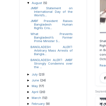
August
(5)
▼
JMBF Statement on
International Day of the
World’s...
JMBF President Raises
Bangladesh Human
Rights Cris...
What Prevents
Bangladesh’s Former
Shah
Prime Minister S...
Rig
BANGLADESH ALERT:
in B
Arbitrary Mass Arrests of
Bangla...
con
Octo
BANGLADESH ALERT: JMBF
Strongly Condemns over
Rea
the ...
July
(23)
►
June
(24)
►
May
(17)
►
Septemb
April
(20)
►
সমকা
March
(12)
►
না 
February
(9)
►