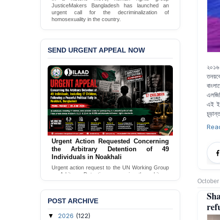
JMBF Launches Petition Calling for Immediate
Moratorium on Executions, Commutation of All
Death Sentences, and Complete Abolition of the
Death Penalty in Bangladesh
Sign Petition
SEND URGENT APPEAL NOW
২০১৬ 
তনয়কে
বাংলা
এলজিব
এই ইউ
চূড়ান
Rea
Call for Appropriate Action
Concerning the Torture of a Caretaker
by DB Police in Pirojpur
Urgent Appeal for Proper Investigation and
Necessary Action Concerning the Torture of a
October
Caretaker by DB Police in Pirojpur.
Sha
Send Appeal
POST ARCHIVE
ref
2026
(122)
▼