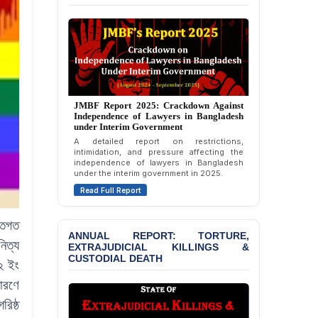
Dismissal of Two
University Teachers on
Allegations of
“Blasphemy” — A Gross
Violation of Justice,
Academic Freedom, and
Human Rights
JMBF Report 2025: Crackdown Against
BANGLADESH ALERT:
Annual Report 2023: Violence Against
Independence of Lawyers in Bangladesh
JMBF Expresses Deep
Lawyers in Bangladesh (January-
under Interim Government
December 2022)
Concern over the
A detailed report on restrictions,
Passage of a Bill Granting
An annual overview documenting incidents
intimidation, and pressure affecting the
of violence, threats, and attacks against
Immunity from All
independence of lawyers in Bangladesh
lawyers in Bangladesh during January to
Liabilities to July
under the interim government in 2025.
December 2022.
Protesters
Read Full Report
Read Full Report
BANGLADESH ALERT:
তিগত
JMBF Strongly Condemns
ANNUAL REPORT: TORTURE,
the Expulsion of a
িত্য
EXTRAJUDICIAL KILLINGS &
Transgender Woman from
CUSTODIAL DEATH
the Chhatra Dal
১২
ইং
Committee
কারণে
BANGLADESH: Call for
িষ্ঠ
Immediate Release of