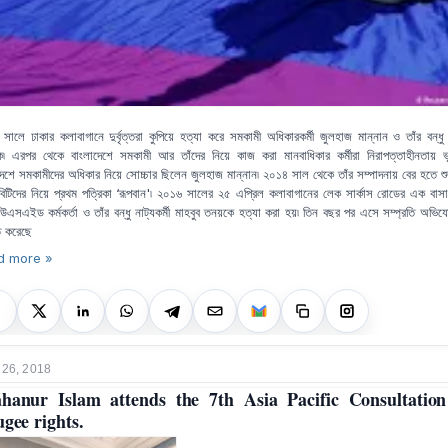
সালে ঢাকার কলাবাগানে দুর্বৃত্তরা কুপিয়ে হত্যা করে সমকামী অধিকারকর্মী জুলহাজ মান্নান ও তাঁর বন্ধু 
৷ এরপর থেকে বাংলাদেশে সমকামী আর তাঁদের নিয়ে কাজ করা মানবাধিকার কর্মীরা নিরাপত্তাহীনতায় ভ
দেশে সমকামীদের অধিকার নিয়ে সোচ্চার ছিলেন জুলহাজ মান্নান৷ ২০১৪ সাল থেকে তাঁর সম্পাদনায় বের হতে শু
িটিদের নিয়ে প্রথম পত্রিকা ‘রূপবান'৷ ২০১৬ সালের ২৫ এপ্রিল কলাবাগানের লেক সার্কাস রোডের এক বাসা
এসএইড কর্মকর্তা ও তাঁর বন্ধু নাট্যকর্মী মাহবুব তনয়কে হত্যা করা হয়৷ তিন বছর পর এসে সম্প্রতি অভিয
্ত করেছে
d more »
 26, 2018
hanur Islam attends the 7th Asia Pacific Consultatio
ugee rights.