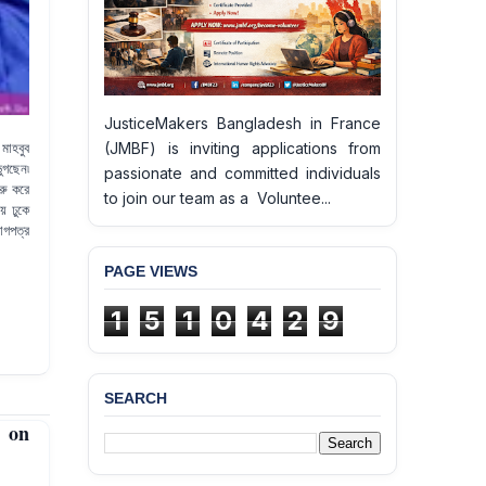
JusticeMakers Bangladesh in France
(JMBF) is inviting applications from
মাহবুব
ুগছেন৷
passionate and committed individuals
রু করে
to join our team as a Voluntee...
য় ঢুকে
োগপত্র
PAGE VIEWS
1
5
1
0
4
2
9
SEARCH
n on
BANGLADESH ALERT:
JMBF Deeply Concerned
and Strongly Condemns