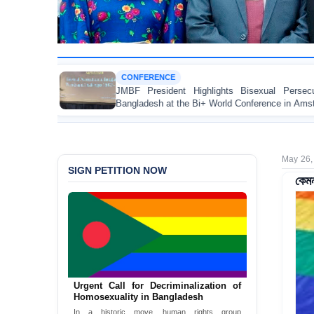
FERENCE
LAWYER
President Highlights Bisexual Persecution in
BANGLAD
adesh at the Bi+ World Conference in Amsterdam
Brutal 
Bagerhat
May 26,
SIGN PETITION NOW
কেমন
Bangladesh: End the death penalty
Now