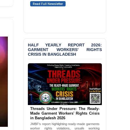
Motivated Arrests of
Read Full Newsletter
Senior Lawyer Rezaul
Karim & Zahurul Islam
Selim in Cumilla
BANGLADESH ALERT:
JMBF Condemns Police
‘Special Directive’ on
HALF YEARLY REPORT 2026:
Politically Motivated
GARMENT WORKERS’ RIGHTS
Shown Arrests
CRISIS IN BANGLADESH
PRESS RELEASE: JMBF
Releases State of
LGBTQI+ Rights in
Bangladesh 2026
PRESS RELEASE: JMBF
Releases 2024 Annual
Report on the State of
LGBTQI+ Rights in
Threads Under Pressure: The Ready-
Bangladesh
Made Garment Workers' Rights Crisis
in Bangladesh 2026
BANGLADESH ALERT:
JMBF's report highlighting ready-made garments
JMBF Deeply Concerned
worker rights violations, unsafe working