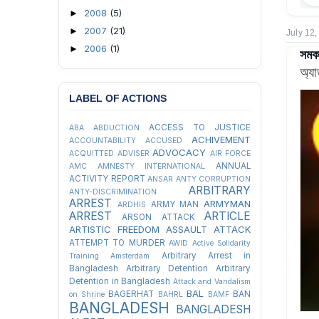
2008
(5)
►
2007
(21)
►
July 12
2006
(1)
►
সমকা
অ্য
LABEL OF ACTIONS
ACCESS TO JUSTICE
ABA
ABDUCTION
ACHIVEMENT
ACCOUNTABILITY
ACCUSED
ADVOCACY
ACQUITTED
ADVISER
AIR FORCE
ANNUAL
AMC
AMNESTY INTERNATIONAL
ACTIVITY REPORT
ANSAR
ANTY CORRUPTION
ARBITRARY
ANTY-DISCRIMINATION
ARREST
ARMYMAN
ARMY MAN
ARDHIS
ARREST
ARTICLE
ARSON ATTACK
ARTISTIC FREEDOM
ASSAULT
ATTACK
ATTEMPT TO MURDER
AWID
Active Solidarity
Arbitrary Arrest in
Training
Amsterdam
Bangladesh
Arbitrary Detention
Arbitrary
Detention in Bangladesh
Attack and Vandalism
BAL
BAGERHAT
BAN
on Shrine
BAHRL
BAMF
BANGLADESH
BANGLADESH