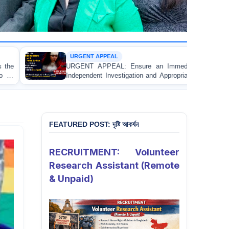
PPEAL
CUSTODIAL D
PEAL: Ensure an Immediate High-Level
URGENT APPEA
 Investigation and Appropriate Legal Action
and Accountabi
he Injury of a Female Apprentice Lawyer
Asad in Bogura
used by a Judicial Magistrate in Gopalganj
FEATURED POST: দৃষ্টি আকর্ষন
RECRUITMENT: Volunteer
Research Assistant (Remote
& Unpaid)