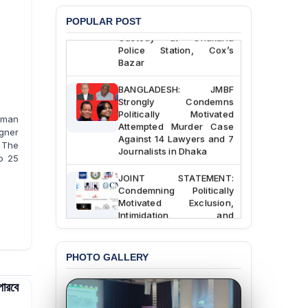
the Death of Durjoy
Chowdhury in Police
POPULAR POST
Custody at Chakaria
Police Station, Cox’s
Bazar
BANGLADESH: JMBF
Strongly Condemns
Politically Motivated
Human
Attempted Murder Case
gner
Against 14 Lawyers and 7
. The
Journalists in Dhaka
o 25
JOINT STATEMENT:
Condemning Politically
Motivated Exclusion,
Intimidation, and
Interference in the
Democratic Governance
of the Legal Profession in
PHOTO GALLERY
Bangladesh
পারবে
BANGLADESH ALERT:
Dismissal of Two