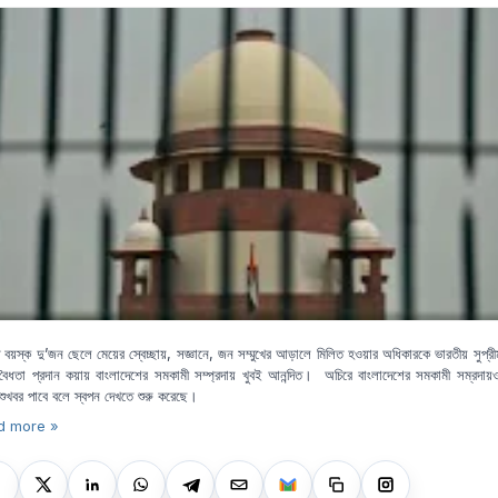
্ত বয়স্ক দু’জন ছেলে মেয়ের স্বেচ্ছায়, সজ্ঞানে, জন সম্মুখের আড়ালে মিলিত হওয়ার অধিকারকে ভারতীয় সুপ্রীম
ক বৈধতা প্রদান কয়ায় বাংলাদেশের সমকামী সম্প্রদায় খুবই আনন্দিত। অচিরে বাংলাদেশের সমকামী সম্রদা
শুখবর পাবে বলে স্বপন দেখতে শুরু করেছে।
d more »