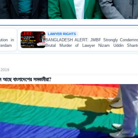
 RIGHTS
URGENT A
ESH ALERT: JMBF Strongly Condemns the
URGENT AP
Murder of Lawyer Nizam Uddin Shanto in
Independent
Regarding t
Allegedly Ca
 2019
 আছে বাংলাদেশের সমকামীরা?