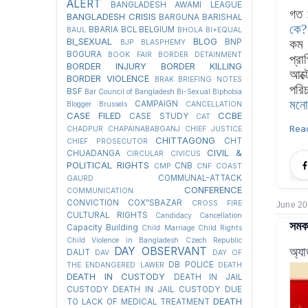
ALERT
BANGLADESH AWAMI LEAGUE
গত 
BANGLADESH CRISIS
BARGUNA
BARISHAL
কে?
BBARIA
BCL
BELGIUM
BAUL
BHOLA
BI+EQUAL
BI_SEXUAL
BLOG
কম 
BNP
BJP
BLASPHEMY
BOGURA
BOOK FAIR
BORDER DETAINMENT
প্র
BORDER INJURY
BORDER KILLING
আক্
BORDER VIOLENCE
BRAK
BRIEFING NOTES
পরি
BSF
Bar Council of Bangladesh
Bi-Sexual
Biphobia
মনো
CAMPAIGN
Blogger
Brussels
CANCELLATION
CASE FILED
CCBE
CASE STUDY
CAT
Rea
CHADPUR
CHAPAINABABGANJ
CHIEF JUSTICE
CHITTAGONG
CHT
CHIEF PROSECUTOR
CIVIL &
CHUADANGA
CIRCULAR
CIVICUS
POLITICAL RIGHTS
CNB
CMP
CNF
COAST
COMMUNAL-ATTACK
GAURD
CONFERENCE
COMMUNICATION
CONVICTION
COX"SBAZAR
CROSS FIRE
June 20
CULTURAL RIGHTS
Candidacy Cancellation
সমকা
Capacity Building
Child Marriage
Child Rights
Child Violence in Bangladesh
Czech Republic
অ্য
DAY OBSERVANT
DALIT
DAV
DAY OF
DB POLICE
THE ENDANGERED LAWER
DEATH
DEATH IN CUSTODY
DEATH IN JAIL
CUSTODY
DEATH IN JAIL CUSTODY DUE
DEATH
TO LACK OF MEDICAL TREATMENT