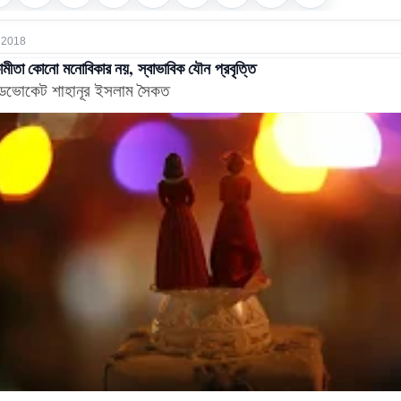
, 2018
মীতা কোনো মনোবিকার নয়, স্বাভাবিক যৌন প্রবৃত্তি
াডভোকেট শাহানূর ইসলাম সৈকত