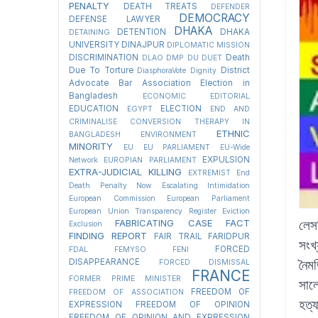
PENALTY
DEATH TREATS
DEFENDER
DEMOCRACY
DEFENSE LAWYER
DHAKA
DETENTION
DHAKA
DETAINING
UNIVERSITY
DINAJPUR
DIPLOMATIC MISSION
DISCRIMINATION
Death
DLAO
DMP
DU
DUET
Due To Torture
District
DiasphoraVote
Dignity
Advocate Bar Association Election in
Bangladesh
ECONOMIC
EDITORIAL
EDUCATION
ELECTION
EGYPT
END AND
CRIMINALISE CONVERSION THERAPY IN
ETHNIC
BANGLADESH
ENVIRONMENT
MINORITY
EU
EU PARLIAMENT
EU-Wide
EXPULSION
Network
EUROPIAN PARLIAMENT
EXTRA-JUDICIAL KILLING
EXTREMIST
End
Death Penalty Now
Escalating Intimidation
European Commission
European Parliament
European Union Transparency Register
Eviction
FABRICATING CASE
FACT
লেসব
Exclusion
FINDING REPORT
FAIR TRAIL
FARIDPUR
সংখ
FORCED
FDAL
FEMYSO
FENI
DISAPPEARANCE
নৈমত
FORCED DISMISSAL
FRANCE
FORMER PRIME MINISTER
সাল
FREEDOM OF
FREEDOM OF ASSOCIATION
হত্
EXPRESSION
FREEDOM OF OPINION
FREEDOM OF OPINION AND EXPRESSION