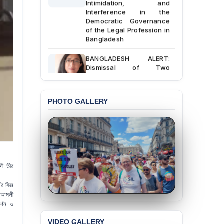
Intimidation, and
Interference in the
Democratic Governance
of the Legal Profession in
Bangladesh
BANGLADESH ALERT:
Dismissal of Two
University Teachers on
Allegations of
“Blasphemy” — A Gross
Violation of Justice,
PHOTO GALLERY
Academic Freedom, and
Human Rights
BANGLADESH ALERT:
JMBF Expresses Deep
Concern over the
Passage of a Bill Granting
দী তীর
Immunity from All
Liabilities to July
 বিজ্ঞ
Protesters
ঞ আমলী
র্শন ও
BANGLADESH ALERT:
JMBF Strongly Condemns
VIDEO GALLERY