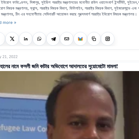
ইউরোপ ফাউণ্ডেশন, সিঙ্গাপুর, সুইডিশ পররাষ্ট্র মন্ত্রণালয়ের মনোনীত রাউল ওয়ালেংবার্গ ইন্সটিউট, সুইডেন,পর
প বিষয়ক মন্ত্রণালয়, ফ্রান্স, পররাষ্ট্র বিষয়ক বিভাগ, ফিলিপাইন, পররাষ্ট্র বিষয়ক বিভাগ, সুইজারল্যান্ড এবং পর
 মন্ত্রণালয়, চীন এর সহযোগীতায় সেমিনারটি আয়োজন করছে লুক্সেমবার্গ পররাষ্ট্র ইউরোপ বিষয়ক মন্ত্রণালয়।
d more »
y 21, 2022
মহালের নামে ফসলী জমি কাটার অভিযোগে আদালতের সুয়োমোটো মামলা!