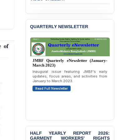
the Expulsion of a
Transgender Woman from
the Chhatra Dal
Committee
QUARTERLY NEWSLETTER
BANGLADESH: Call for
Immediate Release of
Unlawful, Politically
e of
Motivated Arrests of
Senior Lawyer Rezaul
Karim & Zahurul Islam
Selim in Cumilla
PRESS RELEASE: JMBF
Releases State of
JMBF Quarterly eNewsletter (April-June
LGBTQI+ Rights in
2026)
Bangladesh 2026
Highlights of JMBF’s updates, advocacy,
publications, and activities from April to
June 2026.
BANGLADESH ALERT:
JMBF Condemns Police
Read Full Newsletter
‘Special Directive’ on
Politically Motivated
Shown Arrests
HALF YEARLY REPORT 2026:
GARMENT WORKERS’ RIGHTS