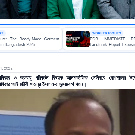
WORKER RIGHTS
ment
FOR IMMEDIATE RELEASE: JMBF Launche
Landmark Report Exposing Escalating Crisis of Ready
Made Garment Workers' Rights in Bangladesh
4, 2022
বাধিকার ও জলবায়ু পরিবর্তন বিষয়ক আন্তর্জাতিক সেমিনারে যোগদানের উদ্দে
াধিকার আইনজীবী শাহানূর ইসলামের লুক্সেমবার্গ গমন।