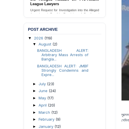
Families in Naogaon, Bangladesh
Seeking your urgent intervention regarding the
threatened eviction of marginalized Harijan
community 12 families in Naogaon, Bangladesh.
Send Appeal
POST ARCHIVE
2026
(119)
▼
August
(2)
▼
BANGLADESH ALERT:
Arbitrary Mass Arrests of
Bangla...
BANGLADESH ALERT: JMBF
Strongly Condemns and
Expre...
July
(23)
►
June
(24)
►
May
(17)
►
April
(20)
►
March
(12)
►
লুক্স
February
(9)
►
সেমিন
January
(12)
►