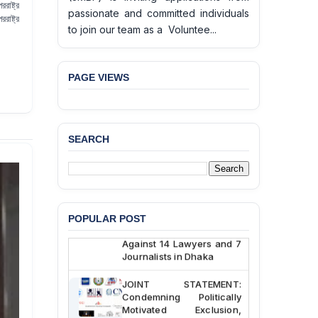
রাষ্ট্র
passionate and committed individuals
রাষ্ট্র
to join our team as a Voluntee...
BANGLADESH ALERT:
PAGE VIEWS
JMBF Deeply Concerned
and Strongly Condemns
the Death of Durjoy
Chowdhury in Police
Custody at Chakaria
SEARCH
Police Station, Cox’s
Bazar
BANGLADESH: JMBF
Strongly Condemns
Politically Motivated
POPULAR POST
Attempted Murder Case
Against 14 Lawyers and 7
Journalists in Dhaka
JOINT STATEMENT:
Condemning Politically
Motivated Exclusion,