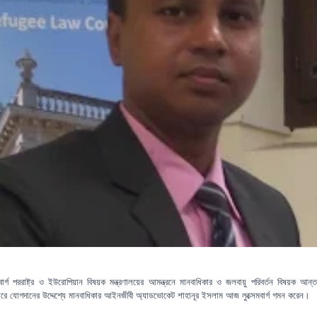
েমবার্গ পররাষ্ট্র ও ইউরোপিয়ান বিষয়ক মন্ত্রণালয়ের আমন্ত্রনে মানবাধিকার ও জলবায়ু পরিবর্তন বিষয়ক আন্তর
ারে যোগদানের উদ্দেশ্যে মানবাধিকার আইনজীবী অ্যাডভোকেট শাহানূর ইসলাম আজ লুক্সেমবার্গ গমন করেন।