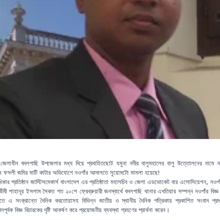
 জেলাধীন বদলগাছি উপজেলার মধ্য দিয়ে প্রবাহিতছোট যমুনা নদীর বালুমহালের বালু উত্তোলনের নামে ন
ন ফসলী জমির মাটি কাটার অভিযোগে নওগাঁর আদালতে সুয়োমটো মামলা হয়েছে!
ধিকার প্রতিষ্ঠান জাস্টিসমেকার্স বাংলাদেশ এর প্রতিষ্ঠাতা মহাসচিব ও জেলা এডভোকেট বার এসোসিয়েশন, নওগাঁর
বী শাহানূর ইসলাম সৈকত গত ২০শে ফ্রেব্রুয়ারী জনস্বার্থে বদলগাছি থানার এখতিয়ার সম্পন্ন নওগাঁর বিজ্
ে এ সংক্রান্তে দৈনিক করতোয়াসহ বিভিন্ন জাতীয় ও স্থানীয় দৈনিক পত্রিকায় প্রকাশিত সংবাদ প্রদ
নপূর্বক বিজ্ঞ বিচারকের দৃষ্টি আকর্ষণ করে প্রয়োজনীয় ব্যবস্থা গ্রহণের প্রার্থনা করেন।