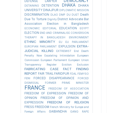
DEMOCRACY
DEFENSE LAWYER
DHAKA
DETENTION
DHAKA
DETAINING
UNIVERSITY
DINAJPUR
DIPLOMATIC MISSION
DISCRIMINATION
Death
DLAO
DMP
DU
DUET
Due To Torture
District Advocate Bar
Dignity
Association Election in Bangladesh
EDUCATION
ECONOMIC
EDITORIAL
EGYPT
ELECTION
END AND CRIMINALISE CONVERSION
THERAPY IN BANGLADESH
ENVIRONMENT
ETHNIC MINORITY
EU
EU PARLIAMENT
EXTRA-
EXPULSION
EUROPIAN PARLIAMENT
JUDICIAL KILLING
EXTREMIST
End Death
Penalty Now
Escalating Intimidation
European
Commission
European Parliament
European Union
Transparency Register
Eviction
Exclusion
FABRICATING CASE
FACT FINDING
REPORT
FAIR TRAIL
FARIDPUR
FDAL
FEMYSO
FORCED DISAPPEARANCE
FENI
FORCED
DISMISSAL
FORMER PRIME MINISTER
FRANCE
FREEDOM OF ASSOCIATION
FREEDOM OF EXPRESSION
FREEDOM OF
OPINION
FREEDOM OF OPINION AND
FREEDOM OF RELIGION
EXPRESSION
FRESS FREEDOM
French Ministry for Europe and
GAIBANDHA
Foreign Affairs
GANG RAPE