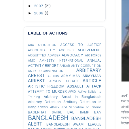
2007
(21)
►
2006
(1)
►
LABEL OF ACTIONS
ACCESS TO JUSTICE
ABA
ABDUCTION
ACHIVEMENT
ACCOUNTABILITY
ACCUSED
ADVOCACY
ACQUITTED
ADVISER
AIR FORCE
ANNUAL
AMC
AMNESTY INTERNATIONAL
ACTIVITY REPORT
ANSAR
ANTY CORRUPTION
ARBITRARY
ANTY-DISCRIMINATION
ARREST
ARMYMAN
ARMY MAN
ARDHIS
ARREST
ARTICLE
ARSON ATTACK
ARTISTIC FREEDOM
ASSAULT
ATTACK
ATTEMPT TO MURDER
AWID
Active Solidarity
নওগাঁ
Arbitrary Arrest in Bangladesh
Training
সংলগ্
Arbitrary Detention
Arbitrary Detention in
মানবা
Bangladesh
Attack and Vandalism on Shrine
BAL
আইনজী
BAGERHAT
BAN
BAHRL
BAMF
BANGLADESH
আদালত
BANGLADESH
উত্থাপ
ALERT
BANGLADESH AWAMI LEAGUE