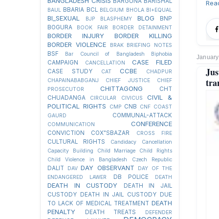
BANGLADESH CRISIS
BARGUNA
BARISHAL
Rea
BBARIA
BCL
BAUL
BELGIUM
BHOLA
BI+EQUAL
BI_SEXUAL
BLOG
BNP
BJP
BLASPHEMY
BOGURA
BOOK FAIR
BORDER DETAINMENT
BORDER INJURY
BORDER KILLING
BORDER VIOLENCE
BRAK
BRIEFING NOTES
BSF
Bar Council of Bangladesh
Biphobia
January
CASE FILED
CAMPAIGN
CANCELLATION
Jus
CCBE
CASE STUDY
CAT
CHADPUR
tra
CHAPAINABABGANJ
CHIEF JUSTICE
CHIEF
CHITTAGONG
CHT
PROSECUTOR
CIVIL &
CHUADANGA
CIRCULAR
CIVICUS
POLITICAL RIGHTS
CNB
CMP
CNF
COAST
COMMUNAL-ATTACK
GAURD
CONFERENCE
COMMUNICATION
CONVICTION
COX"SBAZAR
CROSS FIRE
CULTURAL RIGHTS
Candidacy Cancellation
Capacity Building
Child Marriage
Child Rights
Child Violence in Bangladesh
Czech Republic
DAY OBSERVANT
DALIT
DAV
DAY OF THE
DB POLICE
ENDANGERED LAWER
DEATH
DEATH IN CUSTODY
DEATH IN JAIL
CUSTODY
DEATH IN JAIL CUSTODY DUE
DEATH
TO LACK OF MEDICAL TREATMENT
PENALTY
DEATH TREATS
DEFENDER