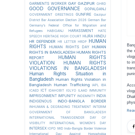
GAY
GAZIPUR
GARMENTS WORKER
GHRD
GOOD GOVERNANCE
GOPALGANJ
GUNFIRE
GOVERNMENT
GREETINGS
Gazipur
District Bar Association Election 2026
German Bar
Germany’s Federal Office for Migration and
HARASSMENT
Refugees
HABIGANJ
HATE
HIJRA
HINDU
SPEECH
HERITAGE
HIGH COURT
HUMAN
HR DEFENDER
HR LETTER
HRDP
Bang
RIGHTS
HUMAN
HUMAN RIGHTS DAY
the 
RIGHTS IN BANGLADESH
HUMAN RIGHTS
vlog
HUMAN RIGHTS
REPORT
to i
VIOLATION
HUMAN RIGHTS
VIOLATIONS IN BANGLADESH
tran
Human Rights Situation in
puni
Bangladesh
Human Rights Violation in
Bangladesh
Human Trafficking
Acco
IAPL
IBA
ICT
vlog
ICAED
IDAHOBIT
IGLYO
ILAAD
IMMUNITY
IMPRISONMENT
IMPUNITY
INDIA
INDEMNITY
Dhak
INDO-BANGLA BORDER
INDIGENOUS
phys
INHUMAN & DEGRADING TREATMENT
INTERIM
Rea
GOVERNMENT OF BANGLADESH
INTERNATIONAL TRANSGENDER DAY OF
VISIBILITY
INTERNATIONAL WOMEN'S DAY
INTERSEX
IOPD
IWD
Indo-Bangla Border Violence
International Day Against Homophobia