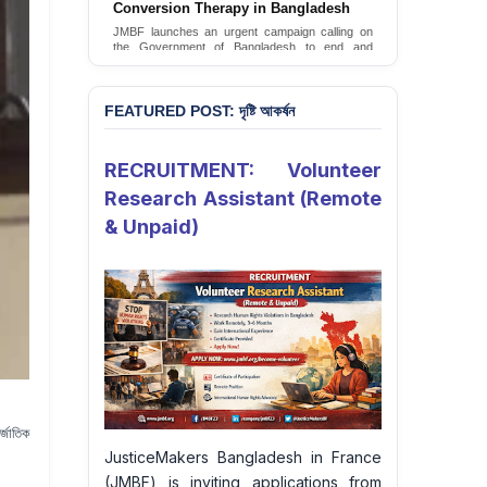
JusticeMakers Bangladesh has launched an
urgent call for the decriminalization of
homosexuality in the country.
Sign Petition
FEATURED POST: দৃষ্টি আকর্ষন
RECRUITMENT: Volunteer
Research Assistant (Remote
& Unpaid)
্জাতিক
JusticeMakers Bangladesh in France
(JMBF) is inviting applications from