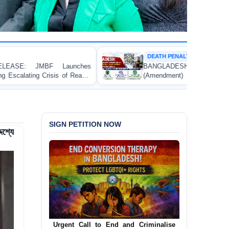
DEATH PENALTY
s
BANGLADESH: Passage of the Narcotics Control
-
(Amendment) Bill, 2026 Introducing the Death Penalty
Contravenes International Human Rights Law
SIGN PETITION NOW
শ্যে
Urgent Call for Decriminalization of
Homosexuality in Bangladesh
In a historic move, human rights group