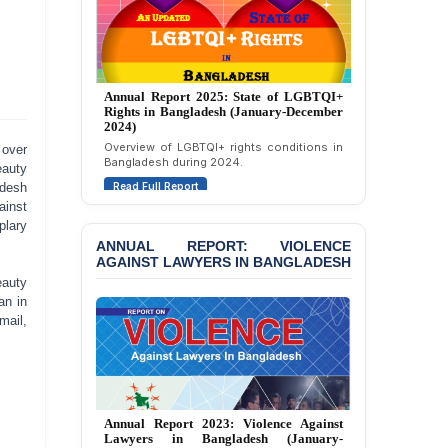
Motivated Exclusion,
Intimidation, and
Interference in the
Democratic Governance
of the Legal Profession in
Annual Report 2024: State of LGBTQI+
Bangladesh
Rights in Bangladesh (January-December
2023)
BANGLADESH ALERT:
Assessment of LGBTQI+ rights in
Dismissal of Two
 over
Bangladesh during 2023.
University Teachers on
eauty
Read Full Report
Allegations of
adesh
“Blasphemy” — A Gross
ainst
Violation of Justice,
plary
Academic Freedom, and
ANNUAL REPORT: VIOLENCE
Human Rights
AGAINST LAWYERS IN BANGLADESH
eauty
BANGLADESH ALERT:
an in
JMBF Expresses Deep
mail,
Concern over the
Passage of a Bill Granting
Immunity from All
Liabilities to July
Protesters
JMBF Report 2025: Crackdown Against
Independence of Lawyers in Bangladesh
BANGLADESH ALERT: