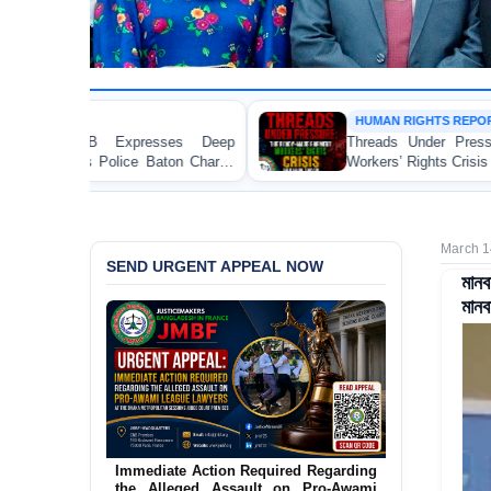
HUMAN RIGHTS REPORT
 Deep
Threads Under Pressure: The Ready-Made Gar
Charge
Workers’ Rights Crisis in Bangladesh 2026
March 1
SEND URGENT APPEAL NOW
মান
মানব
Urgent Action Requested Concerning
Threatened Eviction of 12 Harijan