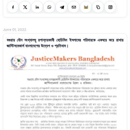
June 01, 2022
বগুরায় যৌন সংখ্যালঘু রপান্তরকামী হোচিমিন ইসলামের পরিবারকে একঘরে করে রাখায়
জাস্টিসমেকার্স বাংলাদেশের উদ্বেগ ও প্রতিবাদ।