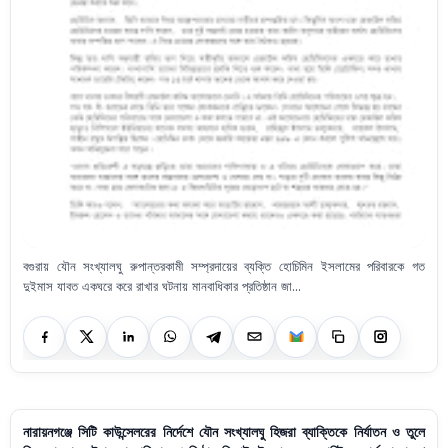
বগুরায় যৌন সংখ্যালঘু রুপান্তরকামী সম্প্রদায়ের ব্যক্তি হোচিমিন ইসলামের পরিবারকে গত
দুইমাস যাবত একঘরে করে রাখার ঘটনায় মানবাধিকার প্রতিষ্ঠান জা...
নারায়নগঞ্জে সিটি কাউন্সেলরের নির্দেশে যৌন সংখ্যালঘু হিজরা ব্যাক্তিকে নির্যাতন ও তুলে