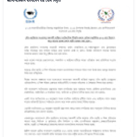
জাস্টিসমেকার্স বাংলাদেশ এর যৌথ বিবৃতি