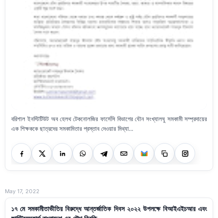
বরিশাল ইনস্টিটিউট অব হেলথ টেকনোলজির ফার্সেসি বিভাগের যৌন সংখ্যালঘু সমকামী সম্প্রদায়ের
এক শিক্ষককে ছাত্রদের সমকামিতার প্রস্তাব দেওয়‌ার মিথ্যা...
May 17, 2022
১৭ মে সমকামীতাভীতির বিরুদ্ধে আন্তর্জাতিক দিবস ২০২২ উপলক্ষে বিআইএইচআর এবং