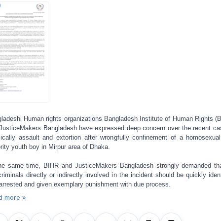
ladeshi Human rights organizations Bangladesh Institute of Human Rights (
JusticeMakers Bangladesh have expressed deep concern over the recent ca
ically assault and extortion after wrongfully confinement of a homosexua
rity youth boy in Mirpur area of ​​Dhaka.
he same time, BIHR and JusticeMakers Bangladesh strongly demanded tha
criminals directly or indirectly involved in the incident should be quickly ident
arrested and given exemplary punishment with due process.
d more »