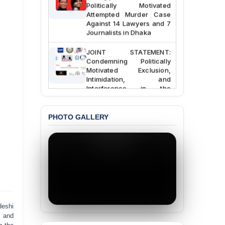
Politically Motivated
Attempted Murder Case
Against 14 Lawyers and 7
Journalists in Dhaka
JOINT STATEMENT:
Condemning Politically
Motivated Exclusion,
Intimidation, and
Interference in the
Democratic Governance
of the Legal Profession in
Bangladesh
PHOTO GALLERY
BANGLADESH ALERT:
Dismissal of Two
University Teachers on
Allegations of
“Blasphemy” — A Gross
Violation of Justice,
Academic Freedom, and
Human Rights
deshi
BANGLADESH ALERT:
 and
JMBF Expresses Deep