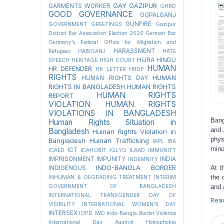
GAY
GAZIPUR
GARMENTS WORKER
GHRD
GOOD GOVERNANCE
GOPALGANJ
GUNFIRE
GOVERNMENT
GREETINGS
Gazipur
District Bar Association Election 2026
German Bar
Germany’s Federal Office for Migration and
HARASSMENT
Refugees
HABIGANJ
HATE
HIJRA
HINDU
SPEECH
HERITAGE
HIGH COURT
HUMAN
HR DEFENDER
HR LETTER
HRDP
RIGHTS
HUMAN
HUMAN RIGHTS DAY
RIGHTS IN BANGLADESH
HUMAN RIGHTS
HUMAN RIGHTS
REPORT
VIOLATION
HUMAN RIGHTS
VIOLATIONS IN BANGLADESH
Bang
Human Rights Situation in
and 
Bangladesh
Human Rights Violation in
phys
Bangladesh
Human Trafficking
IAPL
IBA
mino
ICT
ICAED
IDAHOBIT
IGLYO
ILAAD
IMMUNITY
IMPRISONMENT
IMPUNITY
INDIA
INDEMNITY
INDO-BANGLA BORDER
At t
INDIGENOUS
the 
INHUMAN & DEGRADING TREATMENT
INTERIM
GOVERNMENT OF BANGLADESH
and 
INTERNATIONAL TRANSGENDER DAY OF
Rea
VISIBILITY
INTERNATIONAL WOMEN'S DAY
INTERSEX
IOPD
IWD
Indo-Bangla Border Violence
International Day Against Homophobia