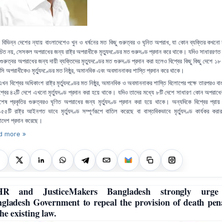
র বিভিন্ন দেশের ন্যায় বাংলাদেশেও খুন ও ধর্ষনের মত কিছু গুরুত্বর ও ঘৃনিত অপরাধ
,
যা কোন ব্যক্তির কখনো
চিত নয়
,
সেসকল অপরাধের জন্য রাষ্ট্র অপরাধীকে মৃত্যুদণ্ডের মত গুরুদণ্ড প্রদান করে থাকে। যদিও সাধাররণত 
গুরুত্বর অপরাধের জন্য দায়ী ব্যক্তিদের মৃত্যুদণ্ডের মত গুরুদণ্ড প্রদান করা হলেও বিশ্বের কিছু কিছু দেশে ১
ি অপরাধীকেও মৃর্ত্যুদণ্ডের মত নিষ্ঠুর
,
অমানবিক এবং অবমাননাকর শাস্তি প্রদান করে থাকে।
খন বিশ্বের অধিকাংশ রাষ্ট্র মৃর্ত্যুদণ্ডের মত নিষ্ঠুর
,
অমানবিক ও অবমাননাকর শাস্তি বিলোপের পক্ষে তারপরও বা
শ্বের ৪২টি দেশে এখনো মৃর্ত্যুদণ্ড প্রদান করা হয়ে থাকে। যদিও তাদের মধ্যে ৮টি দেশে সাধারণ কোন অপরাধে
শেষ প্রকৃতির গুরুত্বরও ঘৃণিত অপরাধের জন্য মৃর্ত্যুদণ্ড প্রদান করা হয়ে থাকে। অন্যদিকে বিশ্বের প্রা
১৫৫টি রাষ্ট্র আইনগত ভাবে মৃর্ত্যুদণ্ড সম্পূর্ণরূপে বাতিল করেছে বা বাস্তবিকভাবে মৃর্ত্যুদণ্ড কার্যকর কর
তাদেশ প্রদান করেছে।
d more »
HR and JusticeMakers Bangladesh strongly urge
gladesh Government to repeal the provision of death pen
the existing law.