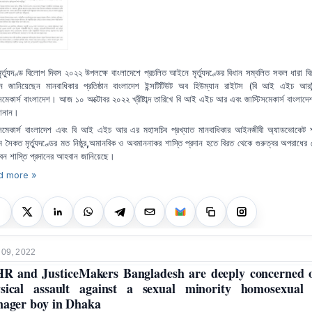
 মৃর্ত্যুদণ্ড বিলোপ দিবস ২০২২ উপলক্ষে বাংলাদেশে প্রচলিত আইনে মৃর্ত্যুদণ্ডের বিধান সম্বলিত সকল ধারা ব
 জানিয়েছেন মানবাধিকার প্রতিষ্ঠান
বাংলাদেশ ইন্সটিটিউট অব হিউম্যান রাইটস (বি আই এইচ আর
সমেকার্স বাংলাদেশ। আজ ১০ অক্টোবর ২০২২ খ্রীষ্টাব্দ তারিখে
বি আই এইচ আর
এবং
জাস্টিসমেকার্স বাংলাদে
জানান।
িসমেকার্স বাংলাদেশ
এবং বি আই এইচ আর
এর মহাসচিব প্রখ্যাত মানবাধিকার আইনজীবী অ্যাডভোকেট শ
ম সৈকত
মৃর্ত্যুদণ্ডের মত নিষ্ঠুর
,
অমানবিক ও অবমাননাকর শাস্তি
প্রদান হতে বিরত থেকে গুরুত্বর অপরাধের ক্
জীবন শাস্তি প্রদানের আহবান জানিয়েছে।
d more »
 09, 2022
R and JusticeMakers Bangladesh are deeply concerned 
sical assault against a sexual minority homosexual
nager boy in Dhaka