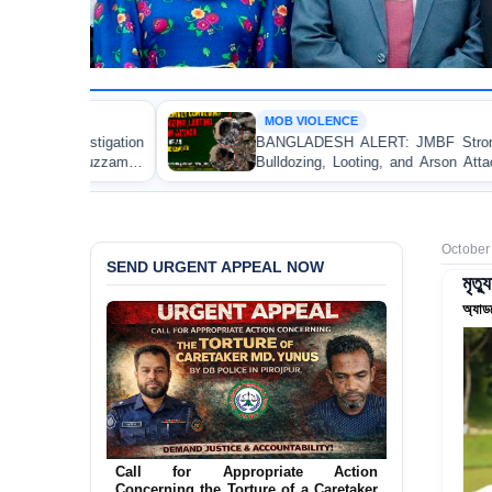
MOB VIOLENCE
BANGLADESH ALERT: JMBF Strongly Condemns the
Bulldozing, Looting, and Arson Attack on the Home of
an Awami League Leader in Patuakhali
October
SEND URGENT APPEAL NOW
মৃত্
অ্যাড
Ensure Immediate Protection for Two
Detained Lesbian Young Women in
Jamalpur