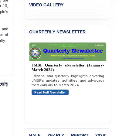
g the
Concern over the
VIDEO GALLERY
r 10,
Passage of a Bill Granting
ple’s
Immunity from All
Liabilities to July
Protesters
 and
QUARTERLY NEWSLETTER
ad of
BANGLADESH ALERT:
lty.
JMBF Strongly Condemns
the Expulsion of a
Transgender Woman from
the Chhatra Dal
JMBF Quarterly eNewsletter (October-
Committee
December 2023)
Quarterly overview of JMBF’s advocacy,
BANGLADESH: Call for
outreach, and organizational work from
র জোড়
Immediate Release of
October to December 2023.
Unlawful, Politically
Read Full Newsletter
Motivated Arrests of
Senior Lawyer Rezaul
Karim & Zahurul Islam
Selim in Cumilla
PRESS RELEASE: JMBF
Releases State of
LGBTQI+ Rights in
HALF YEARLY REPORT 2026: