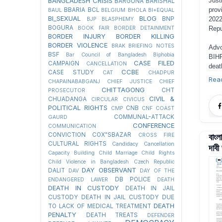
Just
BANGLADESH CRISIS
BARGUNA
BARISHAL
prov
BBARIA
BCL
BAUL
BELGIUM
BHOLA
BI+EQUAL
BI_SEXUAL
BLOG
2022
BNP
BJP
BLASPHEMY
BOGURA
Repu
BOOK FAIR
BORDER DETAINMENT
BORDER INJURY
BORDER KILLING
BORDER VIOLENCE
BRAK
BRIEFING NOTES
Adv
BSF
Bar Council of Bangladesh
Biphobia
BIHR
CASE FILED
CAMPAIGN
CANCELLATION
deat
CCBE
CASE STUDY
CAT
CHADPUR
Rea
CHAPAINABABGANJ
CHIEF JUSTICE
CHIEF
CHITTAGONG
CHT
PROSECUTOR
CIVIL &
CHUADANGA
CIRCULAR
CIVICUS
POLITICAL RIGHTS
CNB
CMP
CNF
COAST
COMMUNAL-ATTACK
GAURD
CONFERENCE
COMMUNICATION
বাংল
CONVICTION
COX"SBAZAR
CROSS FIRE
CULTURAL RIGHTS
Candidacy Cancellation
দাবী
Capacity Building
Child Marriage
Child Rights
Child Violence in Bangladesh
Czech Republic
DAY OBSERVANT
DALIT
DAV
DAY OF THE
DB POLICE
ENDANGERED LAWER
DEATH
DEATH IN CUSTODY
DEATH IN JAIL
CUSTODY
DEATH IN JAIL CUSTODY DUE
DEATH
TO LACK OF MEDICAL TREATMENT
PENALTY
DEATH TREATS
DEFENDER