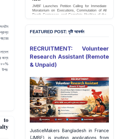
Conversion Therapy in Bangladesh
JMBF launches an urgent campaign calling on
the Government of Bangladesh to end and
criminalise conversion therapy targeting
LGBTQI+ individuals
 সংঘটন
Sign Petition
FEATURED POST: দৃষ্টি আকর্ষন
প্রাপ্ত
৮ বছরের
RECRUITMENT: Volunteer
ংলাদেশ
Research Assistant (Remote
র জন্য
য় ৮০
%
& Unpaid)
ার উপর
 to
alty
JusticeMakers Bangladesh in France
(JMBF) is inviting applications from