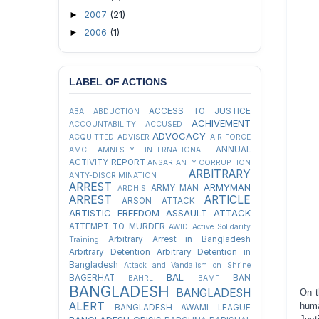
2007
(21)
►
2006
(1)
►
LABEL OF ACTIONS
ACCESS TO JUSTICE
ABA
ABDUCTION
ACHIVEMENT
ACCOUNTABILITY
ACCUSED
ADVOCACY
ACQUITTED
ADVISER
AIR FORCE
ANNUAL
AMC
AMNESTY INTERNATIONAL
ACTIVITY REPORT
ANSAR
ANTY CORRUPTION
ARBITRARY
ANTY-DISCRIMINATION
ARREST
ARMYMAN
ARMY MAN
ARDHIS
ARREST
ARTICLE
ARSON ATTACK
ARTISTIC FREEDOM
ASSAULT
ATTACK
ATTEMPT TO MURDER
AWID
Active Solidarity
Arbitrary Arrest in Bangladesh
Training
Arbitrary Detention
Arbitrary Detention in
Bangladesh
Attack and Vandalism on Shrine
BAL
BAGERHAT
BAN
BAHRL
BAMF
BANGLADESH
BANGLADESH
On t
ALERT
hum
BANGLADESH AWAMI LEAGUE