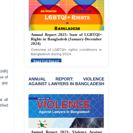
Strongly Condemns
Politically Motivated
Attempted Murder Case
Against 14 Lawyers and 7
Journalists in Dhaka
Annual Report 2024: State of LGBTQI+
JOINT STATEMENT:
Rights in Bangladesh (January-December
Condemning Politically
2023)
Motivated Exclusion,
Assessment of LGBTQI+ rights in
Intimidation, and
Bangladesh during 2023.
Interference in the
Read Full Report
Democratic Governance
of the Legal Profession in
BIHR)
Bangladesh
se of
ANNUAL REPORT: VIOLENCE
l gay
BANGLADESH ALERT:
AGAINST LAWYERS IN BANGLADESH
Dismissal of Two
University Teachers on
Allegations of
t all
“Blasphemy” — A Gross
ified
Violation of Justice,
Academic Freedom, and
Human Rights
JMBF Report 2025: Crackdown Against
BANGLADESH ALERT: