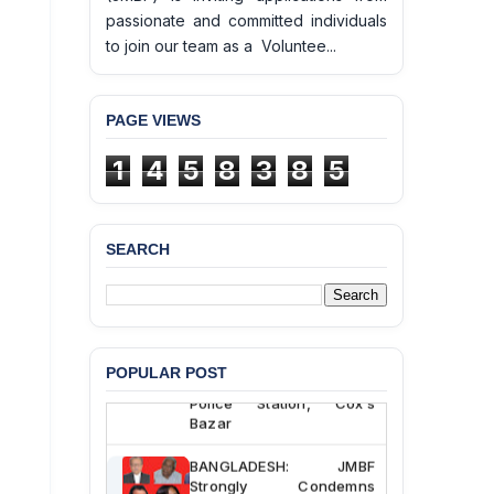
passionate and committed individuals
to join our team as a Voluntee...
PAGE VIEWS
1
4
5
8
3
8
5
SEARCH
BANGLADESH ALERT:
JMBF Deeply Concerned
and Strongly Condemns
the Death of Durjoy
Chowdhury in Police
POPULAR POST
Custody at Chakaria
Police Station, Cox’s
Bazar
BANGLADESH: JMBF
Strongly Condemns