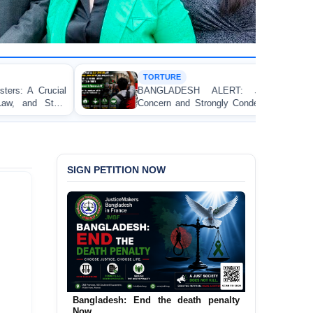
TORTURE
BANGLADESH ALERT: JMFB Expresses Deep
Concern and Strongly Condemns Police Baton Charge
on Peaceful College Student Protesters in Dhaka
SIGN PETITION NOW
Urgent Call to End and Criminalise