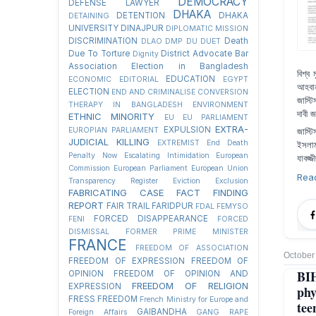
DEMOCRACY
DEFENSE LAWYER
DHAKA
DETENTION
DHAKA
DETAINING
UNIVERSITY
DINAJPUR
DIPLOMATIC MISSION
DISCRIMINATION
Death
DLAO
DMP
DU
DUET
Due To Torture
District Advocate Bar
Dignity
Association Election in Bangladesh
বিশ্ব
EDUCATION
ECONOMIC
EDITORIAL
EGYPT
আহবান
ELECTION
END AND CRIMINALISE CONVERSION
জাস্টি
THERAPY IN BANGLADESH
ENVIRONMENT
দাবী 
ETHNIC MINORITY
EU
EU PARLIAMENT
EXTRA-
EXPULSION
EUROPIAN PARLIAMENT
জাস্ট
JUDICIAL KILLING
EXTREMIST
End Death
ইসলা
Penalty Now
Escalating Intimidation
European
যাবজ্
Commission
European Parliament
European Union
Rea
Transparency Register
Eviction
Exclusion
FABRICATING CASE
FACT FINDING
REPORT
FAIR TRAIL
FARIDPUR
FDAL
FEMYSO
FORCED DISAPPEARANCE
FENI
FORCED
DISMISSAL
FORMER PRIME MINISTER
FRANCE
FREEDOM OF ASSOCIATION
October
FREEDOM OF EXPRESSION
FREEDOM OF
BIH
OPINION
FREEDOM OF OPINION AND
FREEDOM OF RELIGION
EXPRESSION
phy
FRESS FREEDOM
French Ministry for Europe and
tee
GAIBANDHA
Foreign Affairs
GANG RAPE