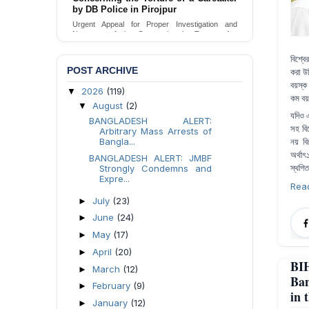
Urgent appeal for legal protection and immediate
safeguards for two detained lesbian young
women in Jamalpur.
Send Appeal
বিশ্বে
POST ARCHIVE
করা উ
বয়স্ক 
2026
(119)
▼
কম বয়স
August
(2)
▼
যদিও এ
BANGLADESH ALERT:
সহ বি
Arbitrary Mass Arrests of
Bangla...
নয় বি
অর্থাৎ
BANGLADESH ALERT: JMBF
স্থগি
Strongly Condemns and
Expre...
Rea
July
(23)
►
June
(24)
►
May
(17)
►
April
(20)
►
BI
March
(12)
►
Ban
February
(9)
►
in 
January
(12)
►