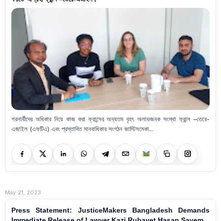
শরনার্থীদের অধিকার নিয়ে কাজ করা ফ্রান্সের অন্যতম বৃহৎ অলাভজনক সংস্থা ফ্রান্স –তেরে-
এজাইল (এফটিএ) এবং প্রস্তাবিত মানবাধিকার সংগঠন জাস্টিসমেকা...
May 21, 2023
Press Statement: JusticeMakers Bangladesh Demands
Immediate Release of Lawyer Kazi Rubayet Hasan Sayem