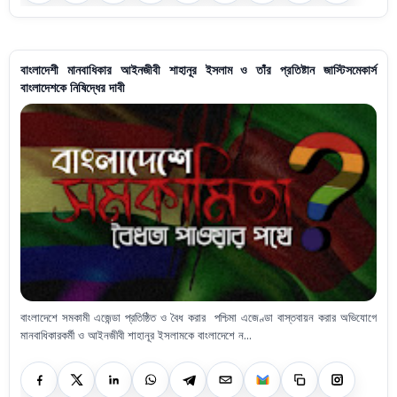
বাংলাদেশী মানবাধিকার আইনজীবী শাহানূর ইসলাম ও তাঁর প্রতিষ্টান জাস্টিসমেকার্স
বাংলাদেশকে নিষিদ্ধের দাবী
বাংলাদেশে সমকামী এজেন্ডা প্রতিষ্ঠিত ও বৈধ করার পশ্চিমা এজেণ্ডা বাস্তবায়ন করার অভিযোগে
মানবাধিকারকর্মী ও আইনজীবী শাহানূর ইসলামকে বাংলাদেশে ন...