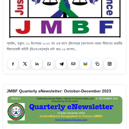
প্যারিস, ফ্রান্স; ৩১ ডিসেম্বর ২০২৩ গত এক মাসে (ডিসেম্বর )বাংলাদেশ-ভারত সীমান্তে ভারতীয়
সীমান্তরক্ষী বাহিনী (বিএসএফ)কর্তৃক গুলি করে ০৬ বাংলাদ...
JMBF Quarterly eNewsletter: October-December 2023