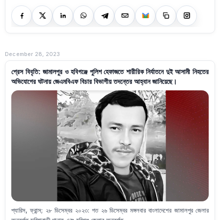
December 28, 2023
প্রেস বিবৃতি: জামালপুর ও হবিগঞ্জে পুলিশ হেফাজতে শারীরিক নির্যাতনে দুই আসামী নিহতের
অভিযোগের ঘটনায় জেএমবিএফ বিচার বিভাগীয় তদন্তের আহ্বান জানিয়েছে।
প্যারিস, ফ্রান্স; ২৮ ডিসেম্বর ২০২৩: গত ২৬ ডিসেম্বর মঙ্গলবার বাংলাদেশের জামালপুর জেলার
অন্তর্গত সরিষাবাড়ী থানায় এবং হবিগঞ্জ জেলার অন্তর্গত ...