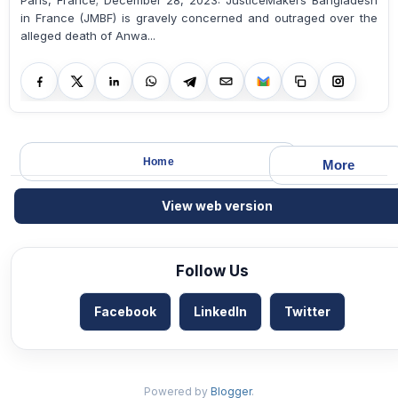
Paris, France; December 28, 2023: JusticeMakers Bangladesh
in France (JMBF) is gravely concerned and outraged over the
alleged death of Anwa...
Home
More
View web version
Follow Us
Facebook
LinkedIn
Twitter
Powered by
Blogger
.