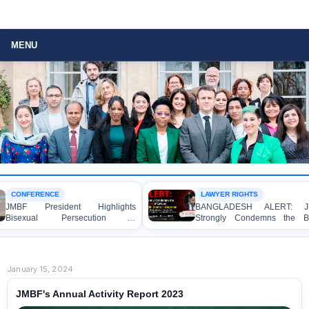
MENU
FERENCE
LAWYER RIGHTS
 President Highlights
BANGLADESH ALERT: JMBF
xual Persecution in
Strongly Condemns the Brutal
adesh at the Bi+ World
Murder of Lawyer Nizam Uddin
rence in Amsterdam
Shanto in Bagerhat
January 15, 2024
JMBF's Annual Activity Report 2023