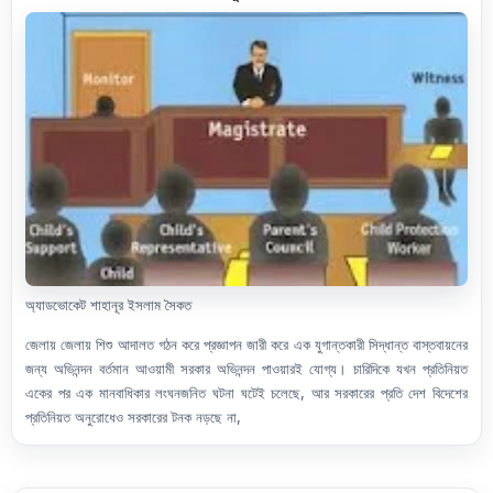
অ্যাডভোকেট শাহানূর ইসলাম সৈকত
জেলায় জেলায় শিশু আদালত গঠন করে প্রজ্ঞাপন জারী করে এক যুগান্তকারী সিদ্ধান্ত বাস্তবায়নের
জন্য অভিনন্দন বর্তমান আওয়ামী সরকার অভিনন্দন পাওয়ারই যোগ্য। চারিদিকে যখন প্রতিনিয়ত
একের পর এক মানবাধিকার লংঘনজনিত ঘটনা ঘটেই চলেছে, আর সরকারের প্রতি দেশ বিদেশের
প্রতিনিয়ত অনুরোধেও সরকারের টনক নড়ছে না,