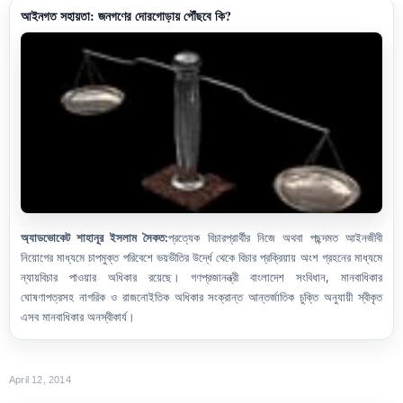
আইনগত সহায়তা: জনগণের দোরগোড়ায় পৌঁছবে কি?
অ্যাডভোকেট শাহানূর ইসলাম সৈকত:
প্রত্যেক বিচারপ্রার্থীর নিজে অথবা পছন্দমত আইনজীবী
নিয়োগের মাধ্যমে চাপমুক্ত পরিবেশে ভয়ভীতির উর্দ্ধে থেকে বিচার প্রক্রিয়ায় অংশ গ্রহনের মাধ্যমে
ন্যায়বিচার পাওয়ার অধিকার রয়েছে। গণপ্রজানন্ত্রী বাংলাদেশ সংবিধান, মানবাধিকার
ঘোষণাপত্রসহ নাগরিক ও রাজনোইতিক অধিকার সংক্রান্ত আন্তর্জাতিক চুক্তি অনুযায়ী স্বীকৃত
এসব মানবাধিকার অনস্বীকার্য।
April 12, 2014