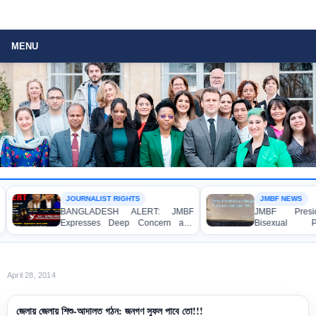
MENU
JOURNALIST RIGHTS
JMBF NEWS
BANGLADESH ALERT: JMBF
JMBF Presiden
Expresses Deep Concern and
Bisexual Per
Strong Condemnation over the
Bangladesh at 
Indictment of Four Writers,
Conference in Am
Journalists and Bloggers before
the International Crimes Tribunal
April 28, 2014
জেলায় জেলায় শিশু-আদালত গঠন: জনগণ সুফল পাবে তো!!!