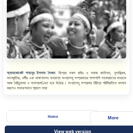
অ্যাডভোকেট শাহানূর ইসলাম সৈকত
: বিশ্বের সকল রাষ্ট্র ও সমাজ জাতিগত
,
নৃতাত্ত্বিক
,
সাংস্কৃতিক
,
ধর্মীয় এবং ভাষাগতসহ অন্যান্য সংখ্যালঘু সম্প্রদায়ের পাশাপাশি সহবস্থানের মাধ্যমে
আজ বৈচিত্র্যময় ও সাফল্যমণ্ডিত হয়ে উঠেছে। সংখ্যালঘু সম্প্রদায় বিচিত্র পরিস্থিতিতে বসবাস
করলেও সাধারণভাবে প্রায়শ তারা
Home
More
View web version