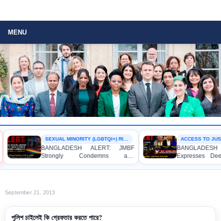
MENU
SEXUAL MINORITY (LGBTQI+) RIGHTS
ACCESS TO JUSTI
BANGLADESH ALERT: JMBF
BANGLADESH A
Strongly Condemns and
Expresses Deep
Expresses Deep Concern over the
Strong Condemna
Detention of Two Individuals on
Indictment of 
Allegations of Homosexuality at
Journalists and 
Dhaka University’s Surya Sen Hall
the International C
September 21, 2013
পুলিশ চাইলেই কি গ্রেফতার করতে পারে?