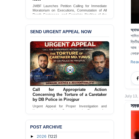
JMBF Launches Petition Calling for Immediate
Moratorium on Executions, Commutation of All
Death Sentences, and Complete Abolition of the
Death Penalty in Bangladesh
Sign Petition
অ্যাড
SEND URGENT APPEAL NOW
শাসিত
দ্বিত
আজ স
নেদারল
Rea
Call for Appropriate Action
Concerning the Torture of a Caretaker
July 13
by DB Police in Pirojpur
সমকা
Urgent Appeal for Proper Investigation and
Necessary Action Concerning the Torture of a
Caretaker by DB Police in Pirojpur.
Send Appeal
POST ARCHIVE
2026
(122)
►