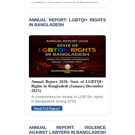
the Death of Durjoy
conditions and wage concerns in Bangladesh.
Chowdhury in Police
Read Full Report
Custody at Chakaria
Police Station, Cox’s
ANNUAL REPORT: LGBTQI+ RIGHTS
Bazar
IN BANGLADESH
BANGLADESH: JMBF
Strongly Condemns
Politically Motivated
Attempted Murder Case
Against 14 Lawyers and 7
Journalists in Dhaka
JOINT STATEMENT:
Condemning Politically
Annual Report 2025: State of LGBTQI+
Motivated Exclusion,
Rights in Bangladesh (January-December
Intimidation, and
2024)
Interference in the
Overview of LGBTQI+ rights conditions in
Democratic Governance
Bangladesh during 2024.
of the Legal Profession in
Read Full Report
Bangladesh
BANGLADESH ALERT:
ANNUAL REPORT: VIOLENCE
Dismissal of Two
AGAINST LAWYERS IN BANGLADESH
University Teachers on