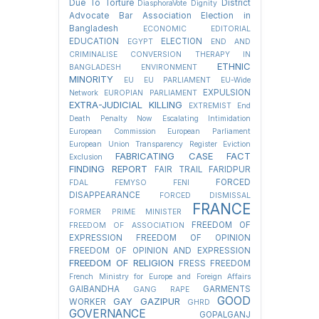
Due To Torture
District
DiasphoraVote
Dignity
Advocate Bar Association Election in
Bangladesh
ECONOMIC
EDITORIAL
EDUCATION
ELECTION
EGYPT
END AND
CRIMINALISE CONVERSION THERAPY IN
ETHNIC
BANGLADESH
ENVIRONMENT
MINORITY
EU
EU PARLIAMENT
EU-Wide
EXPULSION
Network
EUROPIAN PARLIAMENT
EXTRA-JUDICIAL KILLING
EXTREMIST
End
Death Penalty Now
Escalating Intimidation
European Commission
European Parliament
European Union Transparency Register
Eviction
FABRICATING CASE
FACT
Exclusion
FINDING REPORT
FAIR TRAIL
FARIDPUR
FORCED
FDAL
FEMYSO
FENI
DISAPPEARANCE
FORCED DISMISSAL
FRANCE
FORMER PRIME MINISTER
FREEDOM OF
FREEDOM OF ASSOCIATION
EXPRESSION
FREEDOM OF OPINION
FREEDOM OF OPINION AND EXPRESSION
FREEDOM OF RELIGION
FRESS FREEDOM
French Ministry for Europe and Foreign Affairs
GAIBANDHA
GARMENTS
GANG RAPE
GOOD
GAY
GAZIPUR
WORKER
GHRD
GOVERNANCE
GOPALGANJ