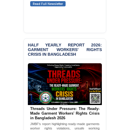
Senior Lawyer Rezaul
Read Full Newsletter
Karim & Zahurul Islam
Selim in Cumilla
BANGLADESH ALERT:
JMBF Condemns Police
‘Special Directive’ on
Politically Motivated
Shown Arrests
HALF YEARLY REPORT 2026:
GARMENT WORKERS’ RIGHTS
CRISIS IN BANGLADESH
PRESS RELEASE: JMBF
Releases State of
LGBTQI+ Rights in
Bangladesh 2026
PRESS RELEASE: JMBF
Releases 2024 Annual
Report on the State of
LGBTQI+ Rights in
Bangladesh
Threads Under Pressure: The Ready-
Made Garment Workers' Rights Crisis
BANGLADESH ALERT:
in Bangladesh 2026
JMBF Deeply Concerned
JMBF's report highlighting ready-made garments
and Strongly Condemns
worker rights violations, unsafe working