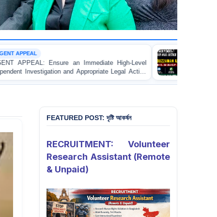
CUSTODIAL DEATH
mmediate High-Level
URGENT APPEAL: Ensure Indepen
ppropriate Legal Action
and Accountability for the Death
ale Apprentice Lawyer
Asad in Bogura DB Police Custody
agistrate in Gopalganj
FEATURED POST: দৃষ্টি আকর্ষন
RECRUITMENT: Volunteer
Research Assistant (Remote
& Unpaid)