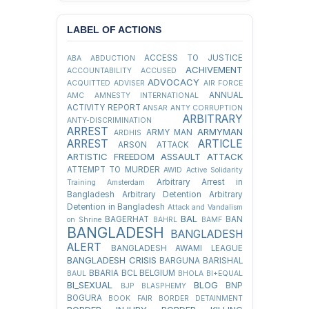
LABEL OF ACTIONS
ACCESS TO JUSTICE
ABA
ABDUCTION
ACHIVEMENT
ACCOUNTABILITY
ACCUSED
ADVOCACY
ACQUITTED
ADVISER
AIR FORCE
ANNUAL
AMC
AMNESTY INTERNATIONAL
ACTIVITY REPORT
ANSAR
ANTY CORRUPTION
ARBITRARY
ANTY-DISCRIMINATION
ARREST
ARMYMAN
ARMY MAN
ARDHIS
ARREST
ARTICLE
ARSON ATTACK
ARTISTIC FREEDOM
ASSAULT
ATTACK
ATTEMPT TO MURDER
AWID
Active Solidarity
Arbitrary Arrest in
Training
Amsterdam
Bangladesh
Arbitrary Detention
Arbitrary
Detention in Bangladesh
Attack and Vandalism
BAL
BAGERHAT
BAN
on Shrine
BAHRL
BAMF
BANGLADESH
BANGLADESH
ALERT
BANGLADESH AWAMI LEAGUE
BANGLADESH CRISIS
BARGUNA
BARISHAL
BBARIA
BCL
BELGIUM
BAUL
BHOLA
BI+EQUAL
BI_SEXUAL
BLOG
BNP
BJP
BLASPHEMY
BOGURA
BOOK FAIR
BORDER DETAINMENT