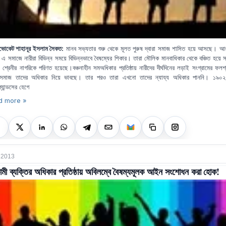
ভোকেট শাহানূর ইসলাম সৈকত:
মানব সভ্যতার শুরু থেকে মূলত পুরুষ দ্বারা সমাজ শাসিত হয়ে আসছে
।
আর
 এ সমাজে নারীরা বিভিন্ন সময়ে বিভিন্নভাবে বৈষম্যের শিকার
।
তারা মৌলিক মানবাধিকার থেকে বঞ্চিত হয়ে 
ীয় শ্রেনীর নাগরিকে পরিণত হয়েছে।বঞ্চনাহীন সমঅধিকার প্রতিষ্ঠায় নারীদের দীর্ঘদিনের লড়াই সংগ্রামের ফলশ্
মাজ তাদের অধিকার নিয়ে ভাবছে
।
তার পরও তারা এখনো তাদের
ন্যায্য অধিকার পাননি
।
১৯০২
্যান্ডসের হেগে
d more »
, 2013
মী ব্যক্তির অধিকার প্রতিষ্ঠায় অবিলম্বে বৈষম্যমূলক আইন সংশোধন করা হোক!