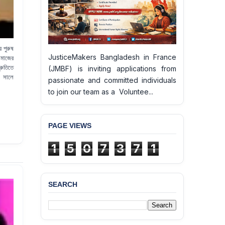
 পুরুষ
JusticeMakers Bangladesh in France
সমাজের
রুতিতে
(JMBF) is inviting applications from
 সালে
passionate and committed individuals
to join our team as a Voluntee...
PAGE VIEWS
1
5
0
7
3
7
1
SEARCH
BANGLADESH ALERT:
JMBF Deeply Concerned
and Strongly Condemns
the Death of Durjoy