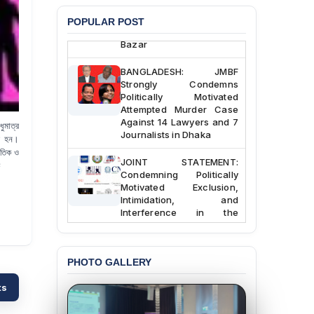
Chowdhury in Police
Custody at Chakaria
POPULAR POST
Police Station, Cox’s
Bazar
BANGLADESH: JMBF
Strongly Condemns
Politically Motivated
Attempted Murder Case
Against 14 Lawyers and 7
ুমাত্র
Journalists in Dhaka
ার হন।
ৈতিক ও
JOINT STATEMENT:
Condemning Politically
Motivated Exclusion,
Intimidation, and
Interference in the
Democratic Governance
of the Legal Profession in
Bangladesh
PHOTO GALLERY
BANGLADESH ALERT:
Dismissal of Two
ts
University Teachers on
Allegations of