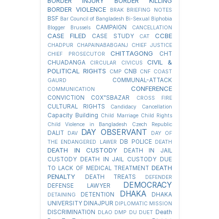
BORDER INJURY
BORDER KILLING
BORDER VIOLENCE
BRAK
BRIEFING NOTES
BSF
Bar Council of Bangladesh
Bi-Sexual
Biphobia
CAMPAIGN
Blogger
Brussels
CANCELLATION
CASE FILED
CCBE
CASE STUDY
CAT
CHADPUR
CHAPAINABABGANJ
CHIEF JUSTICE
CHITTAGONG
CHT
CHIEF PROSECUTOR
CIVIL &
CHUADANGA
CIRCULAR
CIVICUS
POLITICAL RIGHTS
CNB
CMP
CNF
COAST
COMMUNAL-ATTACK
GAURD
CONFERENCE
COMMUNICATION
CONVICTION
COX"SBAZAR
CROSS FIRE
CULTURAL RIGHTS
Candidacy Cancellation
Capacity Building
Child Marriage
Child Rights
Child Violence in Bangladesh
Czech Republic
DAY OBSERVANT
DALIT
DAV
DAY OF
DB POLICE
THE ENDANGERED LAWER
DEATH
DEATH IN CUSTODY
DEATH IN JAIL
CUSTODY
DEATH IN JAIL CUSTODY DUE
DEATH
TO LACK OF MEDICAL TREATMENT
PENALTY
DEATH TREATS
DEFENDER
DEMOCRACY
DEFENSE LAWYER
DHAKA
DETENTION
DHAKA
DETAINING
UNIVERSITY
DINAJPUR
DIPLOMATIC MISSION
DISCRIMINATION
Death
DLAO
DMP
DU
DUET