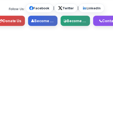
Facebook
|
Twitter
|
LinkedIn
Follow Us:
💳
Donate Us
👤
Become Member
🤝
Become Volunteer
📞
Conta