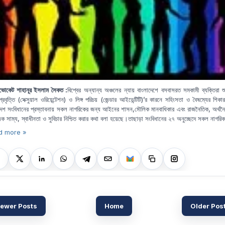
ভোকেট শাহানূর ইসলাম সৈকত :
বিশ্বের অন্যান্য অঞ্চলের ন্যায় বাংলাদেশে বসবাসরত সমকামী ব্যক্তিরা শুধ
প্রবৃত্তি
(
সেক্সুয়াল ওরিয়েন্টেশন
)
ও লিঙ্গ পরিচয়
(
জেন্ডার আইডেন্টিটি
)
’
র কারনে সহিংসতা ও বৈষম্যের শিক
দেশ সংবিধানের প্রস্তাবনায় সকল নাগরিকের জন্য আইনের শাসন
,
মৌলিক মানবাধিকার এবং রাজনৈতিক
,
অর্থন
িক সাম্য
,
স্বাধীনতা ও সুবিচার নিশ্চিত করার কথা বলা হয়েছে।তাছাড়া
সংবিধানের ২৭ অনুচ্ছেদে সকল নাগরিক
d more »
ewer Posts
Home
Older Pos