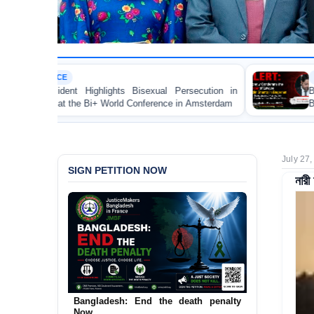
LAWYER RIGHTS
ts Bisexual Persecution in
BANGLADESH ALERT: JMBF 
rld Conference in Amsterdam
Brutal Murder of Lawyer
Bagerhat
July 27
SIGN PETITION NOW
নারী
Bangladesh: End the death penalty
Now