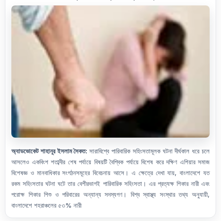
অ্যাডভোকেট শাহানূর ইসলাম সৈকত:
সারাবিশ্বে পারিবারিক সহিংসতামূলক ঘটনা দীর্ঘকাল ধরে চলে
আসলেও একবিংশ শতাব্দীর শেষ পর্যায়ে বিষয়টি বৈশ্বিক পর্যায়ে বিশেষ করে দক্ষিণ এশিয়ার সমাজ
বিশেষজ্ঞ ও মানবাধিকার সংগঠনসমূহের বিবেচনায় আসে। এ ক্ষেত্রে দেখা যায়, বাংলাদেশে যত
রকম সহিংসতার ঘটনা ঘটে তার বেশীরভাগই পারিবারিক সহিংসতা। এর প্রত্যক্ষ শিকার নারী এবং
পরোক্ষ শিকার শিশু ও পরিবারের অন্যান্য
সদস্যগণ।
বিশ্ব স্বাস্থ্য সংস্থার তথ্য অনুযায়ী,
বাংলাদেশে শহরাঞ্চলের ৫৩% নারী