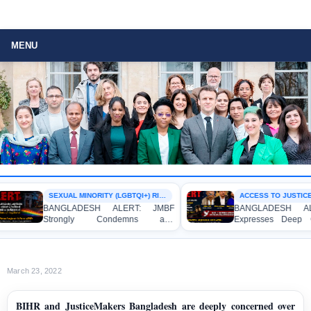
MENU
SEXUAL MINORITY (LGBTQI+) RIGHTS
ACCESS TO JUSTICE
BANGLADESH ALERT: JMBF
BANGLADESH ALER
Strongly Condemns and
Expresses Deep Co
Expresses Deep Concern over the
Strong Condemnation
Detention of Two Individuals on
Indictment of Four
Allegations of Homosexuality at
Journalists and Blogg
Dhaka University’s Surya Sen Hall
the International Crime
March 23, 2022
BIHR and JusticeMakers Bangladesh are deeply concerned over