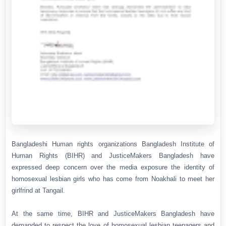
Bangladeshi Human rights organizations Bangladesh Institute of
Human Rights (BIHR) and JusticeMakers Bangladesh have
expressed deep concern over the media exposure the identity of
homosexual lesbian girls who has come from Noakhali to meet her
girlfrind at Tangail.
At the same time, BIHR and JusticeMakers Bangladesh have
demanded to respect the love of homosexual lesbian teenagers and